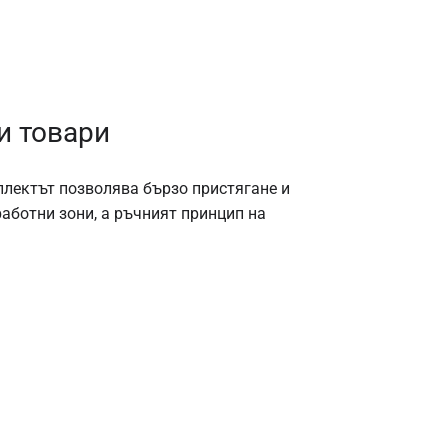
и товари
плектът позволява бързо пристягане и
аботни зони, а ръчният принцип на