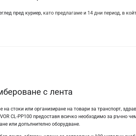
еглед пред куриер,
като предлагаме и 14 дни период, в кой
мбероване с лента
е на стоки или организиране на товари за транспорт, здра
EVOR CL-PP100 предоставя всичко необходимо за ръчно чем
ане или допълнително оборудване.