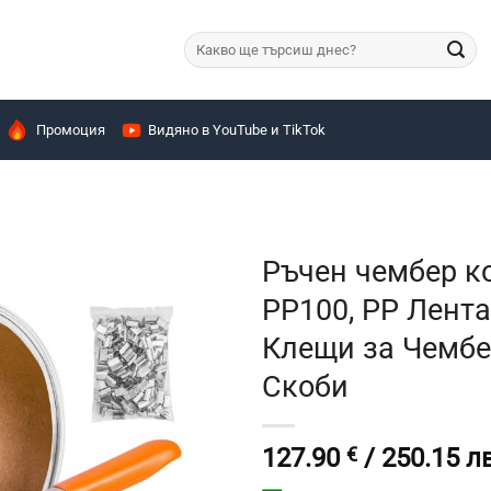
Търсене
за:
Промоция
Видяно в YouTube и TikTok
Ръчен чембер к
PP100, PP Лента
Клещи за Чембе
Скоби
127.90
€
/ 250.15 лв