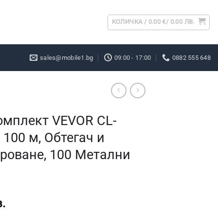
КОЛИЧКА /
0.00
€
/ 0.00 ЛВ.
sales@mobile1.bg
09:00 - 17:00
0882 555 648
омплект VEVOR CL-
 100 м, Обтегач и
роване, 100 Метални
.