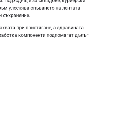
и. Подходящ е за складове, куриерски
зъм улеснява опъването на лентата
и съхранение.
ахвата при пристягане, а здравината
бработка компоненти подпомагат дълъг