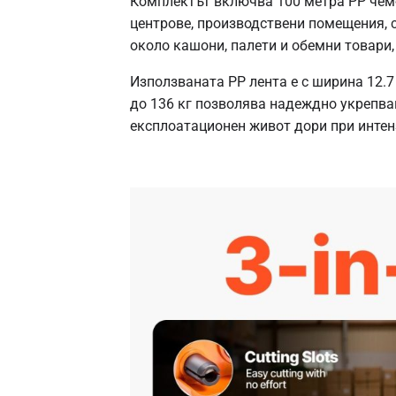
Комплектът включва 100 метра PP чембе
центрове, производствени помещения, 
около кашони, палети и обемни товари,
Използваната PP лента е с ширина 12.7
до 136 кг позволява надеждно укрепва
експлоатационен живот дори при интен