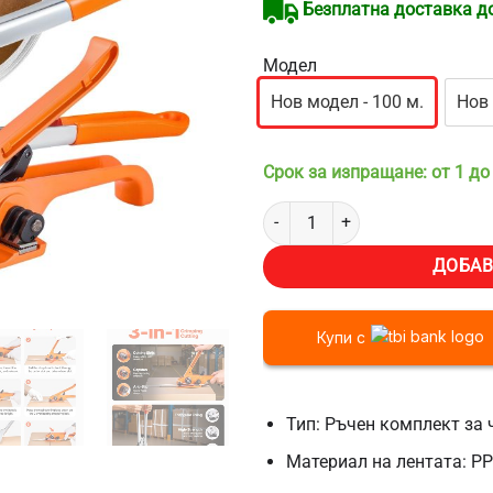
Безплатна доставка до 
Модел
Нов модел - 100 м.
Нов 
Срок за изпращане: от 1 до
количество за Ръчен чембер ко
ДОБАВ
Купи с
Тип: Ръчен комплект за
Материал на лентата: PP