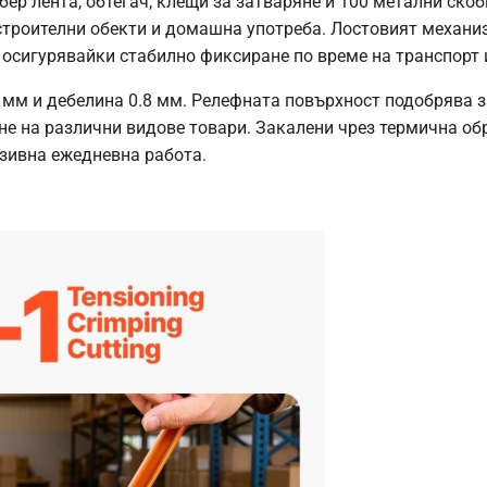
р лента, обтегач, клещи за затваряне и 100 метални скоб
строителни обекти и домашна употреба. Лостовият механи
 осигурявайки стабилно фиксиране по време на транспорт 
 мм и дебелина 0.8 мм. Релефната повърхност подобрява з
не на различни видове товари. Закалени чрез термична о
зивна ежедневна работа.