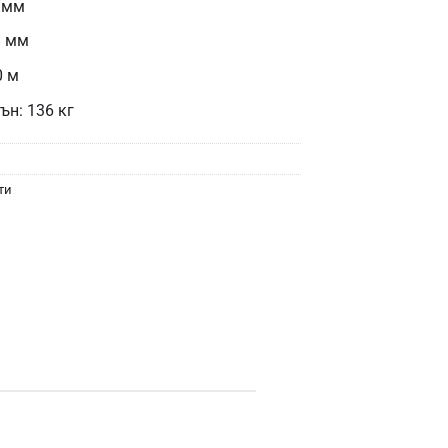
7 мм
8 мм
0 м
ън: 136 кг
ти