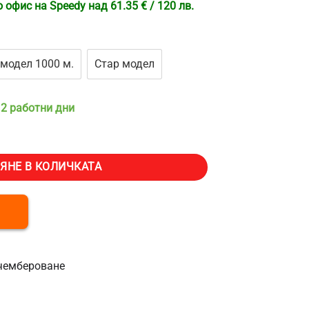
офис на Speedy над 61.35 € / 120 лв.
модел 1000 м.
Стар модел
 2 работни дни
мплект VEVOR CL-PP100, PP Лента 100 м, Обтегач и Клещи за Чемб
ЯНЕ В КОЛИЧКАТА
 чембероване