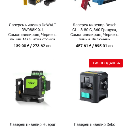
Лазерен нивелир DeWALT
Лазерен нивелир Bosch
DW088K-XJ,
GLL 3-80 C, 360 Градуса,
Самонивелиращ, Червени
Самонивелиращ, Червени
линии, Магнитна стойка
линии, Включени
аксесоари
139.90
€
/ 273.62 лв.
457.61
€
/ 895.01 лв.
РАЗПРОДАЖБА
Лазерен нивелир Huepar
Лазерен нивелир Deko