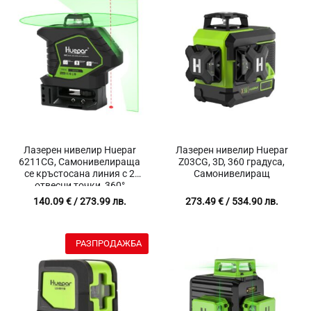
Лазерен нивелир Huepar
Лазерен нивелир Huepar
6211CG, Самонивелираща
Z03CG, 3D, 360 градуса,
се кръстосана линия с 2
Самонивелиращ
отвесни точки, 360°
покритие
140.09
€
/ 273.99 лв.
273.49
€
/ 534.90 лв.
РАЗПРОДАЖБА