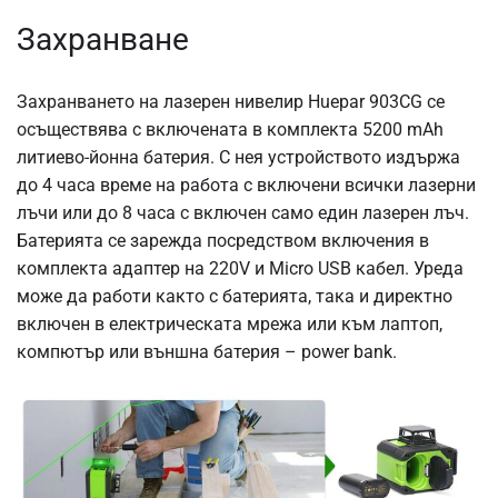
Захранване
Захранването на лазерен нивелир Huepar 903CG се
осъществява с включената в комплекта 5200 mAh
литиево-йонна батерия. С нея устройството издържа
до 4 часа време на работа с включени всички лазерни
лъчи или до 8 часа с включен само един лазерен лъч.
Батерията се зарежда посредством включения в
комплекта адаптер на 220V и Micro USB кабел. Уреда
може да работи както с батерията, така и директно
включен в електрическата мрежа или към лаптоп,
компютър или външна батерия – power bank.