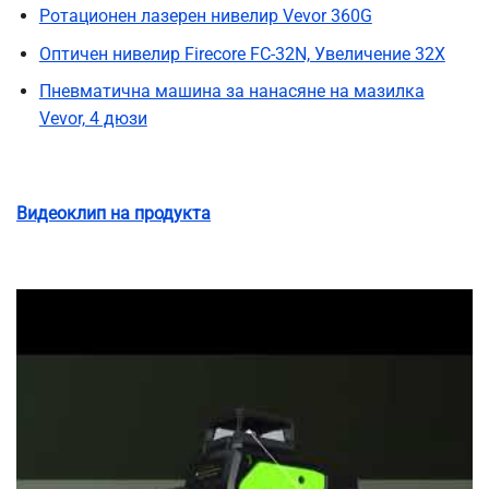
Ротационен лазерен нивелир Vevor 360G
Оптичен нивелир Firecore FC-32N, Увеличение 32X
Пневматична машина за нанасяне на мазилка
Vevor, 4 дюзи
Видеоклип на продукта