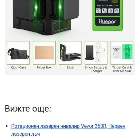
Вижте още:
Ротационен лазерен нивелир Vevor 360R, Червен
лазерен лъч