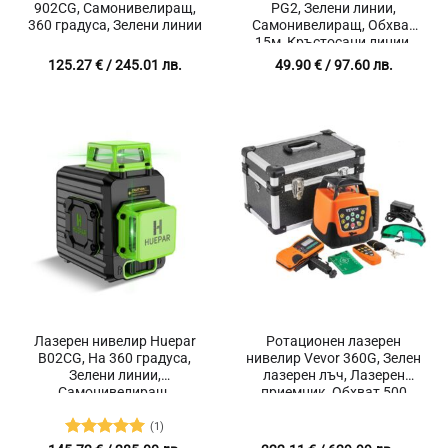
902CG, Самонивелиращ,
PG2, Зелени линии,
360 градуса, Зелени линии
Самонивелиращ, Обхват
15м, Кръстосани линии,
Дебелина на лъча
125.27
€
/ 245.01 лв.
49.90
€
/ 97.60 лв.
1.5мм/5м.
Лазерен нивелир Huepar
Ротационен лазерен
B02CG, На 360 градуса,
нивелир Vevor 360G, Зелен
Зелени линии,
лазерен лъч, Лазерен
Самонивелиращ,
приемник, Обхват 500
Магнитна стойка
метра
(1)