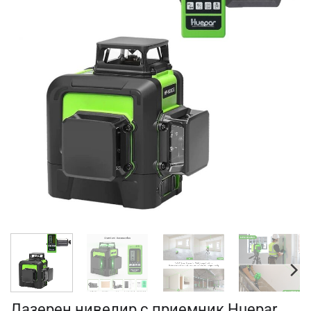
Лазерен нивелир с приемник Huepar