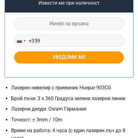
Извести ме при наличност
+359
BULGARIA
+359
Лазерен нивелир с приемник Huepar 903CG
Брой лъчи: 3 х 360 Градуса зелени лазерни линии
Лазерни диоди: Osram Германия
Точност: ± 3mm / 10m
Време на работа: 4 часа (с един лазерен лъч до 8