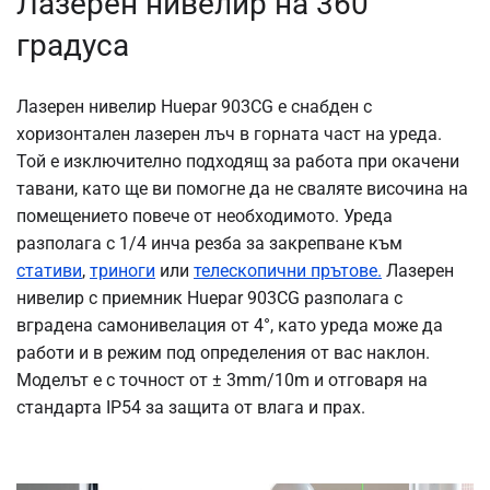
Лазерен нивелир на 360
градуса
Лазерен нивелир Huepar 903CG е снабден с
хоризонтален лазерен лъч в горната част на уреда.
Той е изключително подходящ за работа при окачени
тавани, като ще ви помогне да не сваляте височина на
помещението повече от необходимото. Уреда
разполага с 1/4 инча резба за закрепване към
стативи
,
триноги
или
телескопични прътове.
Лазерен
нивелир с приемник Huepar 903CG разполага с
вградена самонивелация от 4°, като уреда може да
работи и в режим под определения от вас наклон.
Моделът е с точност от ± 3mm/10m и отговаря на
стандарта IP54 за защита от влага и прах.