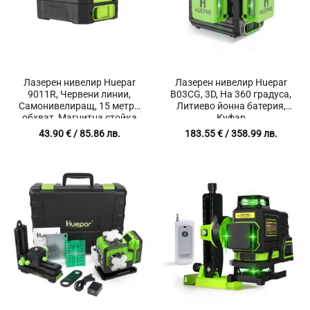
Лазерен нивелир Huepar
Лазерен нивелир Huepar
9011R, Червени линии,
B03CG, 3D, На 360 градуса,
Самонивелиращ, 15 метра
Литиево йонна батерия,
обхват, Магнитна стойка
Куфар
43.90
€
/ 85.86 лв.
183.55
€
/ 358.99 лв.