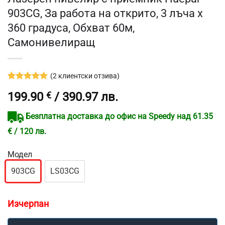
903CG, За работа на открито, 3 лъча x
360 градуса, Обхват 60м,
Самонивелиращ
(
2
клиентски отзива)
Оценен
2
5
199.90
€
/ 390.97 лв.
от 5,
базирано
на
Безплатна доставка до офис на Speedy над 61.35
потребителски
оценки
€ / 120 лв.
Модел
903CG
LS03CG
Изчерпан