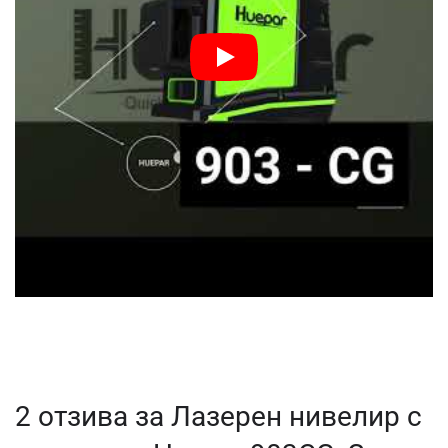
2 отзива за
Лазерен нивелир с