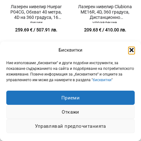
Лазерен нивелир Huepar
Лазерен нивелир Clubiona
P04CG, Обхват 40 метра,
ME16R, 4D, 360 градуса,
4D на 360 градуса, 16
Дистанционно
линии
управление,
Презареждаща батерия
259.69
€
/ 507.91 лв.
209.63
€
/ 410.00 лв.
5200 mAh
Бисквитки
Ние използваме „бисквитки“ и други подобни инструменти, за
показване съдържанието на сайта и подобряване на потребителското
изживяване. Повече информация за „бисквитките“ и опциите за
управлението им може да намерите в раздела "
бисквитки
"
Приеми
Откажи
Лазерен нивелир с
приемник Huepar LS03CG
Управлявай предпочитанията
3D, 12 зелени лазерни
линии, За работа до 60 м, 2
батерии 5200 mAh
235.90
€
/ 461.38 лв.