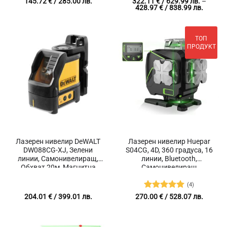
Оценено с
145.72
€
/ 285.00 лв.
322.11
€
/ 629.99 лв.
–
Price
428.97
€
/ 838.99 лв.
5
от 5
range:
322.11 
/
629.99 
ТОП
throug
428.97 
ПРОДУКТ
/
838.99 
Лазерен нивелир DeWALT
Лазерен нивелир Huepar
DW088CG-XJ, Зелени
S04CG, 4D, 360 градуса, 16
линии, Самонивелиращ,
линии, Bluetooth,
Обхват 20м, Магнитна
Самонивелиращ
стойка за стена
(4)
Оценено с
204.01
€
/ 399.01 лв.
270.00
€
/ 528.07 лв.
5
от 5