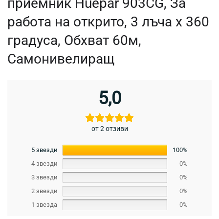
приемник Huepar 903CG, За
работа на открито, 3 лъча x 360
градуса, Обхват 60м,
Самонивелиращ
5,0
от 2 отзиви
5 звезди
100%
4 звезди
0%
3 звезди
0%
2 звезди
0%
1 звезда
0%