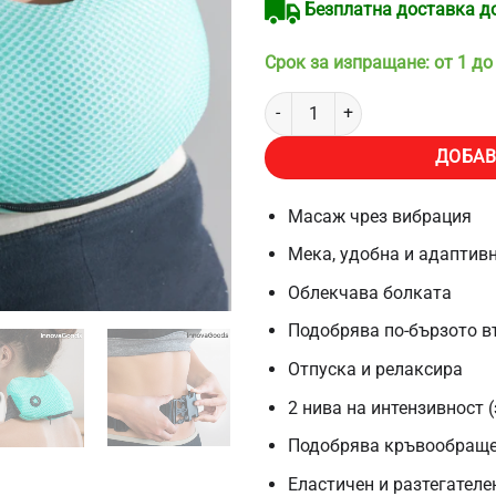
Безплатна доставка до 
Срок за изпращане: от 1 до
количество за Масажор Innova
ДОБАВ
Масаж чрез вибрация
Мека, удобна и адаптив
Облекчава болката
Подобрява по-бързото в
Отпуска и релаксира
2 нива на интензивност 
Подобрява кръвообраще
Еластичен и разтегателе