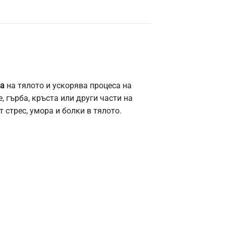
са
на тялото и ускорява процеса на
, гърба, кръста или други части на
 стрес, умора и болки в тялото.