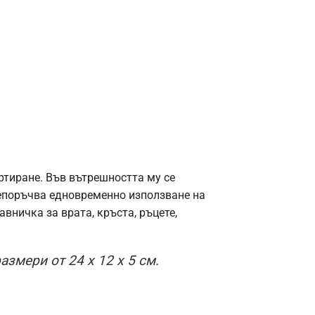
ртиране. Във вътрешността му се
препоръчва едновременно използване на
вничка за врата, кръста, ръцете,
змери от 24 x 12 x 5 см.