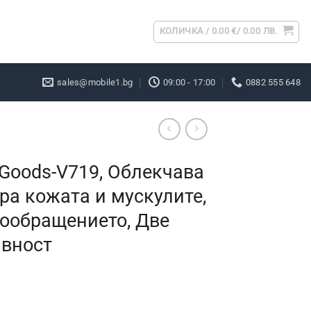
КОЛИЧКА /
0.00
€
/ 0.00 ЛВ.
sales@mobile1.bg
09:00 - 17:00
0882 555 648
Goods-V719, Облекчава
ра кожата и мускулите,
ообращението, Две
ивност