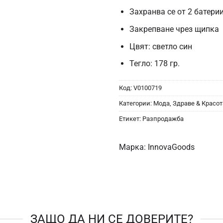
Захранва се от 2 батери
Закрепване чрез щипка
Цвят: светло син
Тегло: 178 гр.
Код:
V0100719
Категории:
Мода, Здраве & Красот
Етикет:
Разпродажба
Марка:
InnovaGoods
ЗАЩО ДА НИ СЕ ДОВЕРИТЕ?