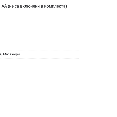
и AA (не са включени в комплекта)
а
,
Масажори