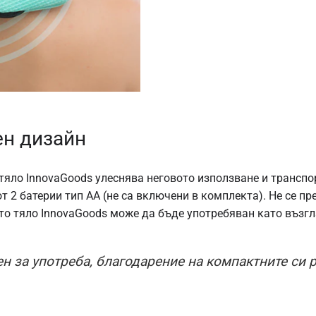
ен дизайн
тяло InnovaGoods улеснява неговото използване и транспо
от 2 батерии тип АА (не са включени в комплекта). Не се 
то тяло InnovaGoods може да бъде употребяван като възгла
н за употреба, благодарение на компактните си ра