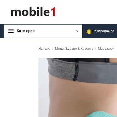
Skip
to
content
Kатегории
Разпродажба
Начало
/
Мода, Здраве & Красота
/
Масажори