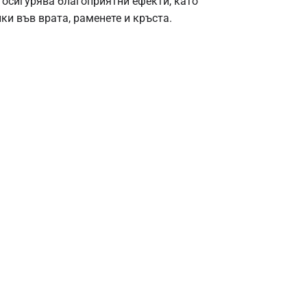
 осигурява благоприятни ефекти, като
ки във врата, раменете и кръста.