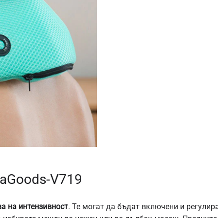
vaGoods-V719
ва на интензивност
. Те могат да бъдат включени и регулир