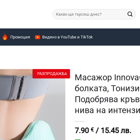
Търсене
за:
Промоция
Видяно в YouTube и TikTok
РАЗПРОДАЖБА
Масажор Innova
болката, Тонизи
Подобрява кръв
нива на интенз
7.90
€
/ 15.45 лв.