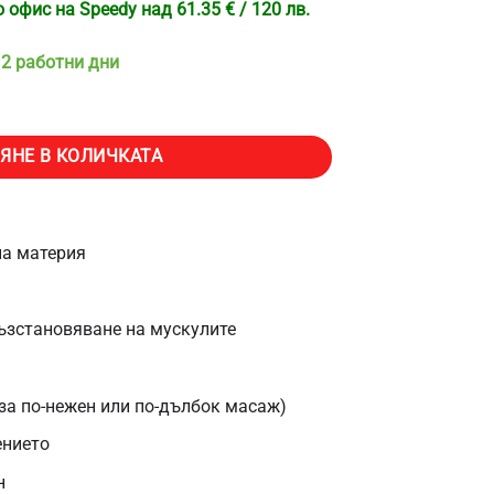
офис на Speedy над 61.35 € / 120 лв.
 2 работни дни
Goods-V719, Облекчава болката, Тонизира кожата и мускулите, По
ЯНЕ В КОЛИЧКАТА
на материя
ъзстановяване на мускулите
(за по-нежен или по-дълбок масаж)
нието
н