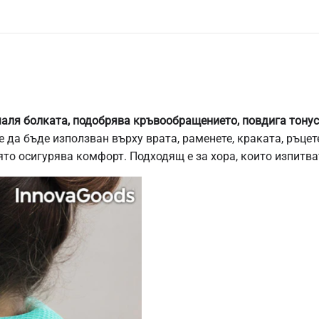
аля болката, подобрява кръвообращението, повдига тону
да бъде използван върху врата, раменете, краката, ръцете
то осигурява комфорт. Подходящ е за хора, които изпитват