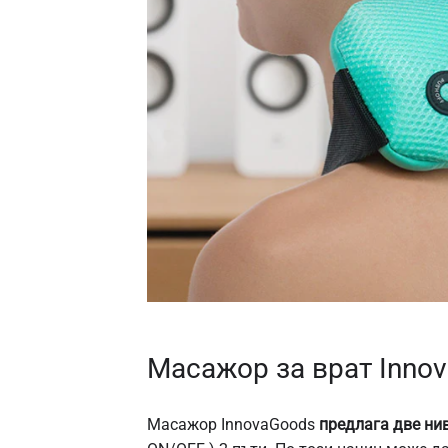
Масажор за врат Inno
Масажор InnovaGoods
предлага две ни