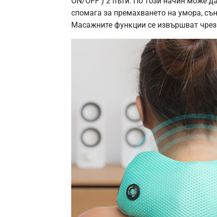
ON/OFF ) 2 пъти. По този начин може д
спомага за премахването на умора, сънл
Масажните функции се извършват чрез 