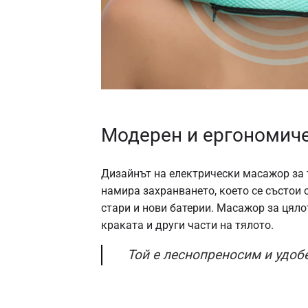
Модерен и ергономич
Дизайнът на електрически масажор за 
намира захранването, което се състои 
стари и нови батерии. Масажор за цяло
краката и други части на тялото.
Той е леснопреносим и удобе