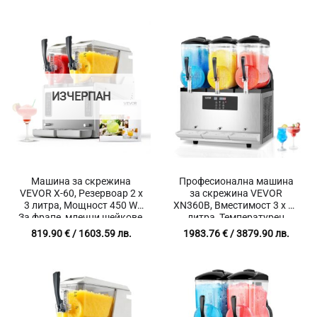
ИЗЧЕРПАН
Машина за скрежина
Професионална машина
VEVOR X-60, Резервоар 2 x
за скрежина VEVOR
3 литра, Мощност 450 W,
XN360B, Вместимост 3 x 12
За фрапе, млечни шейкове,
литра, Температурен
коктейли и други
диапазон от -15℃ до 10℃
819.90
€
/ 1603.59 лв.
1983.76
€
/ 3879.90 лв.
замразени напитки