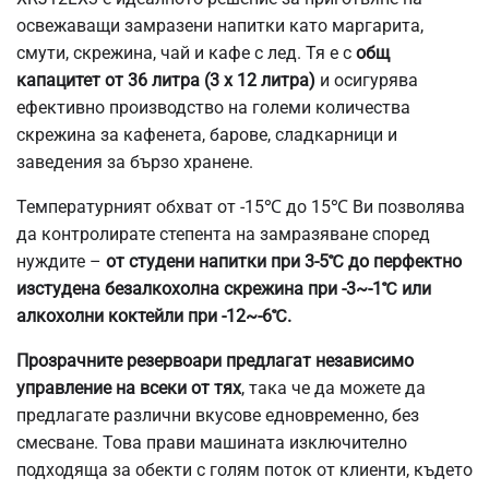
освежаващи замразени напитки като маргарита,
смути, скрежина, чай и кафе с лед. Тя е с
общ
капацитет от 36 литра (3 x 12 литра)
и осигурява
ефективно производство на големи количества
скрежина за кафенета, барове, сладкарници и
заведения за бързо хранене.
Температурният обхват от -15℃ до 15℃ Ви позволява
да контролирате степента на замразяване според
нуждите –
от студени напитки при 3-5℃ до перфектно
изстудена безалкохолна скрежина при -3~-1℃ или
алкохолни коктейли при -12~-6℃.
Прозрачните резервоари предлагат независимо
управление на всеки от тях
, така че да можете да
предлагате различни вкусове едновременно, без
смесване. Това прави машината изключително
подходяща за обекти с голям поток от клиенти, където