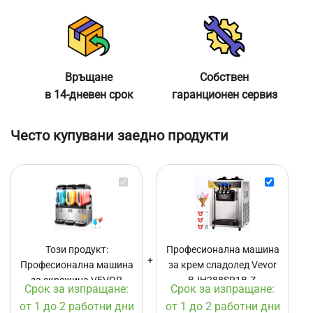
Връщане
Собствен
в 14-дневен срок
гаранционен сервиз
Често купувани заедно продукти
Професионална
Професион
машина
машина
за
за
скрежина
крем
VEVOR
сладолед
Този продукт:
Професионална машина
XRJ12LX3,
Vevor
Професионална машина
за крем сладолед Vevor
Капацитет
BJH288SR1B
за скрежина VEVOR
3
BJH288SR1B-Z,
Z,
Срок за изпращане:
Срок за изпращане:
x
Производи
XRJ12LX3, Капацитет 3 x
Производителност 22-30
от 1 до 2 работни дни
от 1 до 2 работни дни
12
22-
12 литра, Температурен
л/ч, Мощност 2200W,