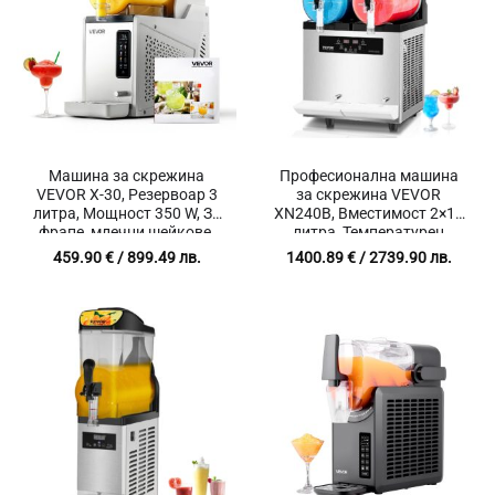
Машина за скрежина
Професионална машина
VEVOR X-30, Резервоар 3
за скрежина VEVOR
литра, Мощност 350 W, За
XN240B, Вместимост 2×12
фрапе, млечни шейкове,
литра, Температурен
коктейли и други
диапазон от -15℃ до 10℃
459.90
€
/ 899.49 лв.
1400.89
€
/ 2739.90 лв.
замразени напитки