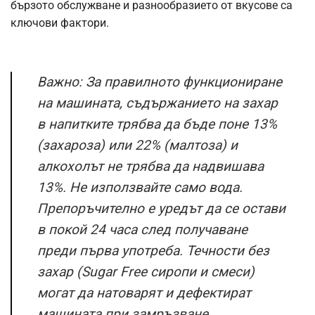
бързото обслужване и разнообразието от вкусове са
ключови фактори.
Важно: За правилното функциониране
на машината, съдържанието на захар
в напитките трябва да бъде поне 13%
(захароза) или 22% (малтоза) и
алкохолът не трябва да надвишава
13%. Не използвайте само вода.
Препоръчително е уредът да се остави
в покой 24 часа след получаване
преди първа употреба. Течности без
захар (Sugar Free сиропи и смеси)
могат да натоварят и дефектират
машината при замръзване.