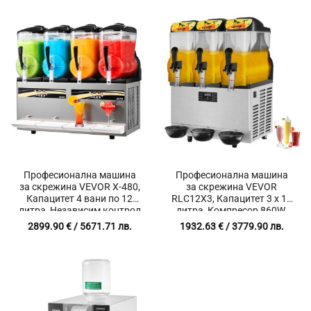
Професионална машина
Професионална машина
за скрежина VEVOR X-480,
за скрежина VEVOR
Капацитет 4 вани по 12
RLC12X3, Капацитет 3 x 12
литра, Независим контрол
литра, Компресор 860W,
на всеки резервоар за
Независим контрол на
2899.90
€
/ 5671.71 лв.
1932.63
€
/ 3779.90 лв.
слъши, фрапета и студени
камерите
напитки