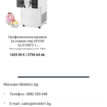
Професионална машина
за снежен лед VEVOR
QLX100F2-1,
Производителност 180
кг/24 ч, Контейнер 4 литра,
1429.90
€
/ 2796.64 лв.
Мощност 700W
Магазин Mobile1.bg
Телефон: 0882 555 648
E-mail: sales@mobile1.bg