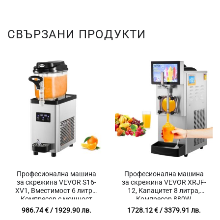
СВЪРЗАНИ ПРОДУКТИ
Професионална машина
Професионална машина
за скрежина VEVOR S16-
за скрежина VEVOR XRJF-
XV1, Вместимост 6 литра,
12, Капацитет 8 литра,
Компресор с мощност
Компресор 880W,
300W, Температурен
Производителност до 23
986.74
€
/ 1929.90 лв.
1728.12
€
/ 3379.91 лв.
диапазон от -2℃ до -5℃
литра/час