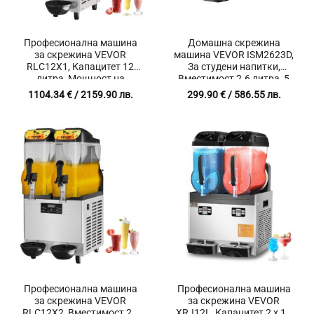
Професионална машина
Домашна скрежина
за скрежина VEVOR
машина VEVOR ISM2623D,
RLC12X1, Капацитет 12
За студени напитки,
литра, Мощност на
Вместимост 2.6 литра, 5
компресора 390W
програми, Автоматично
1104.34
€
/ 2159.90 лв.
299.90
€
/ 586.55 лв.
почистване
Професионална машина
Професионална машина
за скрежина VEVOR
за скрежина VEVOR
RLC12X2, Вместимост 2 x
XRJ12L, Капацитет 2 x 12