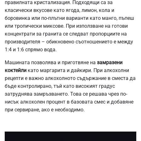
правилната кристализация. Подходящи са за
класически вкусове като ягода, лимон, кола и
боровинка или по-плътни варианти като манго, пъпеш
или тропически миксове. При използване на готови
концентрати за гранита се следват пропорциите на
производителя – обикновено съотношението е между
1:4 и 1:6 спрямо вода.
Машината позволява и приготвяне на
замразени
коктейли
като
маргарита и дайкири. При алкохолни
рецепти е важно алкохолното съдържание в сместа да
бъде контролирано, тъй като високият градус
затруднява замръзването. Това се решава чрез по-
нисък алкохолен процент в базовата смес и добавяне
при сервиране, ако е необходимо.