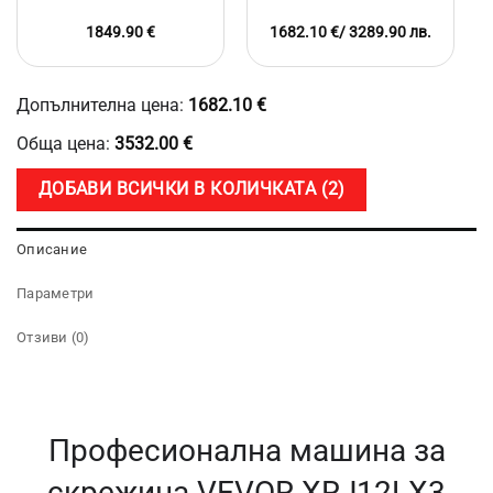
литра,
30
обхват от -15℃ до 15℃
Вместимост 2 x 6 литра
1849.90
€
1682.10
€
/ 3289.90 лв.
Температурен
л/
обхват
ч,
от
Мощност
-15℃
2200W,
Допълнителна цена:
1682.10
€
до
Вместимос
Обща цена:
3532.00
€
15℃
2
x
ДОБАВИ ВСИЧКИ В КОЛИЧКАТА
2
6
литра
Описание
Параметри
Отзиви (0)
Професионална машина за
скрежина VEVOR XRJ12LX3