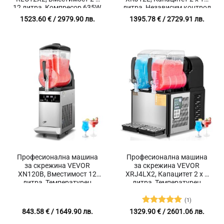
12 литра, Компресор 635W,
литра, Независим контрол
Функция за
на камерите, Работен
1523.60
€
/ 2979.90 лв.
1395.78
€
/ 2729.91 лв.
самопочистване
диапазон от -15℃ до 15℃
Професионална машина
Професионална машина
за скрежина VEVOR
за скрежина VEVOR
XN120B, Вместимост 12
XRJ4LX2, Капацитет 2 x 4
литра, Температурен
литра, Температурен
диапазон от -15℃ до 10℃
диапазон от -11℃ до 5℃
(1)
Оценено с
843.58
€
/ 1649.90 лв.
1329.90
€
/ 2601.06 лв.
5
от 5