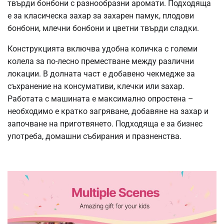
твърди бонбони с разнообразни аромати. Подходяща
е за класическа захар за захарен памук, плодови
бонбони, млечни бонбони и цветни твърди сладки.
Конструкцията включва удобна количка с големи
колела за по-лесно преместване между различни
локации. В долната част е добавено чекмедже за
съхранение на консумативи, клечки или захар.
Работата с машината е максимално опростена –
необходимо е кратко загряване, добавяне на захар и
започване на приготвянето. Подходяща е за бизнес
употреба, домашни събирания и празненства.