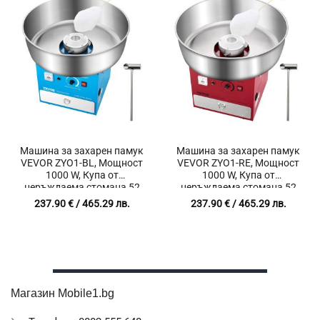
Машина за захарен памук
Машина за захарен памук
VEVOR ZYO1-BL, Мощност
VEVOR ZYO1-RE, Мощност
1000 W, Купа от
1000 W, Купа от
неръждаема стомана 52
неръждаема стомана 52
см, Температурен
см, Температурен
237.90
€
/ 465.29 лв.
237.90
€
/ 465.29 лв.
диапазон 65°C – 245°C
диапазон 65°C – 245°C
Магазин Mobile1.bg