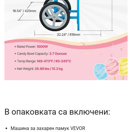
В опаковката са включени:
Машина за захарен памук VEVOR