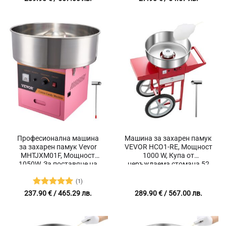
Професионална машина
Машина за захарен памук
за захарен памук Vevor
VEVOR HCO1-RE, Мощност
MHTJXM01F, Мощност
1000 W, Купа от
1050W, За поставяне на
неръждаема стомана 52
плот
см, Регулиране на
температурата
(1)
Оценено с
237.90
€
/ 465.29 лв.
289.90
€
/ 567.00 лв.
5
от 5