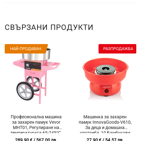
СВЪРЗАНИ ПРОДУКТИ
НАЙ-ПРОДАВАН
РАЗПРОДАЖБА
Професионална машина
Машинка за захарен
за захарен памук Vevor
памук InnovaGoods-V610,
MHT01, Регулиране на
За деца и домашна
температурата 65-245°C,
употреба, 10 Бамбукови
Мощност 1000 W
пръчки, Мощност 450 W
289.90
€
/ 567.00 лв.
27.90
€
/ 54.57 лв.