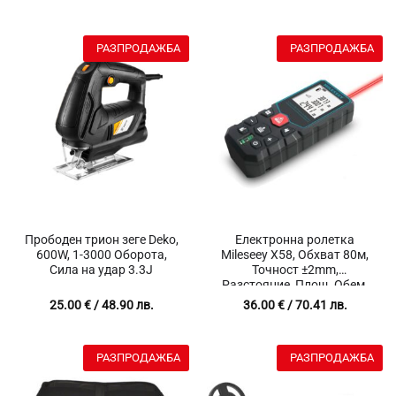
температурата
Всички метали, Бижута,
Disc, Памет
РАЗПРОДАЖБА
РАЗПРОДАЖБА
Прободен трион зеге Deko,
Електронна ролетка
600W, 1-3000 Оборота,
Mileseey X58, Обхват 80м,
Сила на удар 3.3J
Точност ±2mm,
Разстояние, Площ, Обем,
LCD екран, Питагорова
25.00
€
/ 48.90 лв.
36.00
€
/ 70.41 лв.
теорема, Памет до 20
измервания
РАЗПРОДАЖБА
РАЗПРОДАЖБА