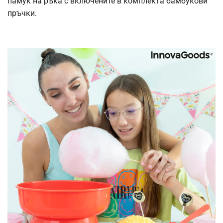
памук на ръка с включените в комплекта бамбукови
пръчки.