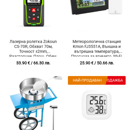
Лазерна ролетка Zokoun
Метеорологична станция
CS-70R, Обхват 70м,
Kmon FJ3551A, Външна и
Точност ±2mm,
вътрешна температура,
Разстояние, Площ, Обем,
Прогноза за времето, Wi-Fi,
LCD екран, Питагорова
Влажност, LCD дисплей,
33.90
€
/ 66.30 лв.
25.90
€
/ 50.66 лв.
теорема, Водна нивелация,
Touch Screen, Обхват 60
Защита IP54
метра, Час, Дата, Година,
Аларма
НАЙ-ПРОДАВАН
РАЗПРОДАЖБА