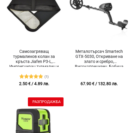
Самозагряващ
Металотърсач Smartech
турмалинов колан за
GTX-5030, Откриване на
кръста Jiafen P3-L,
злато и сребро,
Импрегниран турмалин и
Високопрецизен, Бобина
германий, Гаусови
20 см, Два режима на
магнити, Подходящ за
работа
(1)
размер на талия от 75 до
Оценено с
2.50
€
/ 4.89 лв.
67.90
€
/ 132.80 лв.
105 см, Размер L
5
от 5
РАЗПРОДАЖБА