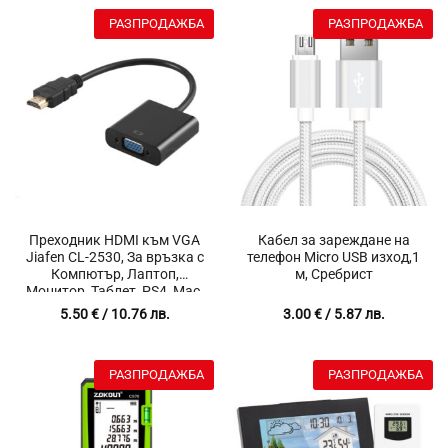
РАЗПРОДАЖБА
РАЗПРОДАЖБА
Преходник HDMI към VGA
Кабел за зареждане на
Jiafen CL-2530, За връзка с
телефон Micro USB изход,1
Компютър, Лаптоп,
м, Сребрист
Монитор, Таблет, PS4, Mac,
Проектор, 1080P, Кабел,
5.50
€
/ 10.76 лв.
3.00
€
/ 5.87 лв.
Дължина 25 см.
РАЗПРОДАЖБА
РАЗПРОДАЖБА