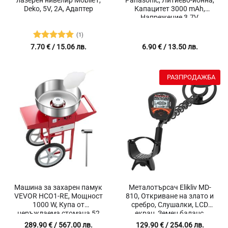
Deko, 5V, 2A, Адаптер
Капацитет 3000 mAh,
Напрежение 3.7V,
Резервна батерия за
лазерен нивелир Hilda G36
(1)
и други продукти
Оценено с
7.70
€
/ 15.06 лв.
6.90
€
/ 13.50 лв.
5
от 5
РАЗПРОДАЖБА
Машина за захарен памук
Металотърсач Elikliv MD-
VEVOR HCO1-RE, Мощност
810, Откриване на злато и
1000 W, Купа от
сребро, Слушалки, LCD
неръждаема стомана 52
екран, Земен баланс,
см, Регулиране на
Бобина 10“, IP68, Pinpoint,
289.90
€
/ 567.00 лв.
129.90
€
/ 254.06 лв.