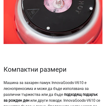
Компактни размери
Машина за захарен памук InnovaGoods-V610 е
леснопреносима и може да бъде използвана за
различни тържества или да бъде
подходящ подарък
за рожден ден
или други поводи. InnovaGoods-V610 се