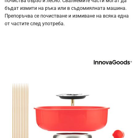
почиства бързо и лесно. Сваляемите части могат да
бъдат измити на ръка или в съдомиялната машина.
Препоръчва се почистване и измиване на всяка една
от частите след употреба.