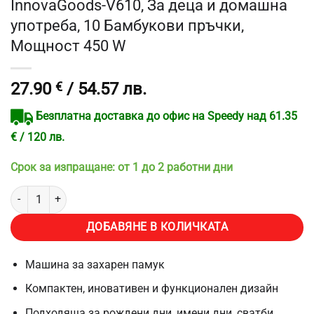
InnovaGoods-V610, За деца и домашна
употреба, 10 Бамбукови пръчки,
Мощност 450 W
27.90
€
/ 54.57 лв.
Безплатна доставка до офис на Speedy над 61.35
€ / 120 лв.
Срок за изпращане: от 1 до 2 работни дни
количество за Машинка за захарен памук InnovaGoods-V610, За 
ДОБАВЯНЕ В КОЛИЧКАТА
Машина за захарен памук
Компактен, иновативен и функционален дизайн
Подходяща за рождени дни, имени дни, сватби,