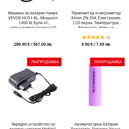
Машина за захарен памук
Термометър и хигрометър
VEVOR HCO1-BL, Мощност
Kmon ZN-354, Електронен,
1000 W, Купа от
LCD екран, Температура,
неръждаема стомана 52
Влажност, Ниво на
см, Регулиране на
комфорт
температурата
(2)
Оценено с
289.90
€
/ 567.00 лв.
3.90
€
/ 7.63 лв.
5
от 5
РАЗПРОДАЖБА
РАЗПРОДАЖБА
Зарядно устройство за
Акумулаторна батерия
лазерен нивелир Mobile1,
Panasonic, Литиево-йонна,