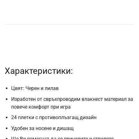
Характеристики:
Цвят: Черен и лилав
Изработен от свръхпроводим влакнест материал за
повече комфорт при игра
24 плетки с противоплъзгащ дизайн
Удобен за носене и дишащ
Ще Ви помогнат да се прицелите и стреляте