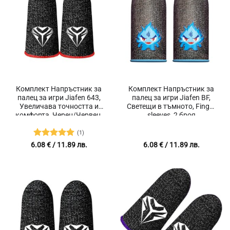
Комплект Напръстник за
Комплект Напръстник за
палец за игри Jiafen 643,
палец за игри Jiafen BF,
Увеличава точността и
Светещи в тъмното, Finger
комфорта, Черен/Червен,
sleeves, 2 броя
2 броя
(1)
Оценено с
6.08
€
/ 11.89 лв.
6.08
€
/ 11.89 лв.
5
от 5