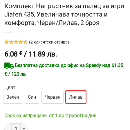
Комплект Напръстник за палец за игри
Jiafen 435, Увеличава точността и
комфорта, Черен/Лилав, 2 броя
(
2
клиентски отзива)
Оценен
2
5
6.08
€
/ 11.89 лв.
от 5,
базирано
на
Безплатна доставка до офис на Speedy над 61.35
потребителски
оценки
€ / 120 лв.
Цвят
Зелен
Син
Червен
Лилав
Срок за изпращане: от 1 до 2 работни дни
количество за Комплект Напръстник за палец за игри Jiafen 435