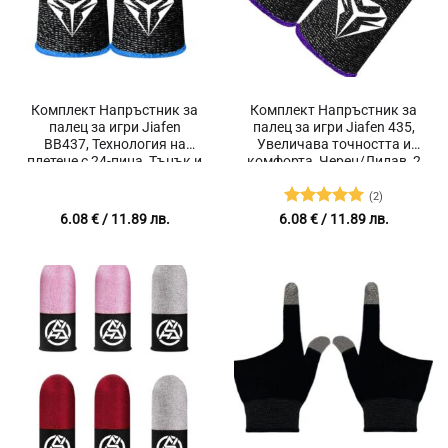
Комплект Напръстник за
Комплект Напръстник за
палец за игри Jiafen
палец за игри Jiafen 435,
BB437, Технология на
Увеличава точността и
плетене с 24-пина, Тънък и
комфорта, Черен/Лилав, 2
удобен, 2 броя, Черен/Син
броя
(2)
Оценено с
6.08
€
/ 11.89 лв.
6.08
€
/ 11.89 лв.
5
от 5