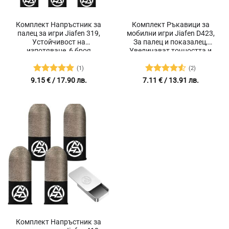
Комплект Напръстник за
Комплект Ръкавици за
палец за игри Jiafen 319,
мобилни игри Jiafen D423,
Устойчивост на
За палец и показалец,
изпотяване, 6 броя
Увеличават точността и
комфорта, Тънки и удобни,
2 броя
(1)
(2)
Оценено с
Оценено
9.15
€
/ 17.90 лв.
7.11
€
/ 13.91 лв.
5
от 5
с
4.5
от
5
Комплект Напръстник за