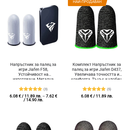
НАЙ-ПРОДАВАН
Напръстник за палец за
Комплект Напръстник за
игри Jiafen F58,
палец за игри Jiafen D437,
Устойчивост на
Увеличава точността и
изпотяване, Метална
комфорта, Тънък и удобен,
кутия
2 броя, Черен/Зелен
(3)
(5)
Оценено с
Оценено с
6.08
€
/ 11.89 лв.
–
7.62
€
6.08
€
/ 11.89 лв.
Price
/ 14.90 лв.
5
от 5
5
от 5
range:
6.08 €
/
11.89 лв.
through
7.62 €
/
14.90 лв.