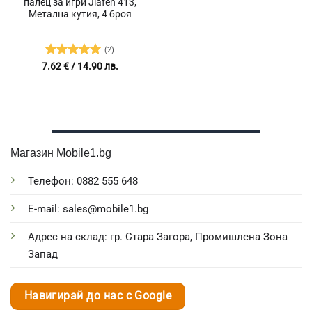
палец за игри Jiafen 413,
Метална кутия, 4 броя
(2)
Оценено с
7.62
€
/ 14.90 лв.
5
от 5
Магазин Mobile1.bg
Телефон: 0882 555 648
E-mail: sales@mobile1.bg
Адрес на склад: гр. Стара Загора, Промишлена Зона
Запад
Навигирай до нас с Google