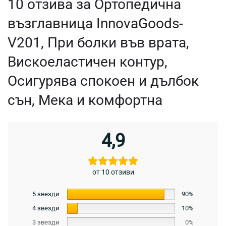
10 отзива за
Ортопедична
възглавница InnovaGoods-
V201, При болки във врата,
Вискоеластичен контур,
Осигурява спокоен и дълбок
сън, Мека и комфортна
4,9
от 10 отзиви
5 звезди
90%
4 звезди
10%
3 звезди
0%