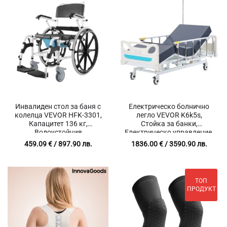
Инвалиден стол за баня с
Електрическо болнично
колелца VEVOR HFK-3301,
легло VEVOR K6k5s,
Капацитет 136 кг,
Стойка за банки,
Водоустойчив
Електрическо управление,
Товароносимост 200 кг
459.09
€
/ 897.90 лв.
1836.00
€
/ 3590.90 лв.
ТОП
ПРОДУКТ