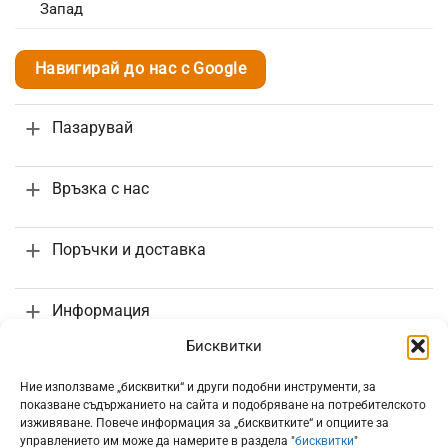
Запад
Навигирай до нас с Google
Пазарувай
Връзка с нас
Поръчки и доставка
Информация
Бисквитки
Ние използваме „бисквитки“ и други подобни инструменти, за
показване съдържанието на сайта и подобряване на потребителското
изживяване. Повече информация за „бисквитките“ и опциите за
Всички цени са с включено 20% ДДС
управлението им може да намерите в раздела "
бисквитки
"