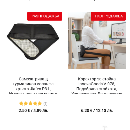
Облекчава болки в гърба
5
от 5
4.9
от 5
и кръста, Дишаща
материя, Черен
РАЗПРОДАЖБА
РАЗПРОДАЖБА
Самозагряващ
Коректор за стойка
турмалинов колан за
InnovaGoods V-078,
кръста Jiafen P3-L,
Подобрява стойката,
Импрегниран турмалин и
Универсален, Регулируеми
германий, Гаусови
каишки, Закопчаване,
магнити, Подходящ за
Чанта за съхранение,
(1)
размер на талия от 75 до
Черен
Оценено с
2.50
€
/ 4.89 лв.
6.20
€
/ 12.13 лв.
105 см, Размер L
5
от 5