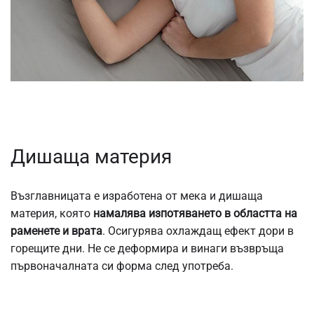
Дишаща материя
Възглавницата е изработена от мека и дишаща
материя, която
намалява изпотяването в областта на
раменете и врата
. Осигурява охлаждащ ефект дори в
горещите дни. Не се деформира и винаги възвръща
първоначалната си форма след употреба.