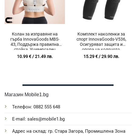
Колан за изправяне на
Комплект наколенки за
гърба InnovaGoods MBS-
спорт InnovaGoods-V536,
43, Поддържа правилна
Осигуряват защита и
стойка, Универсален
опора на коляното,
размер, Еластичен, 12
Подобряват
10.99
€
/ 21.49 лв.
15.29
€
/ 29.90 лв.
магнити, Бял/Бежов, Тегло
кръвообращението,
145 гр.
Пчелна пита, Дишаща
материя, Универсални,
Еластични, Черен, 2 броя
Магазин Mobile1.bg
Телефон: 0882 555 648
E-mail: sales@mobile1.bg
Адрес на склад: гр. Стара Загора, Промишлена Зона