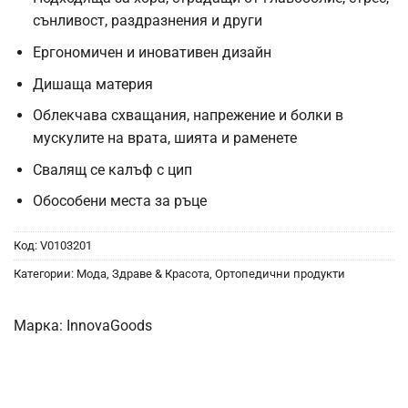
сънливост, раздразнения и други
Ергономичен и иновативен дизайн
Дишаща материя
Облекчава схващания, напрежение и болки в
мускулите на врата, шията и раменете
Свалящ се калъф с цип
Обособени места за ръце
Код:
V0103201
Категории:
Мода, Здраве & Красота
,
Ортопедични продукти
Марка:
InnovaGoods