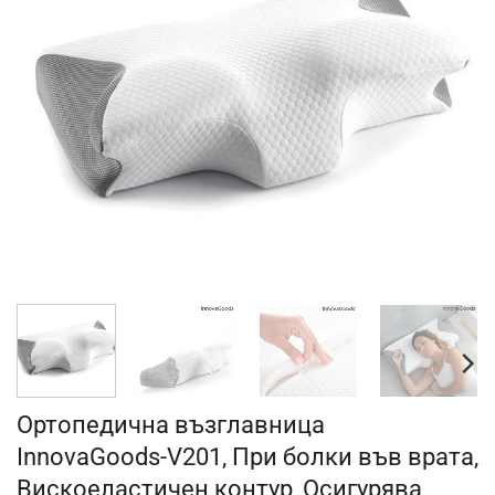
Ортопедична възглавница
InnovaGoods-V201, При болки във врата,
Вискоеластичен контур, Осигурява