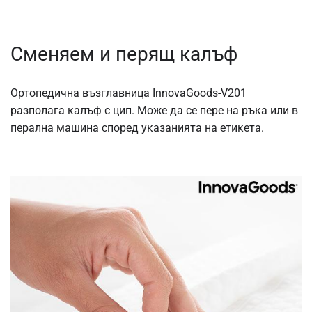
Сменяем и перящ калъф
Ортопедична възглавница InnovaGoods-V201
разполага калъф с цип. Може да се пере на ръка или в
перална машина според указанията на етикета.