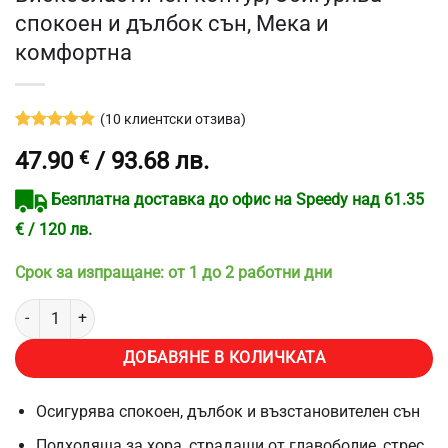
спокоен и дълбок сън, Мека и
комфортна
(
10
клиентски отзива)
Оценен
10
47.90
€
/ 93.68 лв.
4.9
от 5,
базирано
на
Безплатна доставка до офис на Speedy над 61.35
потребителски
оценки
€ / 120 лв.
Срок за изпращане: от 1 до 2 работни дни
количество за Ортопедична възглавница InnovaGoods-V201, При 
ДОБАВЯНЕ В КОЛИЧКАТА
Осигурява спокоен, дълбок и възстановителен сън
Подходяща за хора, страдащи от главоболие, стрес,