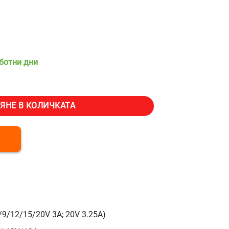
аботни дни
на станция BLUETTI AC50B, Капацитет 448Wh, Изходна мощност 700
ЯНЕ В КОЛИЧКАТА
/9/12/15/20V 3A; 20V 3.25A)