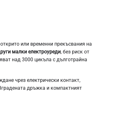
 открито или временни прекъсвания на
други малки електроуреди
, без риск от
яват над 3000 цикъла с дълготрайна
ждане чрез електрически контакт,
 Вградената дръжка и компактният