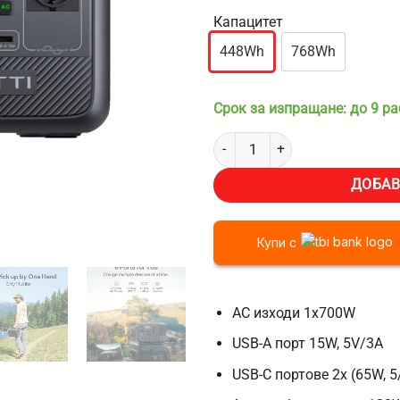
Капацитет
448Wh
768Wh
Срок за изпращане: до 9 р
количество за Преносима заряд
ДОБАВ
Купи с
AC изходи 1x700W
USB-A порт 15W, 5V/3A
USB-C портове 2x (65W, 5