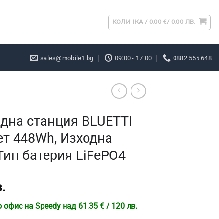
КОЛИЧКА /
0.00
€
/ 0.00 ЛВ.
sales@mobile1.bg
09:00 - 17:00
0882 555 648
дна станция BLUETTI
ет 448Wh, Изходна
Тип батерия LiFePO4
.
офис на Speedy над 61.35 € / 120 лв.