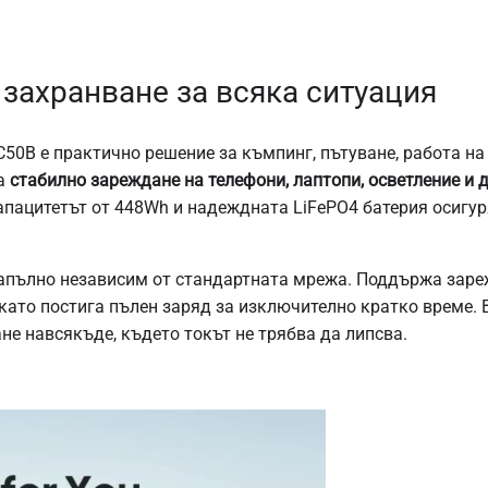
захранване за всяка ситуация
50B е практично решение за къмпинг, пътуване, работа на
жа
стабилно зареждане на телефони, лаптопи, осветление и 
апацитетът от 448Wh и надеждната LiFePO4 батерия осигур
 напълно независим от стандартната мрежа. Поддържа заре
 като постига пълен заряд за изключително кратко време.
не навсякъде, където токът не трябва да липсва.