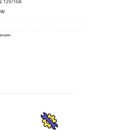
, 12V/10A
0W
танции