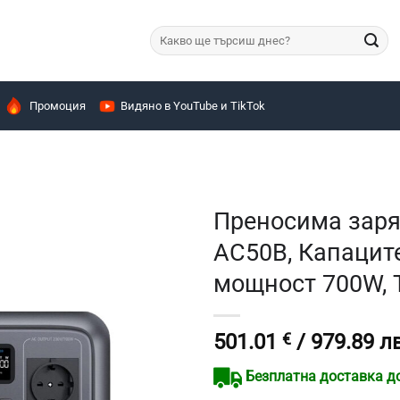
Търсене
за:
Промоция
Видяно в YouTube и TikTok
Преносима заря
AC50B, Капацит
мощност 700W, 
501.01
€
/ 979.89 лв
Безплатна доставка до 