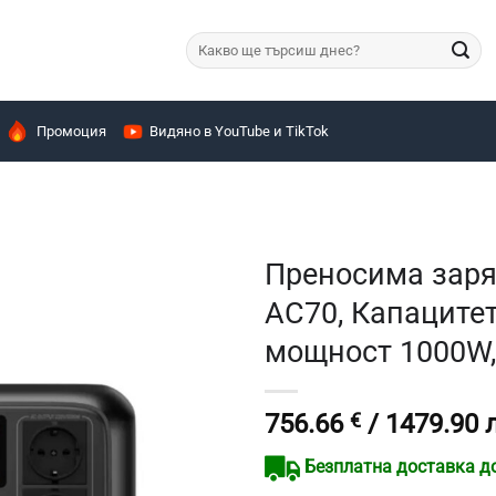
Търсене
за:
Промоция
Видяно в YouTube и TikTok
Преносима заря
AC70, Капаците
мощност 1000W,
756.66
€
/ 1479.90 
Безплатна доставка до 