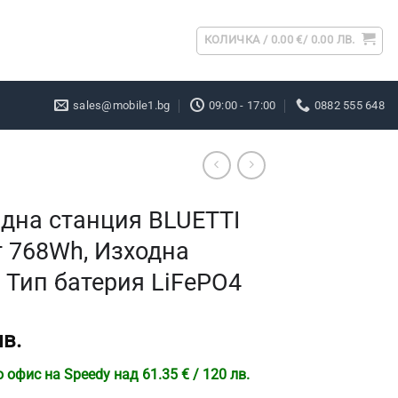
КОЛИЧКА /
0.00
€
/ 0.00 ЛВ.
sales@mobile1.bg
09:00 - 17:00
0882 555 648
дна станция BLUETTI
т 768Wh, Изходна
 Тип батерия LiFePO4
лв.
офис на Speedy над 61.35 € / 120 лв.