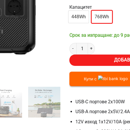
Капацитет
448Wh
768Wh
Срок за изпращане: до 9 р
количество за Преносима заряд
ДОБАВ
Купи с
USB-C портове 2x100W
USB-A портове 2x5V/2.4A
12V изход 1x12V/10A (ре