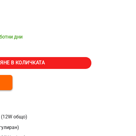
аботни дни
на станция BLUETTI AC70, Капацитет 768Wh, Изходна мощност 1000
ЯНЕ В КОЛИЧКАТА
 (12W общо)
гулиран)