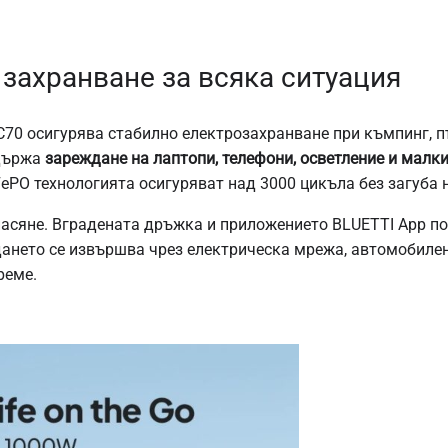
захранване за всяка ситуация
70 осигурява стабилно електрозахранване при къмпинг, пъ
ддържа
зареждане на лаптопи, телефони, осветление и малк
ePO технологията осигуряват над 3000 цикъла без загуба 
ренасяне. Вградената дръжка и приложението BLUETTI App 
ането се извършва чрез електрическа мрежа, автомобилен 
реме.