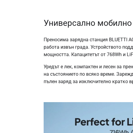
Универсално мобилно 
Преносима зарядна станция BLUETTI AC
работа извън града. Устройството по
мощността. Капацитетът от 768Wh и LiF
Уредът е лек, компактен и лесен за п
на състоянието по всяко време. Зарежд
пълен заряд за изключително кратко в