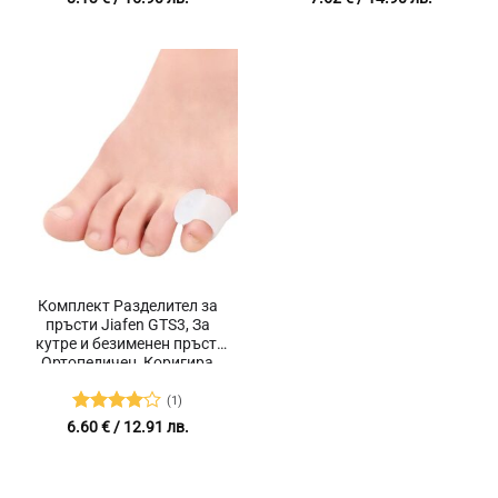
5
от 5
Комплект Разделител за
пръсти Jiafen GTS3, За
кутре и безименен пръст,
Ортопедичен, Коригира
стойката на пръстите, 2
броя
(1)
Оценено
6.60
€
/ 12.91 лв.
с
4
от 5