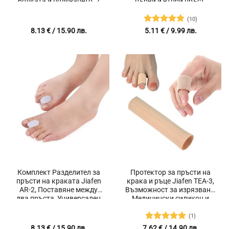
болката и подуването, 2
първи и втори пръст,
броя
Подходящ за бунион и
припокриващи се пръсти,
(10)
2 Броя
Оценено с
8.13
€
/ 15.90 лв.
5.11
€
/ 9.99 лв.
4.8
от 5
Комплект Разделител за
Протектор за пръсти на
пръсти на краката Jiafen
крака и ръце Jiafen TEA-3,
AR-2, Поставяне между
Възможност за изрязване,
два пръста, Универсален
Медицински силикон и
размер, Поддържа
памук
правилната стойка на
(1)
пръстите, 2 броя
Оценено с
8.13
€
/ 15.90 лв.
7.62
€
/ 14.90 лв.