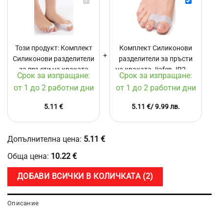
Комплект
Комплект
Силиконови
Силиконов
разделители
разделите
за
за
пръсти
пръсти
Този продукт:
Комплект
Комплект Силиконови
на
на
Силиконови разделители
разделители за пръсти
краката
краката
за пръсти на краката
Jiafen
на краката Jiafen JR2, За
Jiafen
Срок за изпращане:
Срок за изпращане:
JB2,
JR2,
Jiafen JB2, За първи и
първи и втори пръст,
от 1 до 2 работни дни
от 1 до 2 работни дни
За
За
втори пръст, Подходящ
Подходящ за бунион и
първи
първи
за бунион и
припокриващи се
5.11
€
5.11
€
/ 9.99 лв.
и
и
припокриващи се
пръсти, 2 Броя
втори
втори
пръсти, 2 Броя
пръст,
пръст,
Подходящ
Подходящ
Допълнителна цена:
5.11
€
за
за
Обща цена:
10.22
€
бунион
бунион
и
и
ДОБАВИ ВСИЧКИ В КОЛИЧКАТА
2
припокриващи
припокрив
се
се
пръсти,
пръсти,
Описание
2
2
Броя
Броя