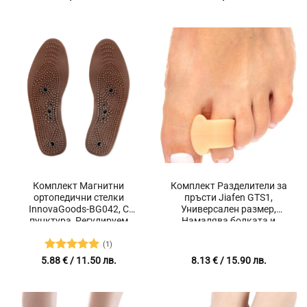
4.97
от 5
Комплект Магнитни
Комплект Разделители за
ортопедични стелки
пръсти Jiafen GTS1,
InnovaGoods-BG042, С
Универсален размер,
пунктура, Регулируем
Намалява болката и
размер, Дишащи,
напрежението, 2 броя
Повишават комфорта,
(1)
Отстраняват миризми,
Оценено с
5.88
€
/ 11.50 лв.
8.13
€
/ 15.90 лв.
Унисекс, 5 магнита,
5
от 5
Подобряват
кръвообращението, 2 броя