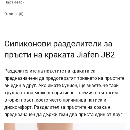
Параметри
Отзиви (0)
Силиконови разделители за
пръсти на краката Jiafen JB2
Разделителите на пръстите на краката са
предназначени да предотвратят триенето на пръстите
ви един в друг. Ако имате бунион, ще знаете, че тази
трудна става може да притисне големия пръст към
втория пръст, което често причинява натиск и
дискомфорт. Разделител за пръстите на крака е
предназначен да държи тези два пръста един от друг.