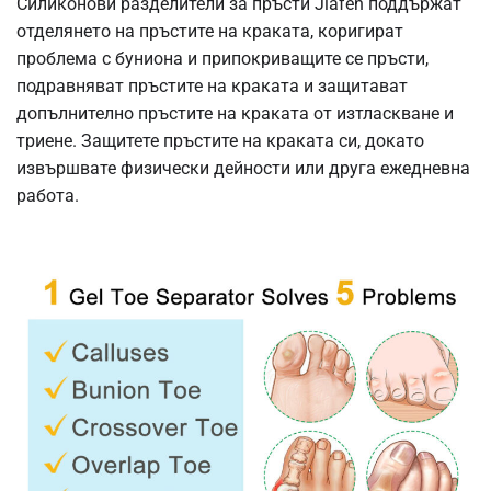
Силиконови разделители за пръсти Jiafen поддържат
отделянето на пръстите на краката, коригират
проблема с буниона и припокриващите се пръсти,
подравняват пръстите на краката и защитават
допълнително пръстите на краката от изтласкване и
триене. Защитете пръстите на краката си, докато
извършвате физически дейности или друга ежедневна
работа.