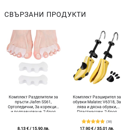
СВЪРЗАНИ ПРОДУКТИ
Комплект Разделители за
Комплект Разширител за
пръсти Jiafen SS61,
обувки Malatec V6318, За
Ортопедични, За корекция
лява и дясна обувки,
и подравняване, 2 броя
Пластмасови, 2 броя
(38)
Оценено с
8.13
€
/ 15.90 лв.
17.90
€
/ 35.01 лв.