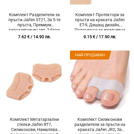
Комплект Разделители за
Комплект Протектори за
пръсти Jiafen ST21, За 5-те
пръсти на краката Jiafen
пръста, Премиум
ET-9, Дишащ дизайн,
хипоалергенен гел, 2 броя
Подходящи за ежедневна
употреба и спорт, 10 броя
7.62
€
/ 14.90 лв.
9.15
€
/ 17.90 лв.
НАЙ-ПРОДАВАН
Комплект Метатарзални
Комплект Силиконови
стелки Jiafen RT7,
разделители за пръсти на
Силиконови, Намалява
краката Jiafen JR2, За