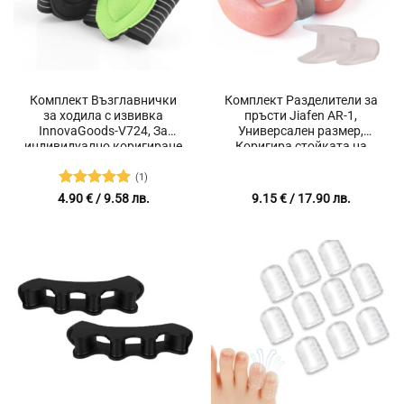
Комплект Възглавнички
Комплект Разделители за
за ходила с извивка
пръсти Jiafen AR-1,
InnovaGoods-V724, За
Универсален размер,
индивидуално коригиране
Коригира стойката на
на сводовете на ходилото,
пръстите, 2 броя
Универсален размер,
(1)
Дишащи, Подобряват
Оценено с
4.90
€
/ 9.58 лв.
9.15
€
/ 17.90 лв.
стойката на тялото и
5
от 5
равновесието, Еластични,
2 броя