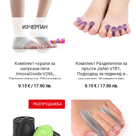
ИЗЧЕРПАН
Комплект чорапи за
Комплект Разделители за
напукани пети
пръсти Jiafen VTR1,
InnovaGoods-V296,
Подходящ за педикюр и
Овлажняващи, Обогатени
маникюр, Универсален
с 4 натурални екстракти и
размер, 2 броя
9.15
€
/ 17.90 лв.
9.15
€
/ 17.90 лв.
витамин E, За суха и
напукана кожа,
Подхранват, Балансират
РАЗПРОДАЖБА
пигментацията,
Детоксикират кожата,
Сив, 2 броя