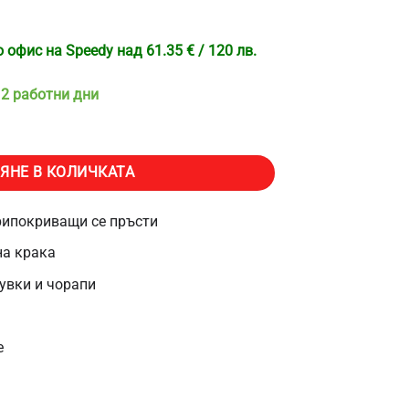
офис на Speedy над 61.35 € / 120 лв.
 2 работни дни
нови разделители за пръсти на краката Jiafen JR2, За първи и вто
ЯНЕ В КОЛИЧКАТА
рипокриващи се пръсти
на крака
увки и чорапи
е