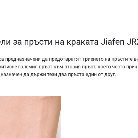
и за пръсти на краката Jiafen JR
са предназначени да предотвратят триенето на пръстите ви
притисне големия пръст към втория пръст, което често при
дназначен да държи тези два пръста един от друг.