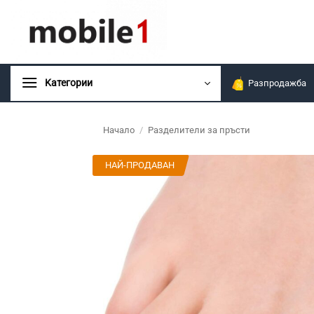
Skip
to
content
Kатегории
Разпродажба
Начало
/
Разделители за пръсти
НАЙ-ПРОДАВАН