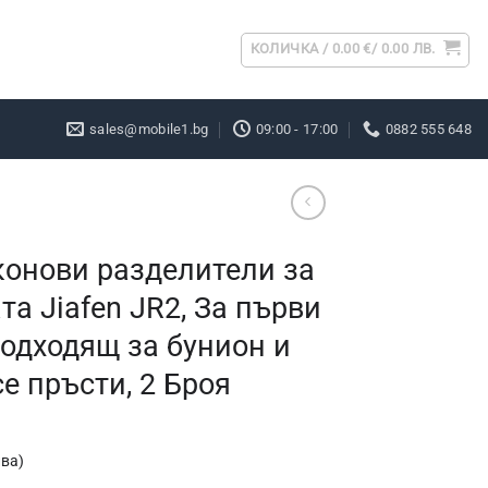
КОЛИЧКА /
0.00
€
/ 0.00 ЛВ.
sales@mobile1.bg
09:00 - 17:00
0882 555 648
онови разделители за
та Jiafen JR2, За първи
Подходящ за бунион и
е пръсти, 2 Броя
ва)