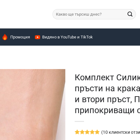
Търсене
за:
Промоция
Видяно в YouTube и TikTok
Комплект Силик
пръсти на крака
и втори пръст, 
припокриващи с
(
10
клиентски отзи
Оценен
10