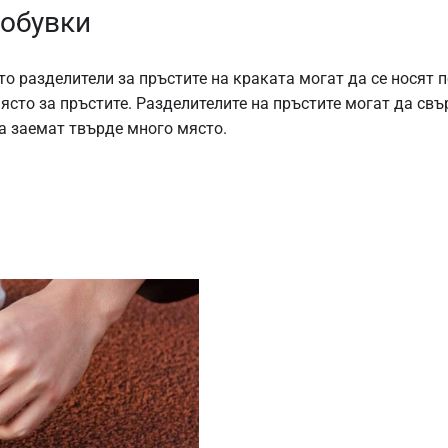
 обувки
то разделители за пръстите на краката могат да се носят 
ясто за пръстите. Разделителите на пръстите могат да свъ
а заемат твърде много място.