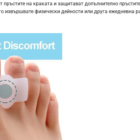
 пръстите на краката и защитават допълнително пръстите 
ато извършвате физически дейности или друга ежедневна р