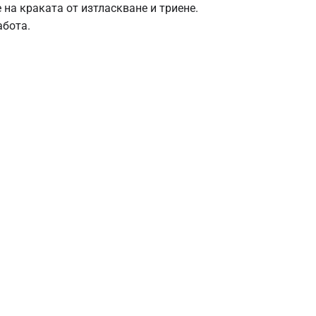
на краката от изтласкване и триене.
абота.