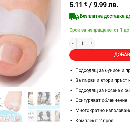
5.11
€
/ 9.99 лв.
4.8
от 5,
базирано
на
Безплатна доставка до 
потребителски
оценки
Срок за изпращане: от 1 до
количество за Комплект Силико
ДОБАВ
Подходящ за бунион и п
За първи и втори пръст 
Подходящ за носене с об
Осигуряват облекчение
Многократно използван
Комплект: 2 броя