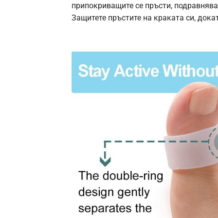
припокриващите се пръсти, подравняват
Защитете пръстите на краката си, док