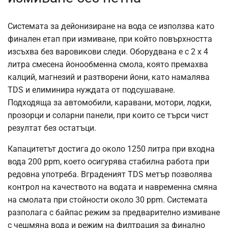
Системата за дейонизиране на вода се използва като
финален етап при измиване, при който повърхността
изсъхва без варовикови следи. Оборудвана е с 2 x 4
литра смесена йонообменна смола, която премахва
калций, магнезий и разтворени йони, като намалява
TDS и елиминира нуждата от подсушаване.
Подходяща за автомобили, каравани, мотори, лодки,
прозорци и соларни панели, при които се търси чист
резултат без остатъци.
Капацитетът достига до около 1250 литра при входна
вода 200 ppm, което осигурява стабилна работа при
редовна употреба. Вграденият TDS метър позволява
контрол на качеството на водата и навременна смяна
на смолата при стойности около 30 ppm. Системата
разполага с байпас режим за предварително измиване
с чешмяна вода и режим на филтрация за финално