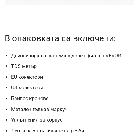
В опаковката са включени:
Дейонизираща система с двоен филтър VEVOR
TDS метър
EU конектори
US конектори
Байпас кранове
Метален гъвкав маркуч
Уплътнения за корпус
Лента за уплътняване на резби