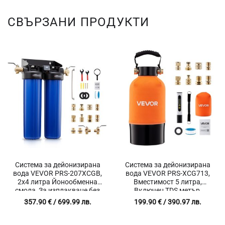
СВЪРЗАНИ ПРОДУКТИ
Система за дейонизирана
Система за дейонизирана
вода VEVOR PRS-207XCGB,
вода VEVOR PRS-XCG713,
2х4 литра Йонообменна
Вместимост 5 литра,
смола, За изплакване без
Включен TDS метър,
петна в Автомивки,
Приложение за
357.90
€
/ 699.99 лв.
199.90
€
/ 390.97 лв.
Детайлинг, Прозорци,
Автомивки, Детайлинг,
Соларни панели
Прозорци, Соларни панели