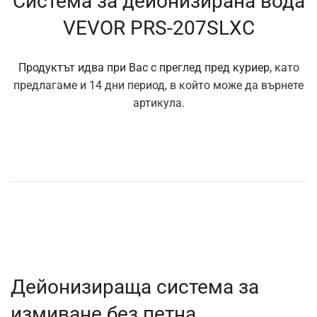
Система за дейонизирана вода
VEVOR PRS-207SLXC
Продуктът идва при Вас с преглед пред куриер,
като
предлагаме и 14 дни период, в който може да върнете
артикула.
Дейонизираща система за
измиване без петна