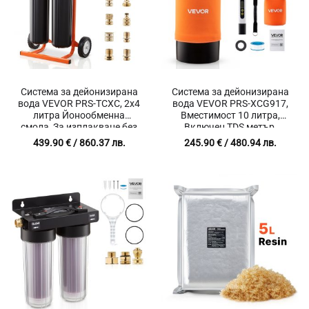
Система за дейонизирана
Система за дейонизирана
вода VEVOR PRS-TCXC, 2х4
вода VEVOR PRS-XCG917,
литра Йонообменна
Вместимост 10 литра,
смола, За изплакване без
Включен TDS метър,
петна в Автомивки,
Приложение за
439.90
€
/ 860.37 лв.
245.90
€
/ 480.94 лв.
Детайлинг, Прозорци,
Автомивки, Детайлинг,
Соларни панели
Прозорци, Соларни панели