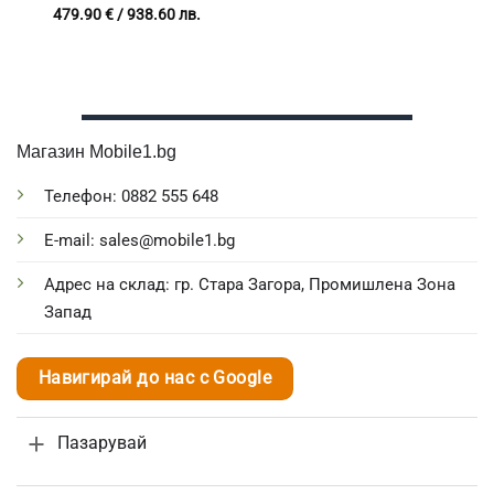
петна в Автомивки,
479.90
€
/ 938.60 лв.
Детайлинг, Прозорци,
Соларни панели
Магазин Mobile1.bg
Телефон: 0882 555 648
E-mail: sales@mobile1.bg
Адрес на склад: гр. Стара Загора, Промишлена Зона
Запад
Навигирай до нас с Google
Пазарувай