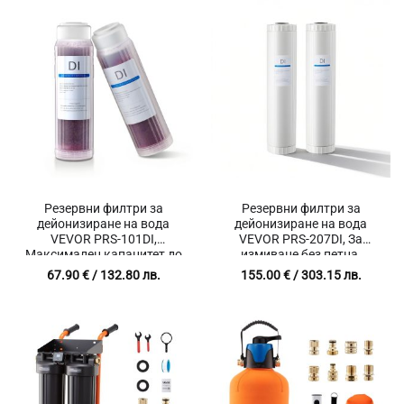
Резервни филтри за
Резервни филтри за
дейонизиране на вода
дейонизиране на вода
VEVOR PRS-101DI,
VEVOR PRS-207DI, За
Максимален капацитет до
измиване без петна,
189 литра при 200 ppm,
Съвместими със системи
67.90
€
/ 132.80 лв.
155.00
€
/ 303.15 лв.
Съвместимост с PRS-
VEVOR PRS-207SLXC, PRS-
101XC
TCXC, PRS-TCXC-PT и PRS-
207XCGB