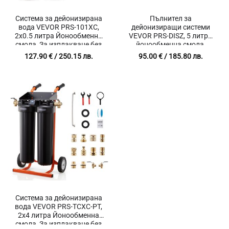
Система за дейонизирана
Пълнител за
вода VEVOR PRS-101XC,
дейонизиращи системи
2х0.5 литра Йонообменна
VEVOR PRS-DISZ, 5 литра
смола, За изплакване без
йонообменна смола,
петна в Автомивки,
Съвместимост с PRS-
127.90
€
/ 250.15 лв.
95.00
€
/ 185.80 лв.
Детайлинг, Прозорци,
XCG713, PRS-XCG917
Соларни панели
Система за дейонизирана
вода VEVOR PRS-TCXC-PT,
2х4 литра Йонообменна
смола, За изплакване без