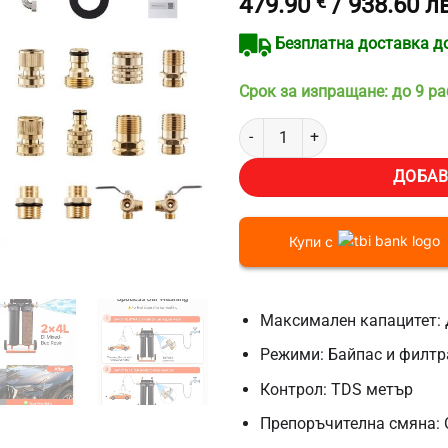
479.90
€
/ 938.60 лв
Безплатна доставка до 
Срок за изпращане: до 9 р
количество за Система за дейо
ДОБАВ
Купи с
Максимален капацитет: 
Режими: Байпас и филтр
Контрол: TDS метър
Препоръчителна смяна: 