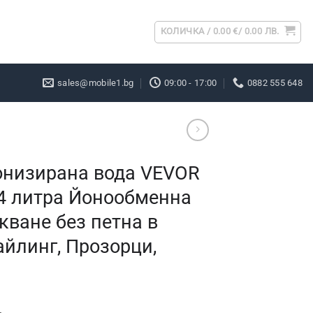
КОЛИЧКА /
0.00
€
/ 0.00 ЛВ.
sales@mobile1.bg
09:00 - 17:00
0882 555 648
онизирана вода VEVOR
х4 литра Йонообменна
кване без петна в
айлинг, Прозорци,
и