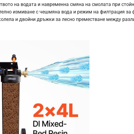
твото на водата и навременна смяна на смолата при стойн
телно измиване с чешмяна вода и режим на филтрация за 
олела и двойни дръжки за лесно преместване между разл