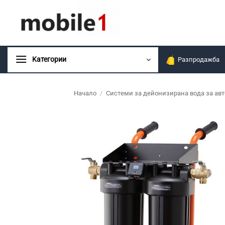
Skip
to
content
Kатегории
Разпродажба
Начало
/
Системи за дейонизирана вода за ав