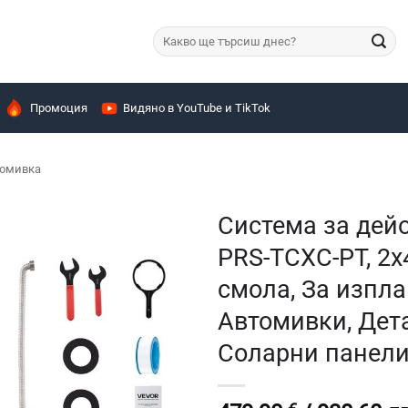
Търсене
за:
Промоция
Видяно в YouTube и TikTok
томивка
Система за дей
PRS-TCXC-PT, 2
смола, За изпла
Автомивки, Дет
Соларни панел