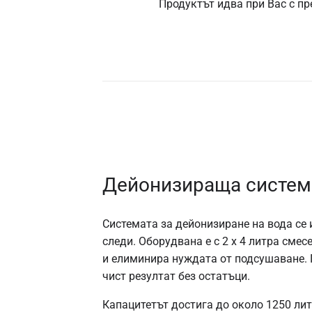
Продуктът идва при Вас с пр
Дейонизираща система
Системата за дейонизиране на вода се 
следи. Оборудвана е с 2 x 4 литра сме
и елиминира нуждата от подсушаване. П
чист резултат без остатъци.
Капацитетът достига до около 1250 лит