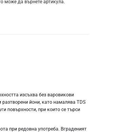
то може да върнете артикула.
рхността изсъхва без варовикови
 и разтворени йони, като намалява TDS
ги повърхности, при които се търси
бота при редовна употреба. Вграденият