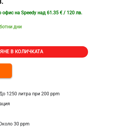
.
офис на Speedy над 61.35 € / 120 лв.
аботни дни
низирана вода VEVOR PRS-TCXC-PT, 2х4 литра Йонообменна смола, З
ЯНЕ В КОЛИЧКАТА
До 1250 литра при 200 ppm
ация
Около 30 ppm