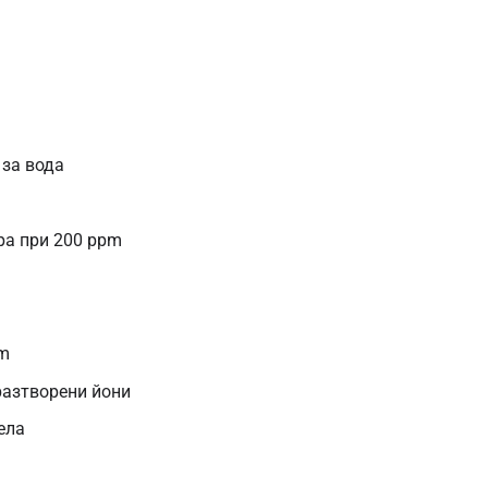
 за вода
ра при 200 ppm
pm
разтворени йони
ела