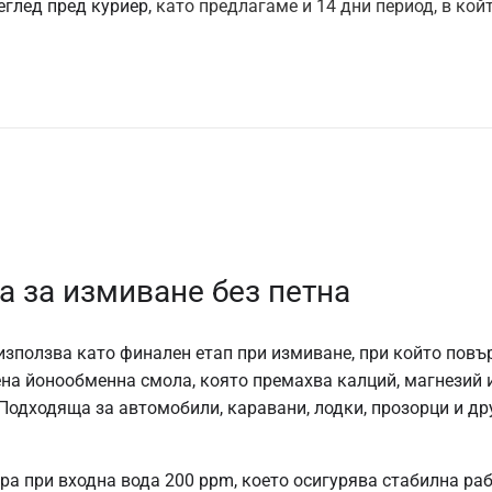
еглед пред куриер,
като предлагаме и 14 дни период, в кой
 за измиване без петна
използва като финален етап при измиване, при който повъ
сена йонообменна смола, която премахва калций, магнезий
одходяща за автомобили, каравани, лодки, прозорци и дру
ра при входна вода 200 ppm, което осигурява стабилна ра