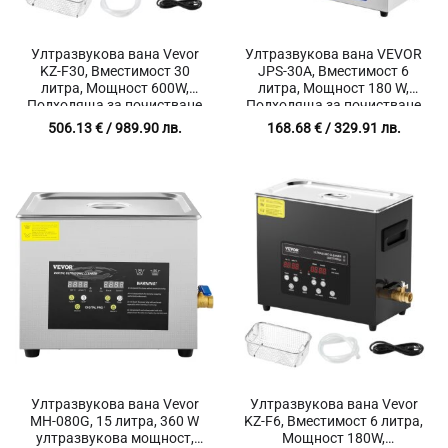
Ултразвукова вана Vevor
Ултразвукова вана VEVOR
KZ-F30, Вместимост 30
JPS-30A, Вместимост 6
литра, Мощност 600W,
литра, Мощност 180 W,
Подходяща за почистване
Подходяща за почистване
на бижута, дюзи, различни
на бижута, дюзи, различни
506.13
€
/ 989.90 лв.
168.68
€
/ 329.91 лв.
метали
метали
Ултразвукова вана Vevor
Ултразвукова вана Vevor
MH-080G, 15 литра, 360 W
KZ-F6, Вместимост 6 литра,
ултразвукова мощност,
Мощност 180W,