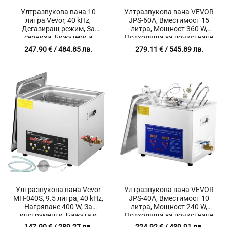
Ултразвукова вана 10
Ултразвукова вана VEVOR
литра Vevor, 40 kHz,
JPS-60A, Вместимост 15
Дегазиращ режим, За
литра, Мощност 360 W,
сервизи, Бижутери и
Подходяща за почистване
Часовникари
на бижута, дюзи, различни
247.90
€
/ 484.85 лв.
279.11
€
/ 545.89 лв.
метали
Ултразвукова вана Vevor
Ултразвукова вана VEVOR
MH-040S, 9.5 литра, 40 kHz,
JPS-40A, Вместимост 10
Нагряване 400 W, За
литра, Мощност 240 W,
инструменти, Бижута и
Подходяща за почистване
Лабораторно оборудване
на бижута, дюзи, различни
147.90
€
/ 289.27 лв.
224.92
€
/ 439.91 лв.