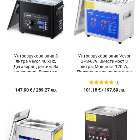
Ултразвукова вана 3
Ултразвукова вана Vevor
литра Vevor, 40 kHz,
JPS-679, Вместимост 3
Дегазиращ режим, За
литра, Мощност 120 W,
часовници, Бижута и
Подходяща за почистване
Лабораторни инструменти
на бижута, дюзи, различни
метали
(8)
Оценено с
147.90
€
/ 289.27 лв.
101.18
€
/ 197.89 лв.
5
от 5