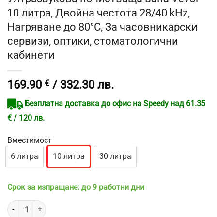
10 литра, Двойна честота 28/40 kHz,
Нагряване до 80°C, За часовникарски
сервизи, оптики, стоматологични
кабинети
169.90
€
/ 332.30 лв.
Безплатна доставка до офис на Speedy над 61.35
€ / 120 лв.
Вместимост
6 литра
10 литра
30 литра
Срок за изпращане: до 9 работни дни
количество за Ултразвукова почистваща вана Vevor 10 литра, Дв