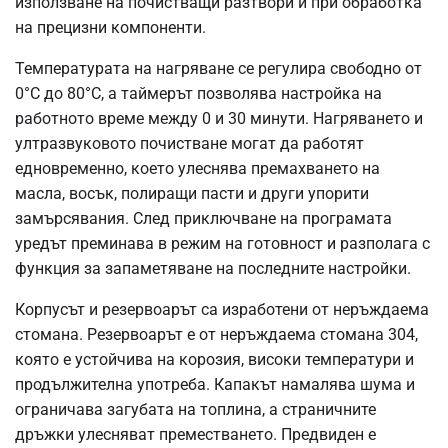
използване на почистващи разтвори и при обработка
на прецизни компоненти.
Температурата на нагряване се регулира свободно от
0°C до 80°C, а таймерът позволява настройка на
работното време между 0 и 30 минути. Нагряването и
ултразвуковото почистване могат да работят
едновременно, което улеснява премахването на
масла, восък, полиращи пасти и други упорити
замърсявания. След приключване на програмата
уредът преминава в режим на готовност и разполага с
функция за запаметяване на последните настройки.
Корпусът и резервоарът са изработени от неръждаема
стомана. Резервоарът е от неръждаема стомана 304,
която е устойчива на корозия, високи температури и
продължителна употреба. Капакът намалява шума и
ограничава загубата на топлина, а страничните
дръжки улесняват преместването. Предвиден е