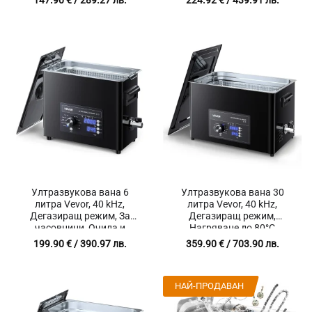
метали
Ултразвукова вана 6
Ултразвукова вана 30
литра Vevor, 40 kHz,
литра Vevor, 40 kHz,
Дегазиращ режим, За
Дегазиращ режим,
часовници, Очила и
Нагряване до 80°C
Лабораторни инструменти
199.90
€
/ 390.97 лв.
359.90
€
/ 703.90 лв.
НАЙ-ПРОДАВАН