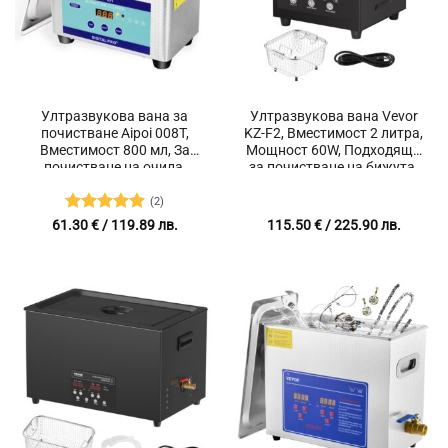
Ултразвукова вана за
Ултразвукова вана Vevor
почистване Aipoi 008T,
KZ-F2, Вместимост 2 литра,
Вместимост 800 мл, За
Мощност 60W, Подходяща
почистване на очила,
за почистване на бижута,
Бижута, Метали
дюзи, различни метали
(2)
Оценено с
61.30
€
/ 119.89 лв.
115.50
€
/ 225.90 лв.
5
от 5