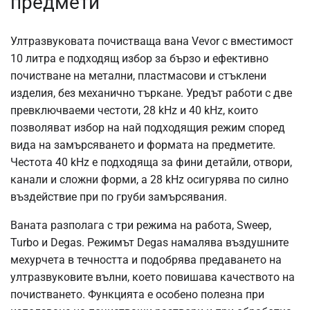
предмети
Ултразвуковата почистваща вана Vevor с вместимост
10 литра е подходящ избор за бързо и ефективно
почистване на метални, пластмасови и стъклени
изделия, без механично търкане. Уредът работи с две
превключваеми честоти, 28 kHz и 40 kHz, които
позволяват избор на най подходящия режим според
вида на замърсяването и формата на предметите.
Честота 40 kHz е подходяща за фини детайли, отвори,
канали и сложни форми, а 28 kHz осигурява по силно
въздействие при по груби замърсявания.
Ваната разполага с три режима на работа, Sweep,
Turbo и Degas. Режимът Degas намалява въздушните
мехурчета в течността и подобрява предаването на
ултразвуковите вълни, което повишава качеството на
почистването. Функцията е особено полезна при