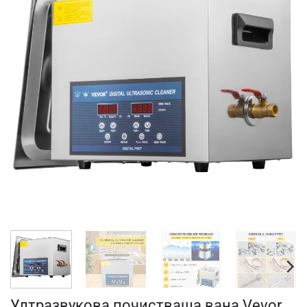
Ултразвукова почистваща вана Vevor