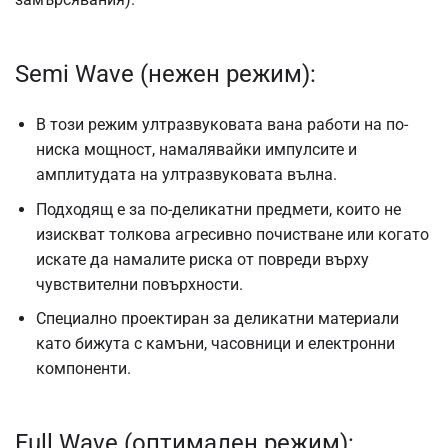
Semi Wave (нежен режим):
В този режим ултразвуковата вана работи на по-
ниска мощност, намалявайки импулсите и
амплитудата на ултразвуковата вълна.
Подходящ е за по-деликатни предмети, които не
изискват толкова агресивно почистване или когато
искате да намалите риска от повреди върху
чувствителни повърхности.
Специално проектиран за деликатни материали
като бижута с камъни, часовници и електронни
компоненти.
Full Wave (оптимален режим):