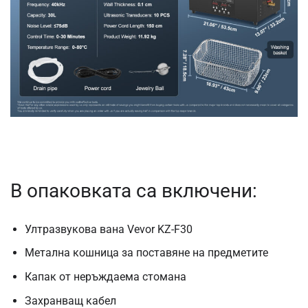
В опаковката са включени:
Ултразвукова вана Vevor KZ-F30
Метална кошница за поставяне на предметите
Капак от неръждаема стомана
Захранващ кабел