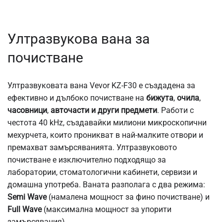
Ултразвукова вана за
почистване
Ултразвуковата вана Vevor KZ-F30 е създадена за
ефективно и дълбоко почистване на
бижута
,
очила
,
часовници
,
авточасти и други предмети
. Работи с
честота 40 kHz, създавайки милиони микроскопични
мехурчета, които проникват в най-малките отвори и
премахват замърсяванията. Ултразвуковото
почистване е изключително подходящо за
лаборатории, стоматологични кабинети, сервизи и
домашна употреба. Ваната разполага с два режима:
Semi Wave
(намалена мощност за фино почистване) и
Full Wave
(максимална мощност за упорити
замърсявания).