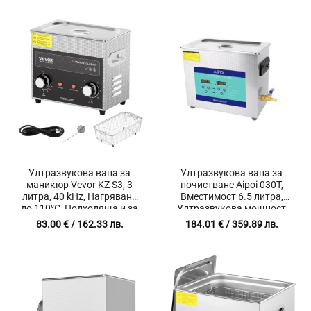
Ултразвукова вана за
Ултразвукова вана за
маникюр Vevor KZ S3, 3
почистване Aipoi 030T,
литра, 40 kHz, Нагряване
Вместимост 6.5 литра,
до 110°C, Подходяща и за
Ултразвукова мощност
бижута, инструменти и
180W
83.00
€
/ 162.33 лв.
184.01
€
/ 359.89 лв.
метални части