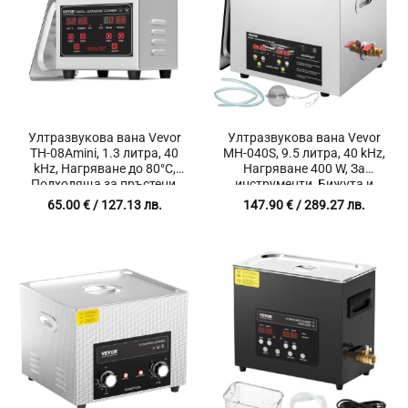
Ултразвукова вана Vevor
Ултразвукова вана Vevor
TH-08Amini, 1.3 литра, 40
MH-040S, 9.5 литра, 40 kHz,
kHz, Нагряване до 80°C,
Нагряване 400 W, За
Подходяща за пръстени,
инструменти, Бижута и
гривни и други бижута
Лабораторно оборудване
65.00
€
/ 127.13 лв.
147.90
€
/ 289.27 лв.