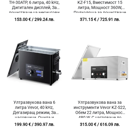
TH-30ATP, 6 литра, 40 kHz,
KZ-F15, Вместимост 15
Дигитален дисплей, За
литра, Мощност 360W,
почистване на месингови
Подходяща за почистване
части, гилзи и метални
на бижута, дюзи, различни
153.00
€
/ 299.24 лв.
371.15
€
/ 725.91 лв.
детайли
метали
Ултразвукова вана 6
Ултразвукова вана за
литра Vevor, 40 kHz,
инструменти Vevor KZ-S22,
Дегазиращ режим, За
Обем 22 литра, Мощност
часовници, Очила и
480 W, С нагряване до
Лабораторни инструменти
110°C
199.90
€
/ 390.97 лв.
315.00
€
/ 616.09 лв.