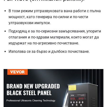
В този режим ултразвуковата вана работи с пълна
мощност, като генерира по-силни и по-чести
ултразвукови импулси.
Подходящ е за по-сериозни замърсявания, упорити
отлагания и по-здрави материали, които могат да
издържат на по-агресивно почистване.
Използва се за бързо и дълбоко почистване.