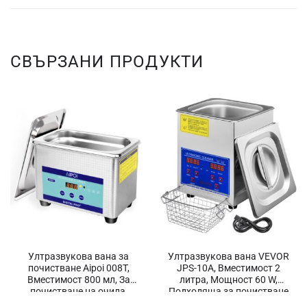
СВЪРЗАНИ ПРОДУКТИ
Ултразвукова вана за
Ултразвукова вана VEVOR
почистване Aipoi 008T,
JPS-10A, Вместимост 2
Вместимост 800 мл, За
литра, Мощност 60 W,
почистване на очила,
Подходяща за почистване
Бижута, Метали
на бижута, дюзи, различни