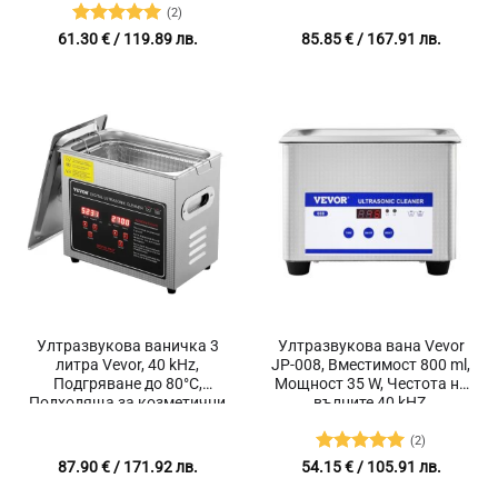
метали
(2)
Оценено с
61.30
€
/ 119.89 лв.
85.85
€
/ 167.91 лв.
5
от 5
Ултразвукова ваничка 3
Ултразвукова вана Vevor
литра Vevor, 40 kHz,
JP-008, Вместимост 800 ml,
Подгряване до 80°C,
Мощност 35 W, Честота на
Подходяща за козметични
вълните 40 kHZ,
студиа, маникюр, педикюр
Подходяща за почистване
и фризьорски салони
на бижута, дюзи, очила,
(2)
часовници, части,
Оценено с
87.90
€
/ 171.92 лв.
54.15
€
/ 105.91 лв.
различни метали
5
от 5