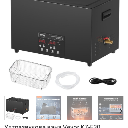
Ултразвукова вана Vevor KZ-F30,