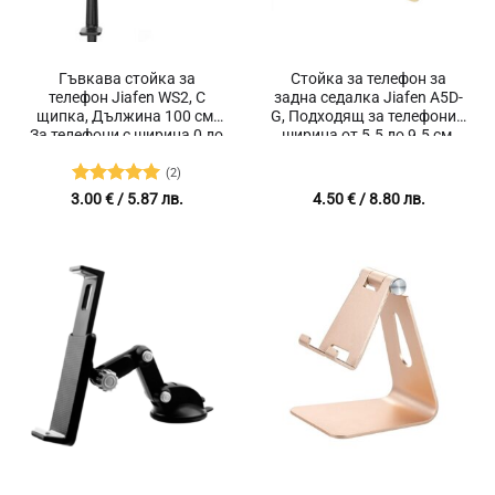
Гъвкава стойка за
Стойка за телефон за
телефон Jiafen WS2, С
задна седалка Jiafen A5D-
щипка, Дължина 100 см,
G, Подходящ за телефони с
За телефони с ширина 0 до
ширина от 5.5 до 9.5 см,
13 см, Алуминиева сплав с
Заключване,
магнезий
Товароносимост 7 кг.
(2)
Оценено с
3.00
€
/ 5.87 лв.
4.50
€
/ 8.80 лв.
5
от 5