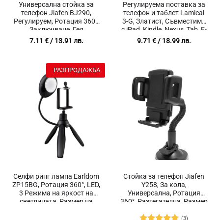
Универсална стойка за
Регулируема поставка за
телефон Jiafen BJ290,
телефон и таблет Lamical
Регулируем, Ротация 360°,
3-G, Златист, Съвместима
Заключване, Гел
с iPad, Kindle, Nexus, Tab, E-
подложка, Размер на
Reader, Xiaomi, Samsung (4-
7.11
€
/ 13.91 лв.
9.71
€
/ 18.99 лв.
държач за телефон от 12
10″), Настолна
до 18.5 см, Черен, Тегло
230гр.
РАЗПРОДАЖБА
Селфи ринг лампа Earldom
Стойка за телефон Jiafen
ZP15BG, Ротация 360°, LED,
Y258, За кола,
3 Режима на яркост на
Универсална, Ротация
светлината, Размер на
360°, Разтегателна, Размер
стойка 15.3 х 8.5 х 8.5 см,
на държач за телефон 9.5 х
Черен
6 х 4.3 см, Черен, Тегло 145
(3)