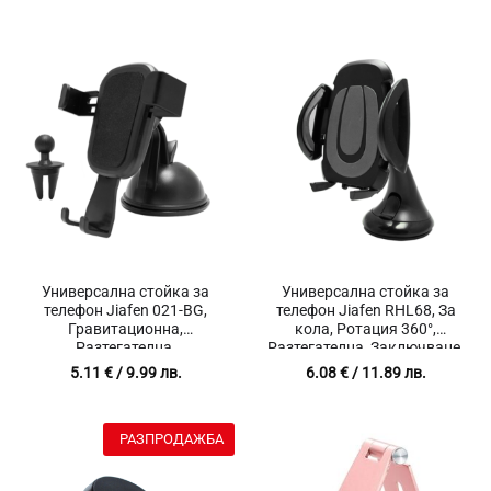
Универсална стойка за
Универсална стойка за
телефон Jiafen 021-BG,
телефон Jiafen RHL68, За
Гравитационна,
кола, Ротация 360°,
Разтегателна,
Разтегателна, Заключване,
Регулируема, Подходяща
Миеща гел подложка,
5.11
€
/ 9.99 лв.
6.08
€
/ 11.89 лв.
за кола, Ротация 360°,
Подходяща за телефони с
Черен, Тегло 50гр.
ширина от 5 до 10 см,
Черен/Сив, Тегло 190 гр.
РАЗПРОДАЖБА