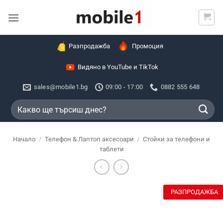
Skip
to
content
Разпродажба
Промоция
Видяно в YouTube и TikTok
sales@mobile1.bg
09:00 - 17:00
0882 555 648
Търсене
за:
Начало
/
Телефон & Лаптоп аксесоари
/
Стойки за телефони и
таблети
РАЗПРОДАЖБА