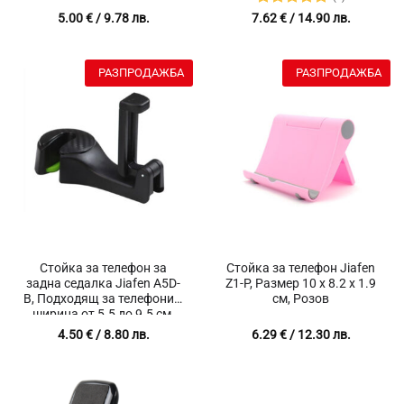
гр.
Оценено с
5.00
€
/ 9.78 лв.
7.62
€
/ 14.90 лв.
5
от 5
РАЗПРОДАЖБА
РАЗПРОДАЖБА
Стойка за телефон за
Стойка за телефон Jiafen
задна седалка Jiafen A5D-
Z1-P, Размер 10 х 8.2 х 1.9
B, Подходящ за телефони с
см, Розов
ширина от 5.5 до 9.5 см,
Заключване,
4.50
€
/ 8.80 лв.
6.29
€
/ 12.30 лв.
Товароносимост 7 кг.