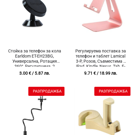
Стойка за телефон за кола
Регулируема поставка за
Earldom ET-EH23BG,
телефон и таблет Lamical
Универсална, Ротация
3-P, Розов, Съвместима с
360°, Регулируема, 2
iPad, Kindle, Nexus, Tab, E-
магнита за телефон
Reader, Xiaomi, Samsung (4-
3.00
€
/ 5.87 лв.
9.71
€
/ 18.99 лв.
10″), Настолна
РАЗПРОДАЖБА
РАЗПРОДАЖБА