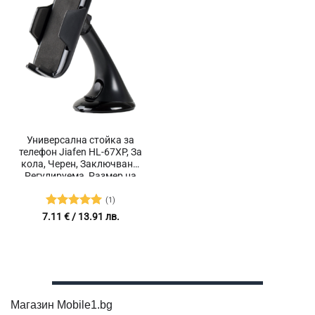
Универсална стойка за
телефон Jiafen HL-67XP, За
кола, Черен, Заключване,
Регулируема, Размер на
държач за телефон 13 х 7
см, Тегло 145 гр.
(1)
Оценено с
7.11
€
/ 13.91 лв.
5
от 5
Магазин Mobile1.bg