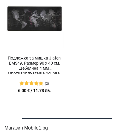
Подложка за мишка Jiafen
EMS49, Размер 90 x 40 см,
Дебелина 4 мм,
Противоплъзгаща основа,
Влагоустойчива,
Антибактериална, Карта
(2)
на света
Оценено с
6.00
€
/ 11.73 лв.
5
от 5
Магазин Mobile1.bg