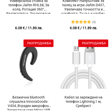
Универсална стойка за
Комплект Напръстник за
телефон Jiafen RHL68, За
палец за игри Jiafen D437,
кола, Ротация 360°,
Увеличава точността и
Разтегателна, Заключване,
комфорта, Тънък и удобен,
Миеща гел подложка,
2 броя, Черен/Зелен
Подходяща за телефони с
(5)
ширина от 5 до 10 см,
Оценено с
6.08
€
/ 11.89 лв.
6.08
€
/ 11.89 лв.
Черен/Сив, Тегло 190 гр.
5
от 5
РАЗПРОДАЖБА
РАЗПРОДАЖБА
Безжична bluetooth
Кабел за зареждане на
слушалка InnovaGoods-
телефон Lightning,1 м,
V434, Вграден микрофон,
Сребрист
Зареждане чрез Micro USB