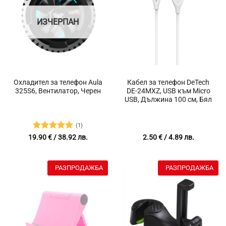
ИЗЧЕРПАН
Охладител за телефон Aula
Кабел за телефон DeTech
325S6, Вентилатор, Черен
DE-24MXZ, USB към Micro
USB, Дължина 100 см, Бял
(1)
Оценено с
19.90
€
/ 38.92 лв.
2.50
€
/ 4.89 лв.
5
от 5
РАЗПРОДАЖБА
РАЗПРОДАЖБА