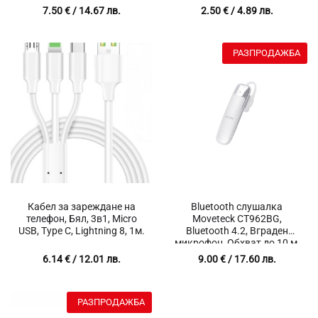
кабел, Обхват до 10м,
7.50
€
/ 14.67 лв.
2.50
€
/ 4.89 лв.
Време на
възпроизвеждане до 4
часа, Мощност 3 W,
РАЗПРОДАЖБА
Bluetooth 4.1, Регулиране
на звука, Батерия 75 mAh,
Черен
Кабел за зареждане на
Bluetooth слушалка
телефон, Бял, 3в1, Micro
Moveteck CT962BG,
USB, Type C, Lightning 8, 1м.
Bluetooth 4.2, Вграден
микрофон, Обхват до 10 м,
Време за разговори 3 часа,
6.14
€
/ 12.01 лв.
9.00
€
/ 17.60 лв.
Бутони за управление
силата на звука, HSP, HFP,
A2DP, AVRCR, Бял
РАЗПРОДАЖБА