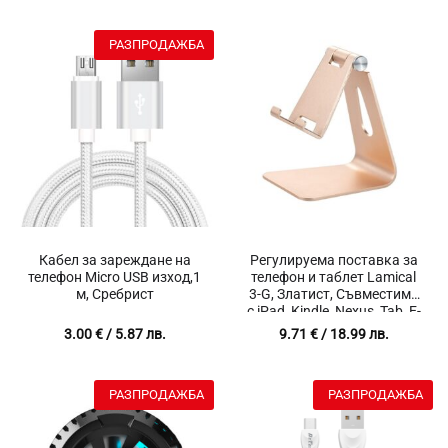
РАЗПРОДАЖБА
Кабел за зареждане на
Регулируема поставка за
телефон Micro USB изход,1
телефон и таблет Lamical
м, Сребрист
3-G, Златист, Съвместима
с iPad, Kindle, Nexus, Tab, E-
Reader, Xiaomi, Samsung (4-
3.00
€
/ 5.87 лв.
9.71
€
/ 18.99 лв.
10″), Настолна
РАЗПРОДАЖБА
РАЗПРОДАЖБА