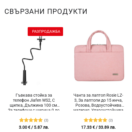
СВЪРЗАНИ ПРОДУКТИ
РАЗПРОДАЖБА
Гъвкава стойка за
Чанта за лаптоп Rosie LZ-
телефон Jiafen WS2, С
3, За лаптопи до 15 инча,
щипка, Дължина 100 см,
Розова, Водоустойчива
За телефони с ширина 0 до
материя, Удароустойчива
13 см, Алуминиева сплав с
защита
магнезий
(2)
(2)
Оценено с
Оценено с
3.00
€
/ 5.87 лв.
17.33
€
/ 33.89 лв.
5
от 5
5
от 5