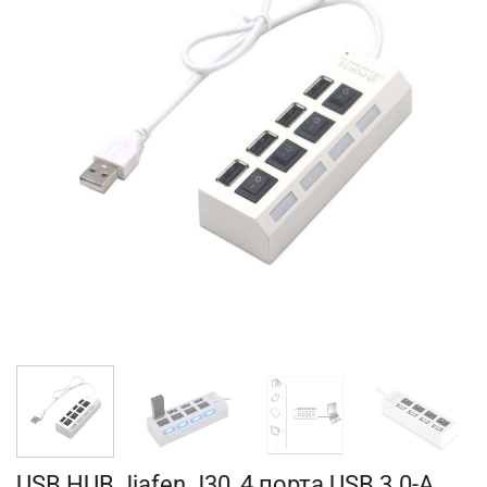
USB HUB Jiafen J30, 4 порта USB 3.0-A,