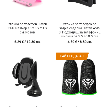
Стойка за телефон Jiafen
Стойка за телефон за
Z1-P, Размер 10 х 8.2 х 1.9
задна седалка Jiafen A5D-
см, Розов
B, Подходящ за телефони с
ширина от 5.5 до 9.5 см,
Заключване,
6.29
€
/ 12.30 лв.
4.50
€
/ 8.80 лв.
Товароносимост 7 кг.
НАЙ-ПРОДАВАН