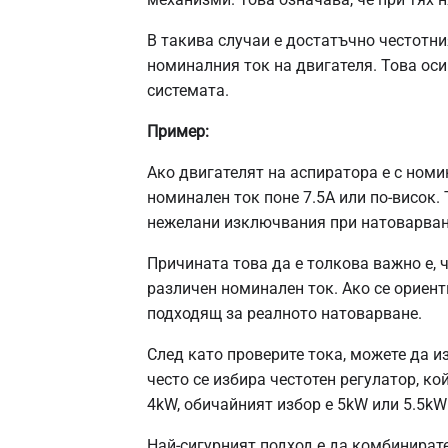
В такива случаи е достатъчно честотни
номиналния ток на двигателя. Това ос
системата.
Пример:
Ако двигателят на аспиратора е с номин
номинален ток поне 7.5A или по-висок.
нежелани изключвания при натоварван
Причината това да е толкова важно е, 
различен номинален ток. Ако се ориенти
подходящ за реалното натоварване.
След като проверите тока, можете да и
често се избира честотен регулатор, ко
4kW, обичайният избор е 5kW или 5.5kW
Най-сигурният подход е да комбинирате