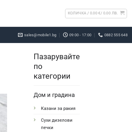
КОЛИЧКА /
0.00
€
/ 0.00 ЛВ.
sales@mobile1.bg
09:00 - 17:00
0882 555 648
Пазарувайте
по
категории
Дом и градина
Казани за ракия
Сухи дизелови
печки