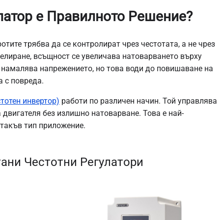
латор е Правилното Решение?
отите трябва да се контролират чрез честотата, а не чрез
селиране, всъщност се увеличава натоварването върху
е намалява напрежението, но това води до повишаване на
а с повреда.
тотен инвертор)
работи по различен начин. Той управлява
а двигателя без излишно натоварване. Това е най-
такъв тип приложение.
ани Честотни Регулатори