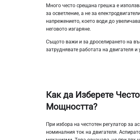
Много често срещана грешка е използва
за осветление, а не за електродвигател
напрежението, което води до увеличава
неговото изгаряне.
Същото важи и за дроселирането на въз
затруднявате работата на двигателя и
Как да Изберете Често
Мощността?
При избора на честотен регулатор за а
номиналния ток на двигателя. Аспирато
механизми. Това означава, че при тях 