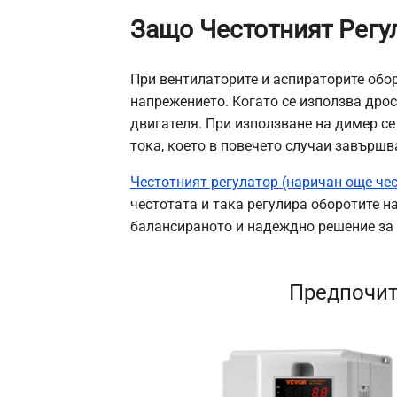
Защо Честотният Регу
При вентилаторите и аспираторите обор
напрежението. Когато се използва дро
двигателя. При използване на димер с
тока, което в повечето случаи завършв
Честотният регулатор (наричан още чес
честотата и така регулира оборотите н
балансираното и надеждно решение за 
Предпочит