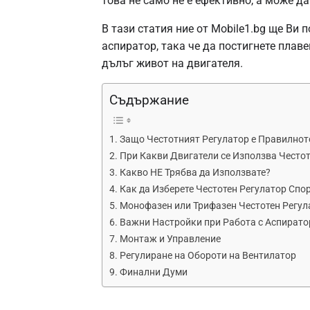
това не само не е ефективно, а може д
В тази статия ние от Mobile1.bg ще Ви 
аспиратор, така че да постигнете плаве
дълъг живот на двигателя.
Съдържание
Защо Честотният Регулатор е Правилнот
При Какви Двигатели се Използва Често
Какво НЕ Трябва да Използвате?
Как да Изберете Честотен Регулатор Спо
Монофазен или Трифазен Честотен Регул
Важни Настройки при Работа с Аспирато
Монтаж и Управление
Регулиране на Обороти на Вентилатор
Финални Думи