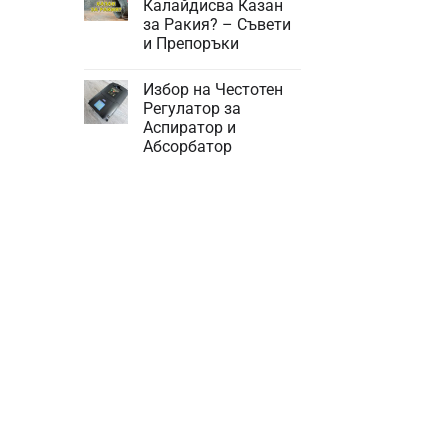
Калайдисва Казан
те
за Ракия? – Съвети
Най-
чести
и Препоръки
Проблеми
При
Няма
Компресорните
коментари
Избор на Честотен
за
Хладилници
Трябва
за
Регулатор за
ли
Кола
Аспиратор и
да
се
Абсорбатор
Калайдисва
Казан
Няма
за
коментари
за
Ракия?
Избор
–
на
Съвети
Честотен
и
Регулатор
Препоръки
за
Аспиратор
и
Абсорбатор