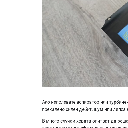
Ако използвате аспиратор или турбинен
прекалено силен дебит, шум или липса 
В много случаи хората опитват да реша