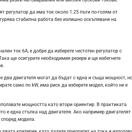
ят регулатор да има ток около 1.25 пъти по-голям от
игурява стабилна работа без излишно оскъпяване на
ален ток 6A, е добре да изберете честотен регулатор с
 Така ще осигурите необходимия резерв и ще избегнете
е.
че два двигателя могат да бъдат с една и съща мощност, но
рате само по kW, има риск да изберете модел, който не е
зползвате мощността като втори ориентир. В практиката
йто е една стъпка над двигателя. Ако например двигателят
 според модела.
 двата критерия, като дадете приоритет на тока и използв