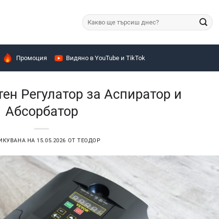
Търсене
за:
Промоция
Видяно в YouTube и TikTok
тен Регулатор за Аспиратор и
Абсорбатор
ИКУВАНА НА
15.05.2026
ОТ
ТЕОДОР