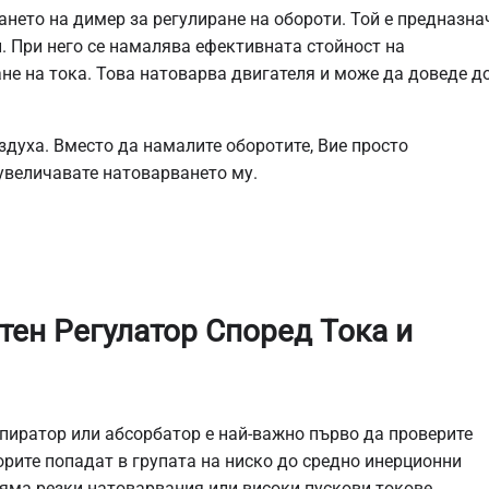
нето на димер за регулиране на обороти. Той е предназна
и. При него се намалява ефективната стойност на
не на тока. Това натоварва двигателя и може да доведе д
духа. Вместо да намалите оборотите, Вие просто
 увеличавате натоварването му.
тен Регулатор Според Тока и
спиратор или абсорбатор е най-важно първо да проверите
рите попадат в групата на ниско до средно инерционни
няма резки натоварвания или високи пускови токове.