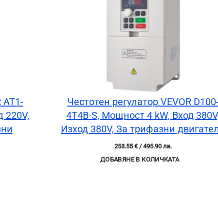
 AT1-
Честотен регулатор VEVOR D100
д 220V,
4T4B-S, Мощност 4 kW, Вход 380V
зни
Изход 380V, За трифазни двигате
253.55
€
/ 495.90 лв.
ДОБАВЯНЕ В КОЛИЧКАТА