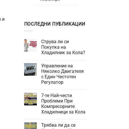
.
я и
ПОСЛЕДНИ ПУБЛИКАЦИИ
Струва ли си
Покупка на
Хладилник за Кола?
Няма
коментари
Управление на
за
Струва
Няколко Двигателя
ли
с Един Честотен
си
Покупка
Регулатор
на
Хладилник
Няма
за
коментари
7-те Най-чести
за
Кола?
Управление
Проблеми При
на
Компресорните
Няколко
Двигателя
Хладилници за Кола
с
Един
Няма
Честотен
коментари
Трябва ли да се
за
Регулатор
7-