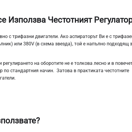
се Използва Честотният Регулато
вно с трифазни двигатели. Ако аспираторът Ви е с трифазе
лник) или 380V (в схема звезда), той е напълно подходящ 
регулирането на оборотите не е толкова лесно и в повече
ор по стандартния начин. Затова в практиката честотните
гатели.
зползвате?