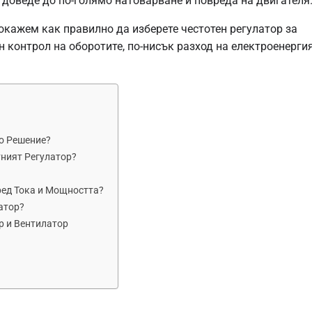
а доведе до по-голямо натоварване и повреда на двигателя
покажем как правилно да изберете честотен регулатор за
н контрол на оборотите, по-нисък разход на електроенерги
о Решение?
тният Регулатор?
ред Тока и Мощността?
атор?
р и Вентилатор