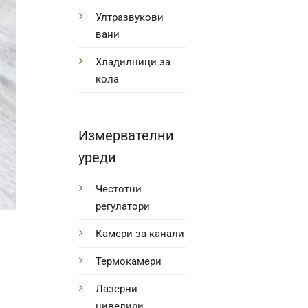
Ултразвукови
вани
Хладилници за
кола
Измервателни
уреди
Честотни
регулатори
Камери за канали
Термокамери
Лазерни
нивелири