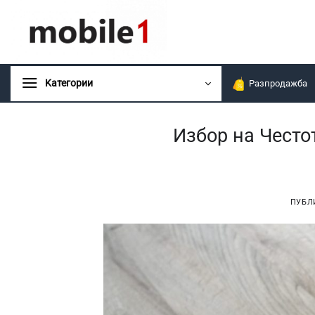
Skip
to
content
Kатегории
Разпродажба
Избор на Често
ПУБЛ