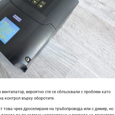
 вентилатор, вероятно сте се сблъсквали с проблем като
на контрол върху оборотите.
т това чрез дроселиране на тръбопровода или с димер, но