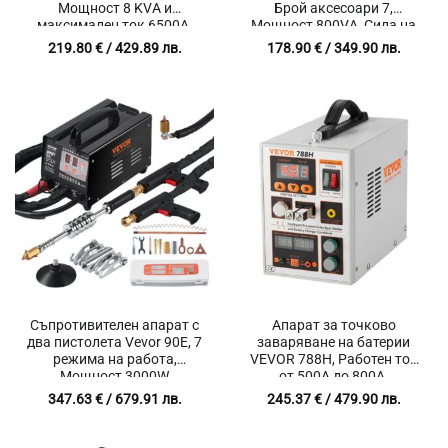
Мощност 8 KVA и
Брой аксесоари 7,
максимален ток 6500A,
Мощност 800VA, Сила на
Дебелина до 3 мм,
тока 1600A
219.80
€
/ 429.89 лв.
178.90
€
/ 349.90 лв.
Захранване 220V
Съпротивителен апарат с
Апарат за точково
два пистолета Vevor 90E, 7
заваряване на батерии
режима на работа,
VEVOR 788H, Работен ток
Мощност 3000W
от 500A до 800A,
Максимална мощност
347.63
€
/ 679.91 лв.
245.37
€
/ 479.90 лв.
2.8KW, Дебелина на
заваряване до 0.15 мм