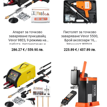
Апарат за точково
Пистолет за точково
заваряване пункшвайц
заваряване Vevor 5500,
Vevor 98ES, 9 режима на
Брой аксесоари 16,
работа, Автоматичен и
Мощност 800VA,
ръчен режим на
Максимален ток 1600A
286.27
€
/ 559.90 лв.
223.89
€
/ 437.89 лв.
заваряване