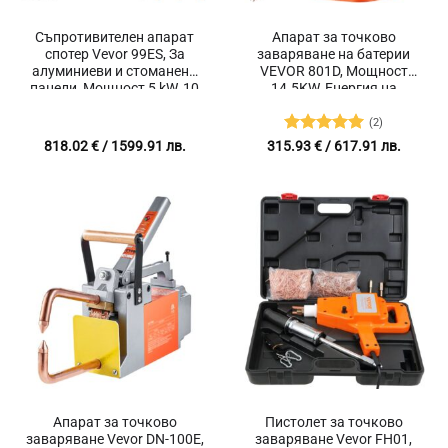
Съпротивителен апарат
Апарат за точково
спотер Vevor 99ES, За
заваряване на батерии
алуминиеви и стоманени
VEVOR 801D, Мощност
панели, Мощност 5 kW, 10
14.5KW, Енергия на
режима
заваряване 290J,
Регулируем ток 500-2500A
(2)
Оценено с
818.02
€
/ 1599.91 лв.
315.93
€
/ 617.91 лв.
5
от 5
Апарат за точково
Пистолет за точково
заваряване Vevor DN-100E,
заваряване Vevor FH01,