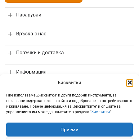
Пазарувай
Връзка с нас
Поръчки и доставка
Информация
Бисквитки
Ние използваме „бисквитки“ и други подобни инструменти, за
показване съдържанието на сайта и подобряване на потребителското
изживяване. Повече информация за „бисквитките“ и опциите за
Всички цени са с включено 20% ДДС
управлението им може да намерите в раздела "
бисквитки
"
Приеми