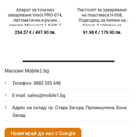
Апарат за точково
Пистолет за заваряване
заваряване Vevor PRO-074,
на пластмаса H-008,
Автоматичен и ръчен
Подходящ за лепене на
режим, Мощност 1.8 kW, 7
брони, 3 степени на
типа на заваряване
нагряване, 220V
254.57
€
/ 497.90 лв.
91.98
€
/ 179.90 лв.
Магазин Mobile1.bg
Телефон: 0882 555 648
E-mail: sales@mobile1.bg
Адрес на склад: гр. Стара Загора, Промишлена Зона
Запад
Навигирай до нас с Google