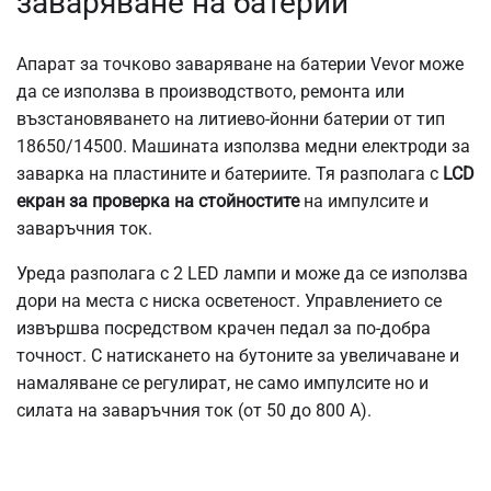
заваряване на батерии
Апарат за точково заваряване на батерии Vevor може
да се използва в производството, ремонта или
възстановяването на литиево-йонни батерии от тип
18650/14500. Машината използва медни електроди за
заварка на пластините и батериите. Тя разполага с
LCD
екран за проверка на стойностите
на импулсите и
заваръчния ток.
Уреда разполага с 2 LED лампи и може да се използва
дори на места с ниска осветеност. Управлението се
извършва посредством крачен педал за по-добра
точност. С натискането на бутоните за увеличаване и
намаляване се регулират, не само импулсите но и
силата на заваръчния ток (от 50 до 800 A).