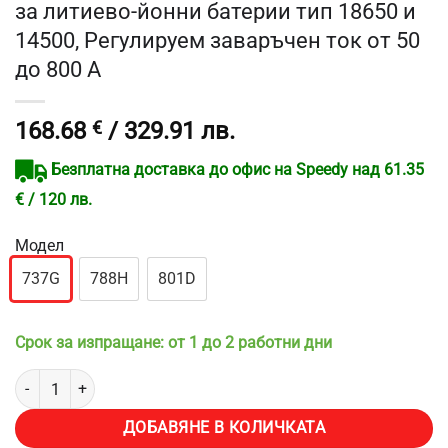
за литиево-йонни батерии тип 18650 и
14500, Регулируем заваръчен ток от 50
до 800 A
168.68
€
/ 329.91 лв.
Безплатна доставка до офис на Speedy над 61.35
€ / 120 лв.
Модел
737G
788H
801D
Срок за изпращане: от 1 до 2 работни дни
количество за Апарат за точково заваряване на батерии Vevor Su
ДОБАВЯНЕ В КОЛИЧКАТА