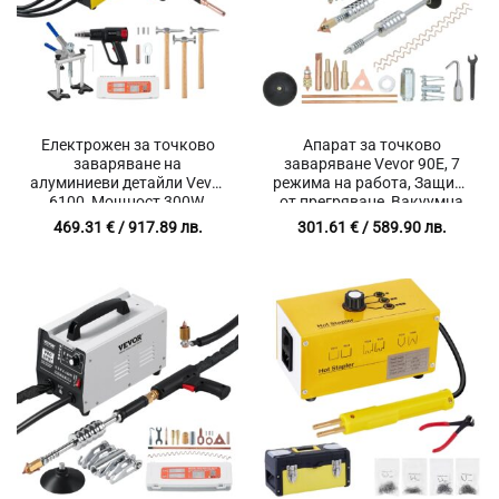
Електрожен за точково
Апарат за точково
заваряване на
заваряване Vevor 90E, 7
алуминиеви детайли Vevor
режима на работа, Защита
6100, Мощност 300W,
от прегряване, Вакуумна
Автоматичен и ръчен
сила 180 кг
469.31
€
/ 917.89 лв.
301.61
€
/ 589.90 лв.
режим