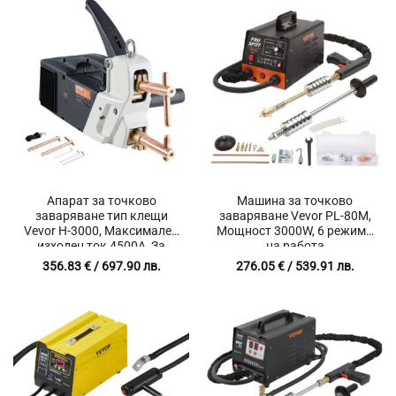
Апарат за точково
Машина за точково
заваряване тип клещи
заваряване Vevor PL-80M,
Vevor H-3000, Максимален
Мощност 3000W, 6 режима
изходен ток 4500A, За
на работа
метални листове от
356.83
€
/ 697.90 лв.
276.05
€
/ 539.91 лв.
стомана и алуминий до 4
мм.