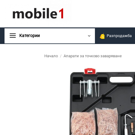
Skip
to
content
Kатегории
Разпродажба
Начало
/
Апарати за точково заваряване