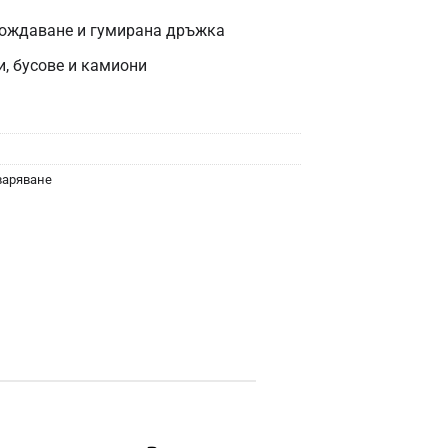
бождаване и гумирана дръжка
, бусове и камиони
варяване