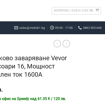
КОЛИЧКА /
0.00
€
/ 0.00 ЛВ.
sales@mobile1.bg
09:00 - 17:00
0882 555 648
ково заваряване Vevor
соари 16, Мощност
лен ток 1600A
.
офис на Speedy над 61.35 € / 120 лв.