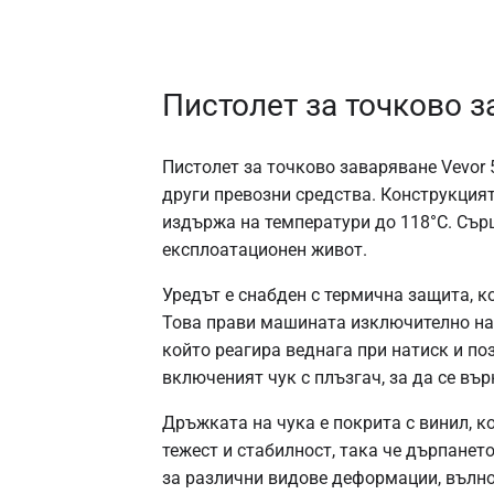
Пистолет за точково з
Пистолет за точково заваряване Vevor 
други превозни средства. Конструкцият
издържа на температури до 118°C. Сърц
експлоатационен живот.
Уредът е снабден с термична защита, к
Това прави машината изключително над
който реагира веднага при натиск и по
включеният чук с плъзгач, за да се въ
Дръжката на чука е покрита с винил, 
тежест и стабилност, така че дърпанет
за различни видове деформации, вълно