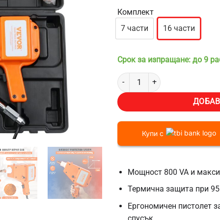
Комплект
7 части
16 части
Срок за изпращане: до 9 р
количество за Пистолет за точ
ДОБАВ
Купи с
Мощност 800 VA и макси
Термична защита при 95
Ергономичен пистолет з
спусък