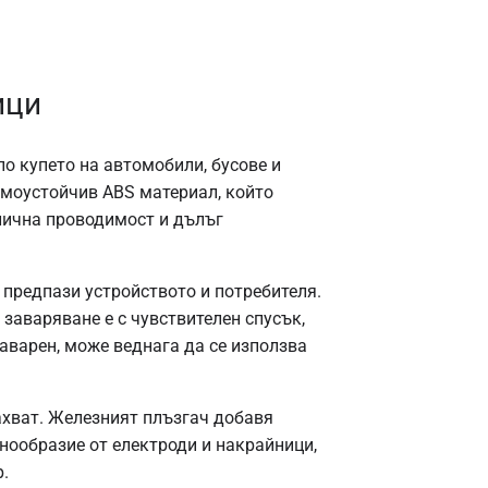
ици
о купето на автомобили, бусове и
ермоустойчив ABS материал, който
тлична проводимост и дълъг
а предпази устройството и потребителя.
заваряване е с чувствителен спусък,
заварен, може веднага да се използва
ахват. Железният плъзгач добавя
нообразие от електроди и накрайници,
.