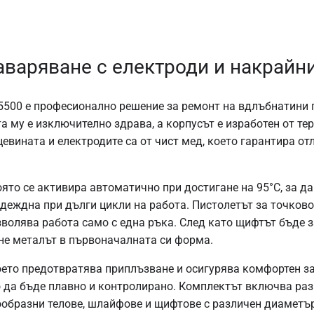
аваряване с електроди и накрайн
5500 е професионално решение за ремонт на вдлъбнатини п
а му е изключително здрава, а корпусът е изработен от т
евината и електродите са от чист мед, което гарантира о
оято се активира автоматично при достигане на 95°C, за д
еждна при дълги цикли на работа. Пистолетът за точково 
зволява работа само с една ръка. След като щифтът бъде 
рне металът в първоначалната си форма.
което предотвратява приплъзване и осигурява комфортен з
о да бъде плавно и контролирано. Комплектът включва раз
образни телове, шлайфове и щифтове с различен диаметър