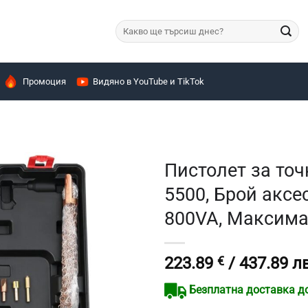
Търсене
за:
Промоция
Видяно в YouTube и TikTok
Пистолет за точ
5500, Брой аксе
800VA, Максима
223.89
€
/ 437.89 лв
Безплатна доставка до 