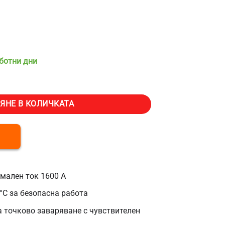
аботни дни
ково заваряване Vevor 5500, Брой аксесоари 16, Мощност 800VA, М
ЯНЕ В КОЛИЧКАТА
мален ток 1600 A
°C за безопасна работа
а точково заваряване с чувствителен