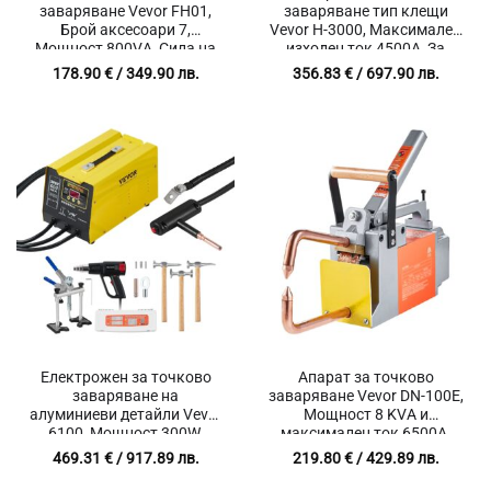
заваряване Vevor FH01,
заваряване тип клещи
Брой аксесоари 7,
Vevor H-3000, Максимален
Мощност 800VA, Сила на
изходен ток 4500A, За
тока 1600A
метални листове от
178.90
€
/ 349.90 лв.
356.83
€
/ 697.90 лв.
стомана и алуминий до 4
мм.
Електрожен за точково
Апарат за точково
заваряване на
заваряване Vevor DN-100E,
алуминиеви детайли Vevor
Мощност 8 KVA и
6100, Мощност 300W,
максимален ток 6500A,
Автоматичен и ръчен
Дебелина до 3 мм,
469.31
€
/ 917.89 лв.
219.80
€
/ 429.89 лв.
режим
Захранване 220V