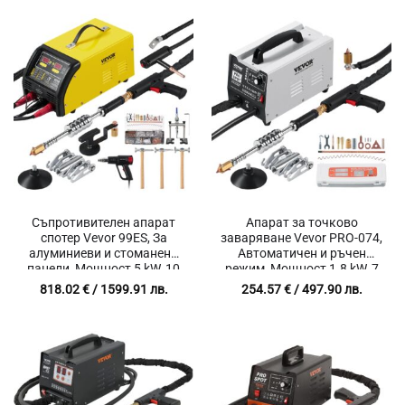
Съпротивителен апарат
Апарат за точково
спотер Vevor 99ES, За
заваряване Vevor PRO-074,
алуминиеви и стоманени
Автоматичен и ръчен
панели, Мощност 5 kW, 10
режим, Мощност 1.8 kW, 7
режима
типа на заваряване
818.02
€
/ 1599.91 лв.
254.57
€
/ 497.90 лв.