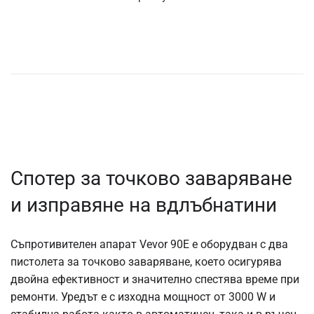
Спотер за точково заваряване
и изправяне на вдлъбнатини
Съпротивителен апарат Vevor 90E е оборудван с два
пистолета за точково заваряване, което осигурява
двойна ефективност и значително спестява време при
ремонти. Уредът е с изходна мощност от 3000 W и