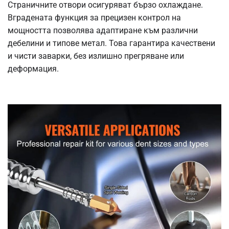
Страничните отвори осигуряват бързо охлаждане.
Вградената функция за прецизен контрол на
мощността позволява адаптиране към различни
дебелини и типове метал. Това гарантира качествени
и чисти заварки, без излишно прегряване или
деформация.