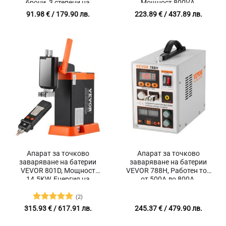
брони, 3 степени на
Мощност 800VA,
нагряване, 220V
Максимален ток 1600A
91.98
€
/ 179.90 лв.
223.89
€
/ 437.89 лв.
Апарат за точково
Апарат за точково
заваряване на батерии
заваряване на батерии
VEVOR 801D, Мощност
VEVOR 788H, Работен ток
14.5KW, Енергия на
от 500A до 800A,
заваряване 290J,
Максимална мощност
Регулируем ток 500-2500A
2.8KW, Дебелина на
(2)
заваряване до 0.15 мм
Оценено с
315.93
€
/ 617.91 лв.
245.37
€
/ 479.90 лв.
5
от 5