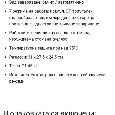
Вид заваряване: ръчно / автоматично
7 режима на работа: кръгъл, OT, триъгълен,
вълнообразна тел, въглероден прът, горещо
притискане, едностранно точково заваряване
Работни материали: въглеродна стомана,
неръждаема стомана, желязо
Температурна защита при над 95°C
Размери: 31 x 27.5 x 24.5 см
Тегло: 21.45 кг
Интелигентен контролен панел с ясно обозначени
режими
В опаковката са включени: