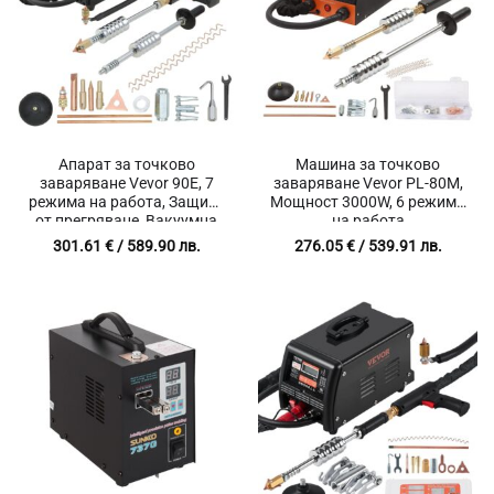
Апарат за точково
Машина за точково
заваряване Vevor 90E, 7
заваряване Vevor PL-80M,
режима на работа, Защита
Мощност 3000W, 6 режима
от прегряване, Вакуумна
на работа
сила 180 кг
301.61
€
/ 589.90 лв.
276.05
€
/ 539.91 лв.