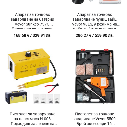
Апарат за точково
Апарат за точково
заваряване на батерии
заваряване пункшвайц
Vevor Sunkco-737G,
Vevor 98ES, 9 режима на
Подходящ за литиево-
работа, Автоматичен и
йонни батерии тип 18650 и
ръчен режим на
168.68
€
/ 329.91 лв.
286.27
€
/ 559.90 лв.
14500, Регулируем
заваряване
заваръчен ток от 50 до
800 A
Пистолет за заваряване
Пистолет за точково
на пластмаса H-008,
заваряване Vevor 5500,
Подходящ за лепене на
Брой аксесоари 16,