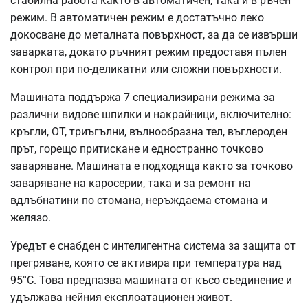
стабилна работа както в автоматичен, така и в ръчен
режим. В автоматичен режим е достатъчно леко
докосване до металната повърхност, за да се извърши
заварката, докато ръчният режим предоставя пълен
контрол при по-деликатни или сложни повърхности.
Машината поддържа 7 специализирани режима за
различни видове шпилки и накрайници, включително:
кръгли, OT, триъгълни, вълнообразна тел, въглероден
прът, горещо притискане и едностранно точково
заваряване. Машината е подходяща както за точково
заваряване на каросерии, така и за ремонт на
вдлъбнатини по стомана, неръждаема стомана и
желязо.
Уредът е снабден с интелигентна система за защита от
прегряване, която се активира при температура над
95°C. Това предпазва машината от късо съединение и
удължава нейния експлоатационен живот.