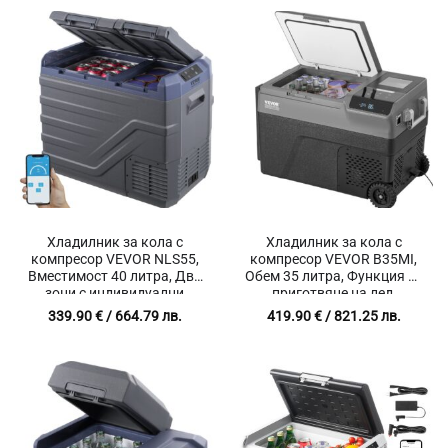
Хладилник за кола с
Хладилник за кола с
компресор VEVOR NLS55,
компресор VEVOR B35MI,
Вместимост 40 литра, Две
Обем 35 литра, Функция за
зони с индивидуални
приготвяне на лед,
температурни настройки,
Температурен обхват от
339.90
€
/ 664.79 лв.
419.90
€
/ 821.25 лв.
Bluetooth управление
-20℃ до 20℃