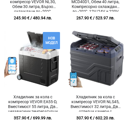
компресор VEVOR NL30,
MCD40D1, Обем 40 литра,
Обем 30 литра, Бързо
Компресорно охлаждане
охлаждане до -20°C,
до -20°C, 12V/24V и 220V
Bluetooth мобилен контрол
захранване за къмпинг,
245.90
€
/ 480.94 лв.
267.90
€
/ 523.97 лв.
риболов и почивки
НОВ
МОДЕЛ
Хладилник за кола с
Хладилник за кола с
компресор VEVOR EA55-D,
компресор VEVOR NLS45,
Вместимост 55 литра, Две
Вместимост 32 литра, Две
независими температурни
отделни камери с
зони, Работа на 12V / 24V
индивидуални настройки
357.90
€
/ 699.99 лв.
307.90
€
/ 602.20 лв.
DC и 220V
на температурата,
Bluetooth връзка