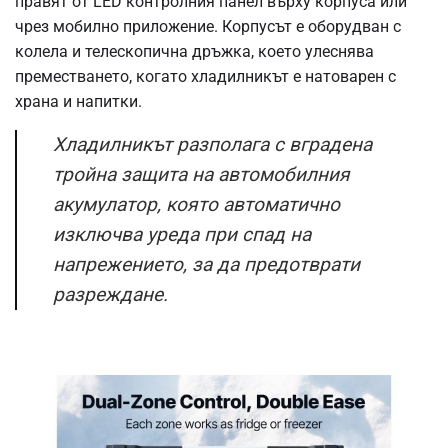
правят от LED контролния панел върху корпуса или
чрез мобилно приложение. Корпусът е оборудван с
колела и телескопична дръжка, което улеснява
преместването, когато хладилникът е натоварен с
храна и напитки.
Хладилникът разполага с вградена
тройна защита на автомобилния
акумулатор, която автоматично
изключва уреда при спад на
напрежението, за да предотврати
разреждане.