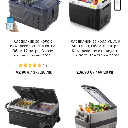
Хладилник за кола с
Хладилник за кола VEVOR
компресор VEVOR NL12,
MCD30D1, Обем 30 литра,
Обем 12 литра, Бързо
Компресорно охлаждане
охлаждане до -20°C,
до -20°C, 12V/24V и 220V
Bluetooth мобилен контрол
захранване за къмпинг,
риболов и почивки
(1)
Оценено с
192.90
€
/ 377.28 лв.
239.90
€
/ 469.20 лв.
5
от 5