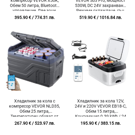
компресор VEVOR X50K,
VEVOR S03 Pro, Мощност
Обем 50 литра, Bluetooth
530W, DC 24V захранване,
управление, Две зони,
Режими охлаждане, сън,
Температурен обхват от
вентилатор,
395.90
€
/ 774.31 лв.
519.90
€
/ 1016.84 лв.
-20℃ до 20℃
обезвлажняване
Хладилник за кола с
Хладилник за кола 12V,
компресор VEVOR NLD35,
24V и 220V VEVOR EB18-C,
Обем 25 литра,
Обем 15 литра,
Температурен обхват от
Консумация 0.39 kWh / 24
-20℃ до 20℃, Bluetooth
часа, Температурен
267.90
€
/ 523.97 лв.
195.90
€
/ 383.15 лв.
управление
диапазон от -20°C до +20°C