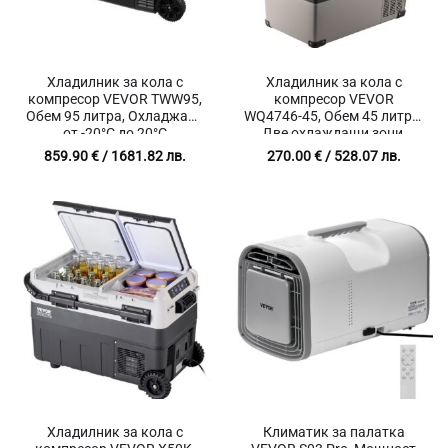
Хладилник за кола с
Хладилник за кола с
компресор VEVOR TWW95,
компресор VEVOR
Обем 95 литра, Охладжане
WQ4746-45, Обем 45 литра,
от -20°C до 20°C
Две охлаждащи зони,
Подходящ за 12 V и 220 V,
859.90
€
/ 1681.82 лв.
270.00
€
/ 528.07 лв.
С фризер
Хладилник за кола с
Климатик за палатка