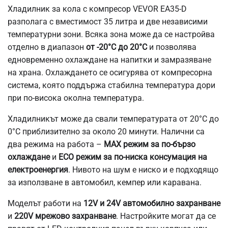
Хладилник за кола с компресор VEVOR EA35-D
разполага с вместимост 35 литра и две независими
температурни зони. Всяка зона може да се настройва
отделно в диапазон
от -20°C до 20°C
и позволява
едновременно охлаждане на напитки и замразяване
на храна. Охлаждането се осигурява от компресорна
система, която поддържа стабилна температура дори
при по-висока околна температура.
Хладилникът може да свали температурата от 20°C до
0°C приблизително за около 20 минути. Налични са
два режима на работа –
MAX режим за по-бързо
охлаждане
и
ECO режим за по-ниска консумация на
електроенергия
. Нивото на шум е ниско и е подходящо
за използване в автомобил, кемпер или каравана.
Моделът работи на
12V и 24V автомобилно захранване
и
220V мрежово захранване
. Настройките могат да се