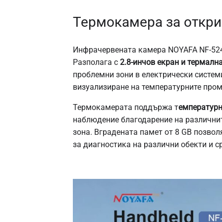
Термокамера за откри
Инфрачервената камера NOYAFA NF-524
Разполага с
2.8-инчов екран и термалн
проблемни зони в електрически систем
визуализиране на температурните пром
Термокамерата поддържа т
емпературно
наблюдение благодарение на различнит
зона. Вградената памет от 8 GB позвол
за диагностика на различни обекти и с