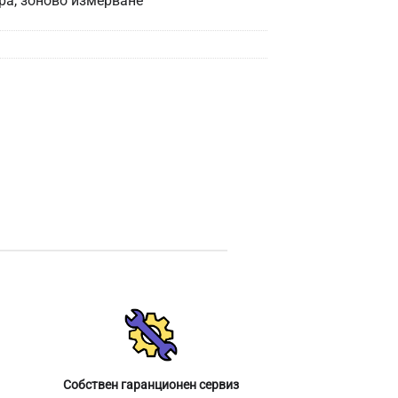
ра, зоново измерване
Собствен гаранционен сервиз