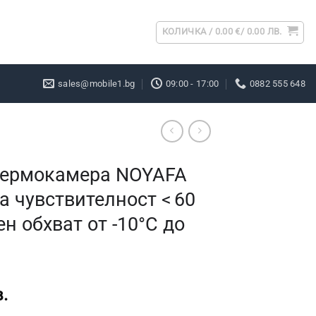
КОЛИЧКА /
0.00
€
/ 0.00 ЛВ.
sales@mobile1.bg
09:00 - 17:00
0882 555 648
термокамера NOYAFA
а чувствителност < 60
н обхват от -10°C до
.