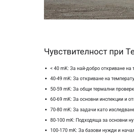
Чувствителност при 
< 40 mK: За най-добро откриване на 
40-49 mK: За откриване на температу
50-59 mK: За общи термални проверк
60-69 mK: За основни инспекции и о
70-80 mK: За задачи като изследван
80-100 mK: Подходяща за основни н
100-170 mK: За базови нужди и нача