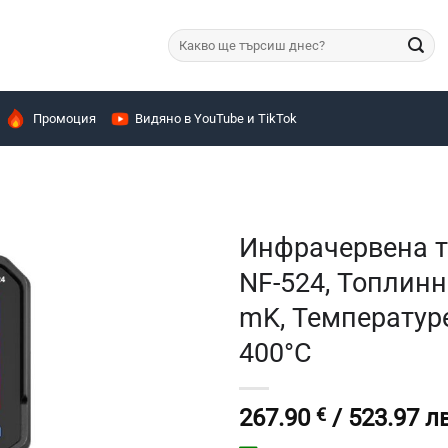
Търсене
за:
Промоция
Видяно в YouTube и TikTok
Инфрачервена 
NF-524, Топлинн
mK, Температуре
400°C
267.90
€
/ 523.97 лв