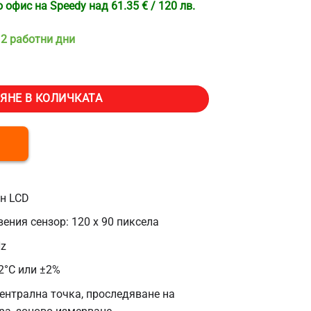
офис на Speedy над 61.35 € / 120 лв.
 2 работни дни
ермокамера NOYAFA NF-524, Топлинна чувствителност
ЯНЕ В КОЛИЧКАТА
ен LCD
ния сензор: 120 x 90 пиксела
Hz
2°C или ±2%
ентрална точка, проследяване на