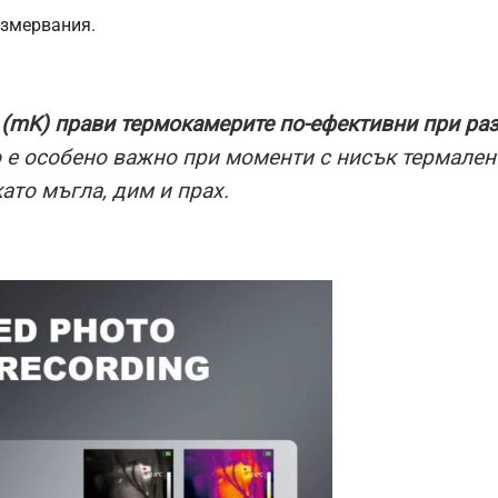
измервания.
(mK) прави термокамерите по-ефективни при раз
о е особено важно при моменти с нисък термален
ато мъгла, дим и прах.