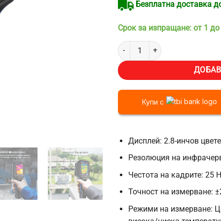
Безплатна доставка до 
Срок за изпращане: от 1 до
количество за Инфрачервена т
ДОБАВ
Купи с
Дисплей: 2.8-инчов цвет
Резолюция на инфрачерве
Честота на кадрите: 25 
Точност на измерване: ±
Режими на измерване: Ц