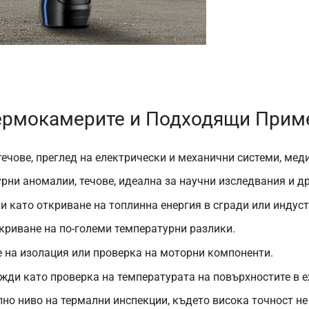
Термокамерите и Подходящи Прим
течове, преглед на електрически и механични системи, мед
рни аномалии, течове, идеална за научни изследвания и др
и като откриване на топлинна енергия в сгради или индус
ткриване на по-големи температурни разлики.
е на изолация или проверка на моторни компоненти.
ужди като проверка на температурата на повърхностите в 
лно ниво на термални инспекции, където висока точност не