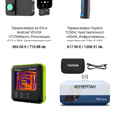
Термокамера за iOS и
Термокамера Topdon
Android VEVOR
TC004, Чувствителност
VT256Macro, Резолюция
<40mK, Инфрачервена
512 х 384, Чувствителност
резолюция 256 X 192,
≤40 mK, Честота на
Температурен диапазон
365.00
€
/ 713.88 лв.
617.90
€
/ 1208.51 лв.
опресняване 25 Hz за
-20℃～550℃
откиране на течове и
скрити дефекти
ИЗЧЕРПАН