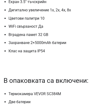
Екран 3.5″ тъчскрийн
Дигитално увеличение 1x, 2x, 4x, 8x
Цветови палитри 10
WiFi свързаност Да
Вградена памет 32 GB
Захранване 2×5000mAh батерии
Клас на защита IP54
В опаковката са включени:
Термокамера VEVOR SC384M
Две батерии