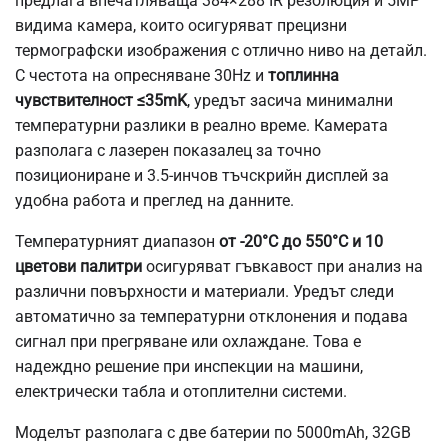
предлага впечатляваща 384×288 IR резолюция и 5MP
видима камера, които осигуряват прецизни
термографски изображения с отлично ниво на детайл.
С честота на опресняване 30Hz и
топлинна
чувствителност ≤35mK
, уредът засича минимални
температурни разлики в реално време. Камерата
разполага с лазерен показалец за точно
позициониране и 3.5-инчов тъчскрийн дисплей за
удобна работа и преглед на данните.
Температурният диапазон
от -20°C до 550°C и 10
цветови палитри
осигуряват гъвкавост при анализ на
различни повърхности и материали. Уредът следи
автоматично за температурни отклонения и подава
сигнал при прегряване или охлаждане. Това е
надеждно решение при инспекции на машини,
електрически табла и отоплителни системи.
Моделът разполага с две батерии по 5000mAh, 32GB