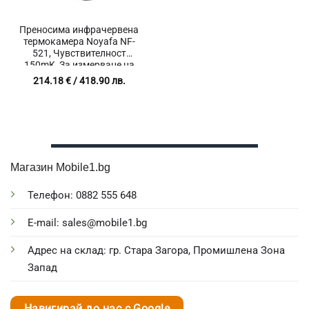
Преносима инфрачервена
термокамера Noyafa NF-
521, Чувствителност
150mK, За измерване на
температура -10~400℃
214.18
€
/ 418.90 лв.
Магазин Mobile1.bg
Телефон: 0882 555 648
E-mail: sales@mobile1.bg
Адрес на склад: гр. Стара Загора, Промишлена Зона
Запад
Навигирай до нас с Google