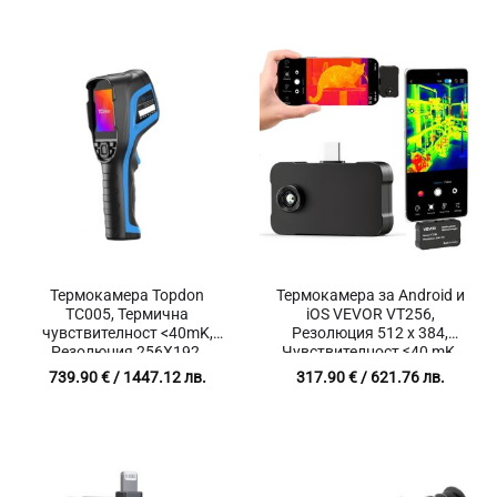
-10°C до 400°C
Термокамера Topdon
Термокамера за Android и
TC005, Термична
iOS VEVOR VT256,
чувствителност <40mK,
Резолюция 512 х 384,
Резолюция 256X192,
Чувствителност ≤40 mK,
Температурен диапазон
Честота на опресняване
739.90
€
/ 1447.12 лв.
317.90
€
/ 621.76 лв.
-20℃ до 550℃
25 Hz за откиране на
течове и скрити дефекти