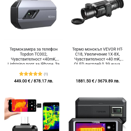
Термокамера за телефон
Термо монокъл VEVOR HT-
Topdon TC002,
C18, Увеличение 1X-8X,
Чувствителност <40mK,
Чувствителност <40 mK,
Lightning порт за iPhone, За
OLED дисплей 0.39 инча,
откриване на течове и
Защита IP54, За нощно
инспекция
наблюдение, лов,
(1)
инспекции и технически
Оценено с
449.00
€
/ 878.17 лв.
1881.50
€
/ 3679.89 лв.
проверки
5
от 5