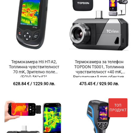
Термокамера Hti HT-A2,
Термокамера за телефон
Топлинна чувствителност
TOPDON TS001, Топлинна
70 mK, Зрително поле
чувствителност <40 mK,
(FOV) 56°×42°,
Регулируем 9 mm обектив,
Температурен диапазон
Температурен диапазон
628.84
€
/ 1229.90 лв.
475.45
€
/ 929.90 лв.
-20°C ~300°C
-20°C до 550°C
ТОП
ПРОДУКТ