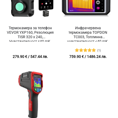
Термокамера за телефон
Инфрачервена
VEVOR YXP160, Резолюция
термокамера TOPDON
TISR 320 х 240,
TC003, Топлинна
Чувствителност ≤40 mK,
чувствителност <40 mK,
Честота на опресняване
Температурен диапазон
25 Hz за откиране на
-20°C до 550°C
(1)
течове и скрити дефекти
Оценено с
279.90
€
/ 547.44 лв.
759.90
€
/ 1486.24 лв.
5
от 5