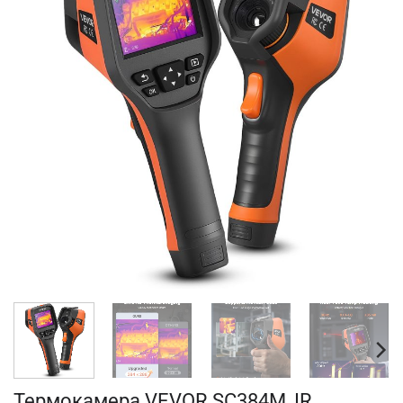
Термокамера VEVOR SC384M, IR