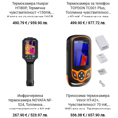
Термокамера Huepar
Термокамера за телефон
HTi80P, Термична
TOPDON TC001 Plus,
чувствителност <150mk,
Топлинна чувствителност
Карта за съхранение 16GB
<40 mK, Сливане на две
Micro SD, Акумулаторна
изображения,
490.79
€
/ 959.90 лв.
499.90
€
/ 977.72 лв.
батерия 1300mAh
Температурен диапазон
-20°C до 550°C
Инфрачервена
Преносима термокамера
термокамера NOYAFA NF-
Vevor HT-A2+,
524, Топлинна
Чувствителност 70 mK,
чувствителност < 60 mK,
WiFi връзка, Температурен
Температурен обхват от
обхват -20℃ до 600℃
267.90
€
/ 523.97 лв.
336.38
€
/ 657.90 лв.