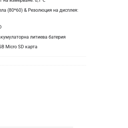
т на измерване: 0,1℃
ела (80*60) & Резолюция на дисплея:
D
акумулаторна литиева батерия
GB Micro SD карта