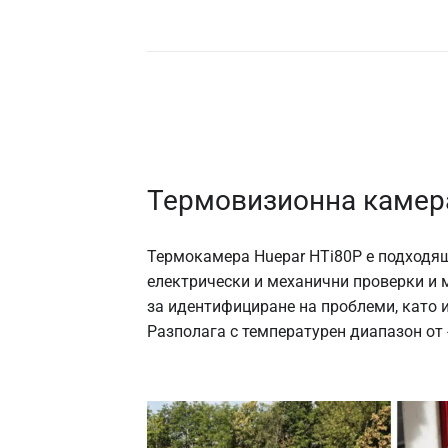
Термовизионна камера
Термокамера Huepar HTi80P е подходящ
електрически и механични проверки и м
за идентифициране на проблеми, като 
Разполага с температурен диапазон от