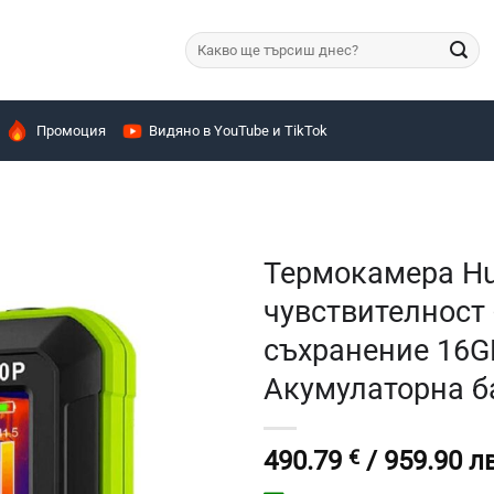
Търсене
за:
Промоция
Видяно в YouTube и TikTok
Термокамера Hu
чувствителност 
съхранение 16GB
Акумулаторна б
490.79
€
/ 959.90 лв