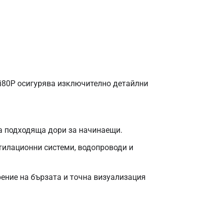
Ti80P осигурява изключително детайлни
та подходяща дори за начинаещи.
тилационни системи, водопроводи и
рение на бързата и точна визуализация