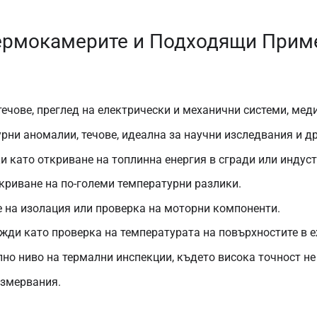
Термокамерите и Подходящи Прим
течове, преглед на електрически и механични системи, мед
рни аномалии, течове, идеална за научни изследвания и др
и като откриване на топлинна енергия в сгради или индус
ткриване на по-големи температурни разлики.
е на изолация или проверка на моторни компоненти.
ужди като проверка на температурата на повърхностите в 
лно ниво на термални инспекции, където висока точност не
измервания.