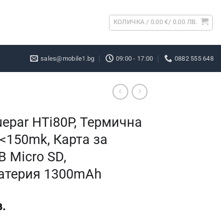
КОЛИЧКА /
0.00
€
/ 0.00 ЛВ.
sales@mobile1.bg
09:00 - 17:00
0882 555 648
epar HTi80P, Термична
<150mk, Карта за
 Micro SD,
атерия 1300mAh
.