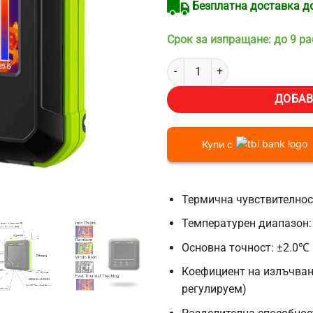
Безплатна доставка до 
Срок за изпращане: до 9 р
количество за Термокамера Hue
ДОБАВ
Купи с
Термична чувствителнос
Температурен диапазон
Основна точност: ±2.0℃
Коефициент на излъчване
регулируем)