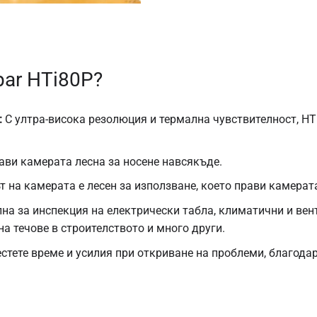
par HTi80P?
:
С ултра-висока резолюция и термална чувствителност, H
ви камерата лесна за носене навсякъде.
 на камерата е лесен за използване, което прави камера
на за инспекция на електрически табла, климатични и вен
а течове в строителството и много други.
стете време и усилия при откриване на проблеми, благода