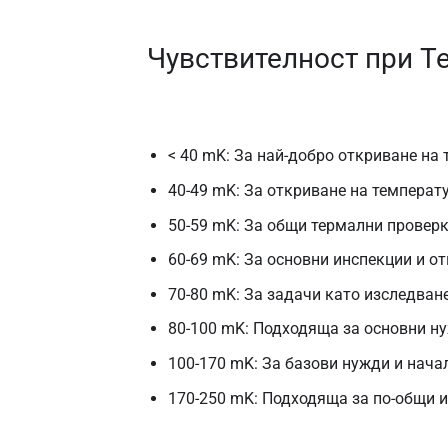
Чувствителност при 
< 40 mK: За най-добро откриване на 
40-49 mK: За откриване на температу
50-59 mK: За общи термални проверк
60-69 mK: За основни инспекции и о
70-80 mK: За задачи като изследван
80-100 mK: Подходяща за основни н
100-170 mK: За базови нужди и нача
170-250 mK: Подходяща за по-общи 