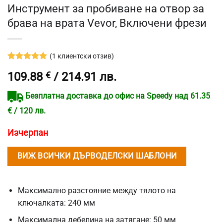
Инструмент за пробиване на отвор за
брава на врата Vevor, Включени фрези
(
1
клиентски отзив)
Оценен
1
5
109.88
€
/ 214.91 лв.
от 5,
базирано
на
Безплатна доставка до офис на Speedy над 61.35
потребителски
оценки
€ / 120 лв.
Изчерпан
ВИЖ ВСИЧКИ ДЪРВОДЕЛСКИ ШАБЛОНИ
Максимално разстояние между тялото на
ключалката: 240 мм
Максимална дебелина на затягане: 50 мм