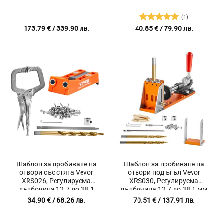
Дебелина на матрака от
врати
15 до 25 см, Въглеродна
(1)
стомана
Оценено с
173.79
€
/ 339.90 лв.
40.85
€
/ 79.90 лв.
5
от 5
Шаблон за пробиване на
Шаблон за пробиване на
отвори със стяга Vevor
отвори под ъгъл Vevor
XRS026, Регулируема
XRS030, Регулируема
дълбочина 12.7 до 38.1
дълбочина 12.7 до 38.1 мм
мм, За сглобяване на
34.90
€
/ 68.26 лв.
70.51
€
/ 137.91 лв.
мебели, Шкафове и
дървени конструкции