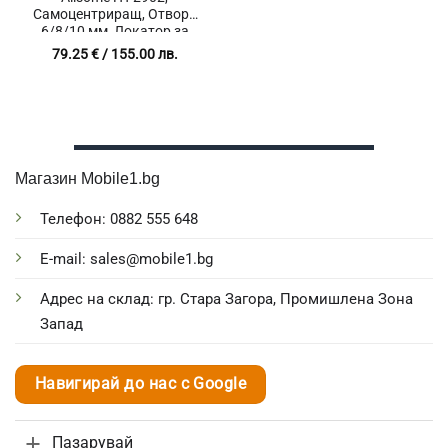
Самоцентриращ, Отвори
6/8/10 мм, Локатор за
пробиване, За
79.25
€
/ 155.00 лв.
дърводелски сглобки
Магазин Mobile1.bg
Телефон: 0882 555 648
E-mail: sales@mobile1.bg
Адрес на склад: гр. Стара Загора, Промишлена Зона
Запад
Навигирай до нас с Google
Пазарувай