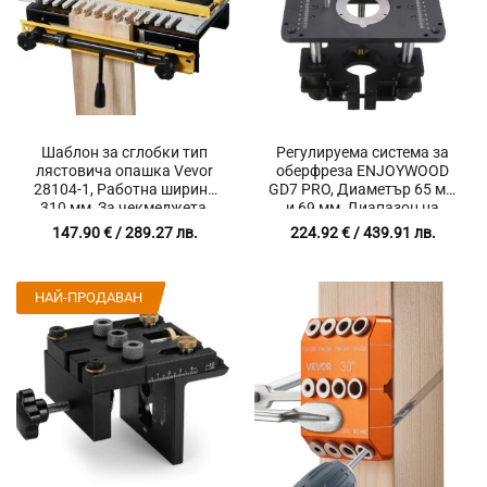
Шаблон за сглобки тип
Регулируема система за
лястовича опашка Vevor
оберфреза ENJOYWOOD
28104-1, Работна ширина
GD7 PRO, Диаметър 65 мм
310 мм, За чекмеджета,
и 69 мм, Диапазон на
Шкафове и Мебели
повдигане 0-60 мм
147.90
€
/ 289.27 лв.
224.92
€
/ 439.91 лв.
НАЙ-ПРОДАВАН