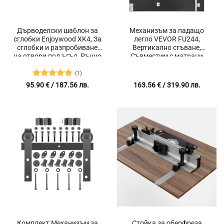
Дърводелски шаблон за
Механизъм за падащо
сглобки Enjoywood XK4, За
легло VEVOR FU244,
сглобки и разпробиване
Вертикално сгъване,
на отвори под ъгъл, Ръчно
Съвместим с матраци
затягане, Регулиране на
137×190 см, Дебелина от
височината
15 до 25 см, Въглеродна
(1)
стомана
Оценено с
95.90
€
/ 187.56 лв.
163.56
€
/ 319.90 лв.
5
от 5
Комплект Механизъм за
Стойка за оберфреза