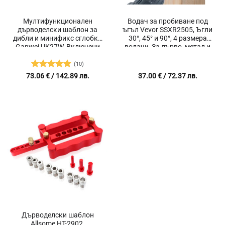
Мултифункционален
Водач за пробиване под
дърводелски шаблон за
ъгъл Vevor SSXR2505, Ъгли
дибли и минификс сглобки
30°, 45° и 90°, 4 размера
Ganwei UK27W, Включени
водачи, За дърво, метал и
аксесоари, Локатор за
парапети
пробиване
(10)
Оценено с
73.06
€
/ 142.89 лв.
37.00
€
/ 72.37 лв.
4.8
от 5
Дърводелски шаблон
Allsome HT-2902,