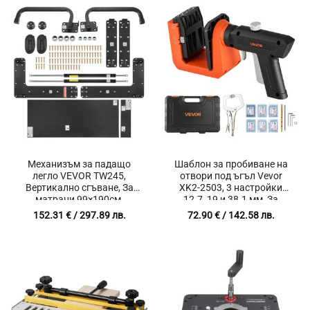
Механизъм за падащо
Шаблон за пробиване на
легло VEVOR TW245,
отвори под ъгъл Vevor
Вертикално сгъване, За
XK2-2503, 3 настройки
матраци 99×190см,
12.7, 19 и 38.1 мм, За
Дебелина от 15 до 25 см,
мебели, Шкафове и
152.31
€
/ 297.89 лв.
72.90
€
/ 142.58 лв.
Въглеродна стомана
дървообработване