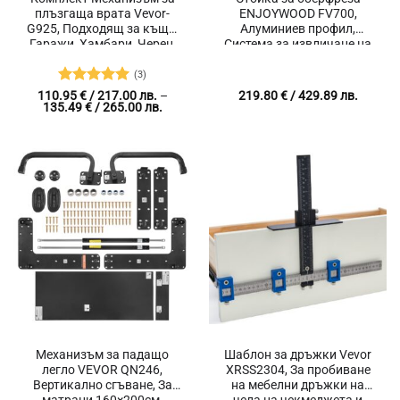
плъзгаща врата Vevor-
ENJOYWOOD FV700,
G925, Подходящ за къщи,
Алуминиев профил,
Гаражи, Хамбари, Черен,
Система за извличане на
38 части
прах
(3)
Оценено с
110.95
€
/ 217.00 лв.
–
219.80
€
/ 429.89 лв.
Price
135.49
€
/ 265.00 лв.
5
от 5
range:
110.95 €
/
217.00 лв.
through
135.49 €
/
265.00 лв.
Механизъм за падащо
Шаблон за дръжки Vevor
легло VEVOR QN246,
XRSS2304, За пробиване
Вертикално сгъване, За
на мебелни дръжки на
матраци 160×200см,
чела на чекмеджета и