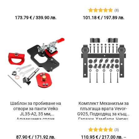
Дебелина на матрака от
аксесоари, Анодизиран
15 до 25 см, Въглеродна
алуминий
(8)
стомана
Оценено с
173.79
€
/ 339.90 лв.
101.18
€
/ 197.89 лв.
4.75
от 5
Шаблон за пробиване на
Комплект Механизъм за
отвори за панти Veiko
плъзгаща врата Vevor-
JL35-A2, 35 мм,
G925, Подходящ за къщи,
Алуминиева сплав
Гаражи, Хамбари, Черен,
38 части
(3)
Оценено с
87.90
€
/ 171.92 лв.
110.95
€
/ 217.00 лв.
–