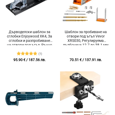
Дърводелски шаблон за
Шаблон за пробиване на
сглобки Enjoywood XK4, За
отвори под ъгъл Vevor
сглобки и разпробиване
XRS030, Регулируема
на отвори под ъгъл, Ръчно
дълбочина 12.7 до 38.1 мм
затягане, Регулиране на
височината
(1)
Оценено с
95.90
€
/ 187.56 лв.
70.51
€
/ 137.91 лв.
5
от 5