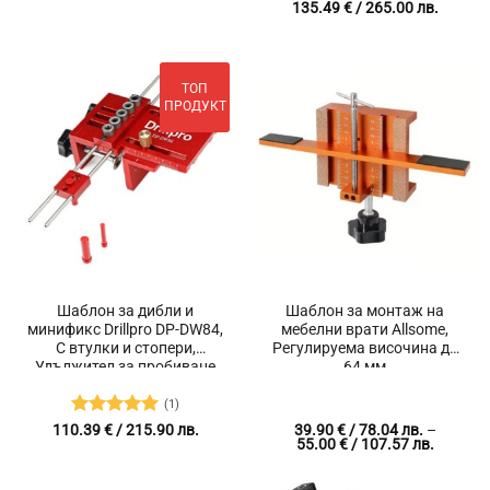
Price
135.49
€
/ 265.00 лв.
5
от 5
range:
110.95 
/
217.00 
throug
ТОП
135.49 
/
ПРОДУКТ
265.00 
Шаблон за дибли и
Шаблон за монтаж на
минификс Drillpro DP-DW84,
мебелни врати Allsome,
С втулки и стопери,
Регулируема височина до
Удължител за пробиване
64 мм
на отвори
(1)
Оценено с
110.39
€
/ 215.90 лв.
39.90
€
/ 78.04 лв.
–
Price
55.00
€
/ 107.57 лв.
5
от 5
range:
39.90 €
/