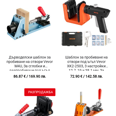
78.04 лв
through
55.00 €
/
107.57 
Дърводелски шаблон за
Шаблон за пробиване на
пробиване на отвори Vevor
отвори под ъгъл Vevor
M4U, За сглобки и
XK2-2503, 3 настройки
разпробиване под ъгъл
12.7, 19 и 38.1 мм, За
15°, Здраво задържане,
мебели, Шкафове и
86.87
€
/ 169.90 лв.
72.90
€
/ 142.58 лв.
Отвор за прахосмукачка,
дървообработване
Регулируема височина,
Свредло за разпробиване,
РАЗПРОДАЖБА
30 Броя винтове,
Шестограм, Накрайник
кръстата отвертка