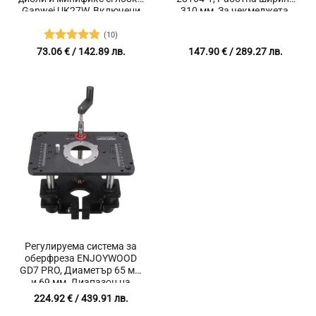
Ganwei UK27W, Включени
310 мм, За чекмеджета,
аксесоари, Локатор за
Шкафове и Мебели
пробиване
(10)
Оценено с
73.06
€
/ 142.89 лв.
147.90
€
/ 289.27 лв.
4.8
от 5
Регулируема система за
оберфреза ENJOYWOOD
GD7 PRO, Диаметър 65 мм
и 69 мм, Диапазон на
повдигане 0-60 мм
224.92
€
/ 439.91 лв.