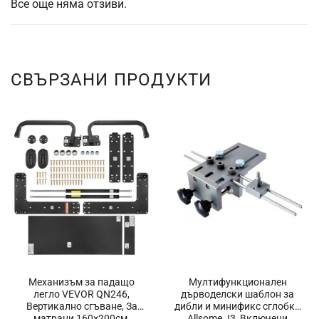
Все още няма отзиви.
СВЪРЗАНИ ПРОДУКТИ
Механизъм за падащо
Мултифункционален
легло VEVOR QN246,
дърводелски шаблон за
Вертикално сгъване, За
дибли и минификс сглобки
матраци 160×200см,
Allsome J3, Включени