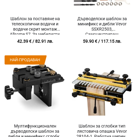
Шаблон за поставяне на
Дърводелски шаблон за
телескопични водачи и
минификс и дибли Vevor
водачи скрит монтаж
SSXR2503,
Allsome S7, За мебелисти,
Самоцентриращ
Вградени магнити, Чанта
механизъм, 3 размера
42.39
€
/ 82.91 лв.
59.90
€
/ 117.15 лв.
за съхранение, Размер
свредла, Прецизно
31.2 х 13 х 6 см, Син
пробиване на отвори
НАЙ-ПРОДАВАН
Мултифункционален
Шаблон за сглобки тип
дърводелски шаблон за
лястовича опашка Vevor
дибли и минификс сглобки
28104-1, Работна ширина