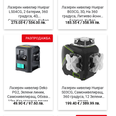
Лазерен нивелир Huepar
Лазерен нивелир Huepar
LS04CG, 2 батерии, 360
B03CG, 3D, На 360
градуса, 4D,
градуса, Литиево йонна
Самонивелиращ, Куфар
батерия, Куфар
273.03
€
/ 534.00 лв.
183.55
€
/ 358.99 лв.
РАЗПРОДАЖБА
Лазерен нивелир Deko
Лазерен нивелир Huepar
PG2, Зелени линии,
S03CG, Самонивелиращ,
Самонивелиращ, Обхват
360 градуса, 12 Зелени
15м, Кръстосани линии,
линии
49.90
€
/ 97.60 лв.
199.40
€
/ 389.99 лв.
Дебелина на лъча
1.5мм/5м.