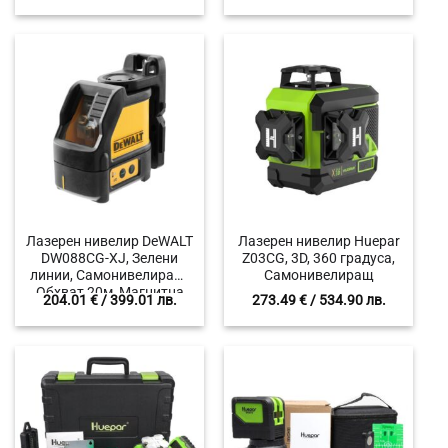
Куфар
Лазерен нивелир DeWALT
Лазерен нивелир Huepar
DW088CG-XJ, Зелени
Z03CG, 3D, 360 градуса,
линии, Самонивелиращ,
Самонивелиращ
Обхват 20м, Магнитна
204.01
€
/ 399.01 лв.
273.49
€
/ 534.90 лв.
стойка за стена