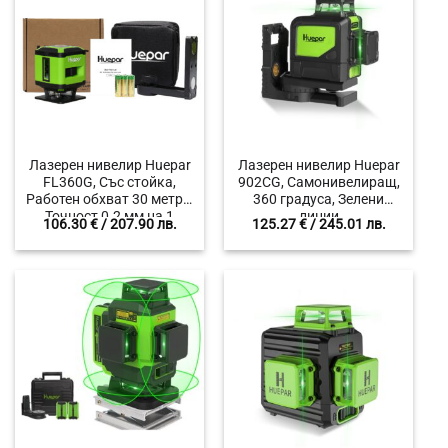
Лазерен нивелир Huepar
Лазерен нивелир Huepar
FL360G, Със стойка,
902CG, Самонивелиращ,
Работен обхват 30 метра,
360 градуса, Зелени
Точност 0.2 мм на 1
линии
106.30
€
/ 207.90 лв.
125.27
€
/ 245.01 лв.
метър