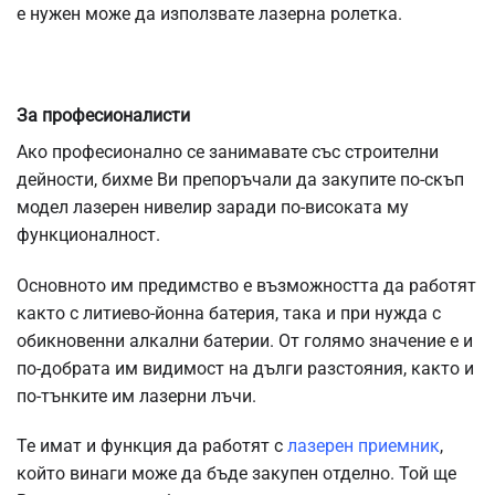
е нужен може да използвате лазерна ролетка.
За професионалисти
Ако професионално се занимавате със строителни
дейности, бихме Ви препоръчали да закупите по-скъп
модел лазерен нивелир заради по-високата му
функционалност.
Основното им предимство е възможността да работят
както с литиево-йонна батерия, така и при нужда с
обикновенни алкални батерии. От голямо значение е и
по-добрата им видимост на дълги разстояния, както и
по-тънките им лазерни лъчи.
Те имат и функция да работят с
лазерен приемник
,
който винаги може да бъде закупен отделно. Той ще