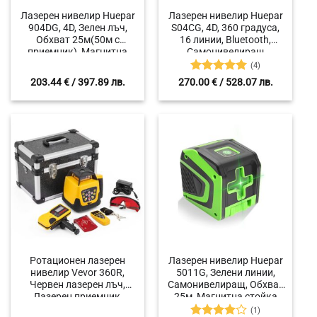
Лазерен нивелир Huepar
Лазерен нивелир Huepar
904DG, 4D, Зелен лъч,
S04CG, 4D, 360 градуса,
Обхват 25м(50м с
16 линии, Bluetooth,
приемник), Магнитна
Самонивелиращ
стойка
(4)
Оценено с
203.44
€
/ 397.89 лв.
270.00
€
/ 528.07 лв.
5
от 5
Ротационен лазерен
Лазерен нивелир Huepar
нивелир Vevor 360R,
5011G, Зелени линии,
Червен лазерен лъч,
Самонивелиращ, Обхват
Лазерен приемник,
25м, Магнитна стойка
Обхват 500 метра
(1)