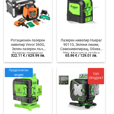
Ротационен лазерен
Лазерен нивелир Huepar
нивелир Vevor 360G,
9011G, Зелени линии,
Зелен лазерен лъч,
Самонивелиращ, Обхват
Лазерен приемник,
20м, Магнитна стойка
322.11
€
/ 629.99 лв.
65.96
€
/ 129.01 лв.
Обхват 500 метра
Предпочитан
ТОП
модел
ПРОДУКТ