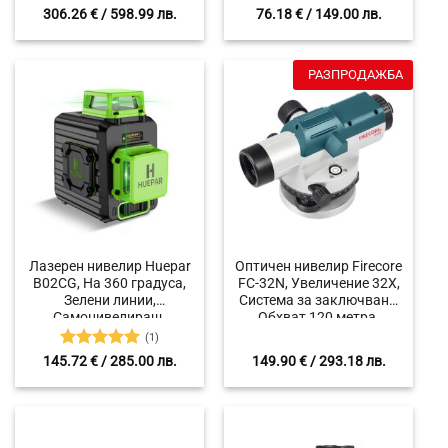
Оценено
306.26
€
/ 598.99 лв.
76.18
€
/ 149.00 лв.
с
4
от 5
РАЗПРОДАЖБА
Лазерен нивелир Huepar
Оптичен нивелир Firecore
B02CG, На 360 градуса,
FC-32N, Увеличение 32X,
Зелени линии,
Система за заключване,
Самонивелиращ,
Обхват 120 метра,
Магнитна стойка
Точност 1.6mm / 30m
(1)
Оценено с
145.72
€
/ 285.00 лв.
149.90
€
/ 293.18 лв.
5
от 5