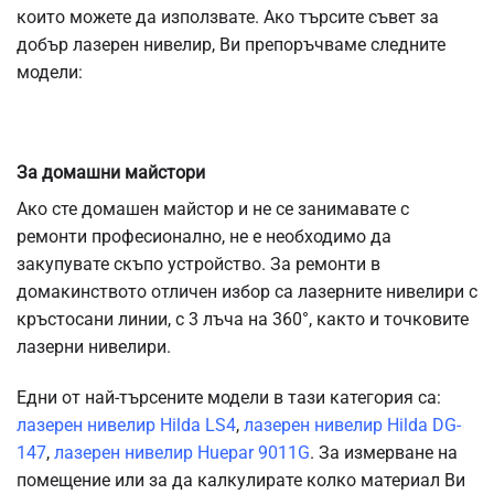
които можете да използвате. Ако търсите съвет за
добър лазерен нивелир, Ви препоръчваме следните
модели:
За домашни майстори
Ако сте домашен майстор и не се занимавате с
ремонти професионално, не е необходимо да
закупувате скъпо устройство. За ремонти в
домакинството отличен избор са лазерните нивелири с
кръстосани линии, с 3 лъча на 360°, както и точковите
лазерни нивелири.
Едни от най-търсените модели в тази категория са:
лазерен нивелир Hilda LS4
,
лазерен нивелир Hilda DG-
147
,
лазерен нивелир Huepar 9011G
. За измерване на
помещение или за да калкулирате колко материал Ви