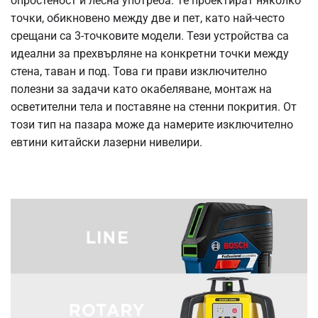
опростеност и лесна употреба. Те проектират няколко
точки, обикновено между две и пет, като най-често
срещани са 3-точковите модели. Тези устройства са
идеални за прехвърляне на конкретни точки между
стена, таван и под. Това ги прави изключително
полезни за задачи като окабеляване, монтаж на
осветителни тела и поставяне на стенни покрития. От
този тип на пазара може да намерите изключително
е
втини китайски лазерни нивелири.