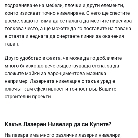
подравняване на мебели, плочки и други елементи,
които изискват точно нивелиране. С него ще спестите
време, защото няма да се налага да местите нивелира
толкова често, а ще можете да го поставите на тавана
в стаята и веднага да очертаете линии за окачения
таван.
Друго удобство е факта, че може да го доближите
много близко до вече съществуваща стена, за да
сложите майки за варо-циментова мазилка
например. Лазерната нивелация с такъв уред е
ключът към ефективност и точност във Вашите
строителни проекти.
Какъв Лазерен Нивелир да си Купите?
На пазара има много различни лазерни нивелири,