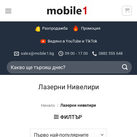
Skip
to
content
Разпродажба
Промоция
Видяно в YouTube и TikTok
sales@mobile1.bg
09:00 - 17:00
0882 555 648
Търсене
за:
Лазерни Нивелири
Начало
/
Лазерни нивелири
ФИЛТЪР