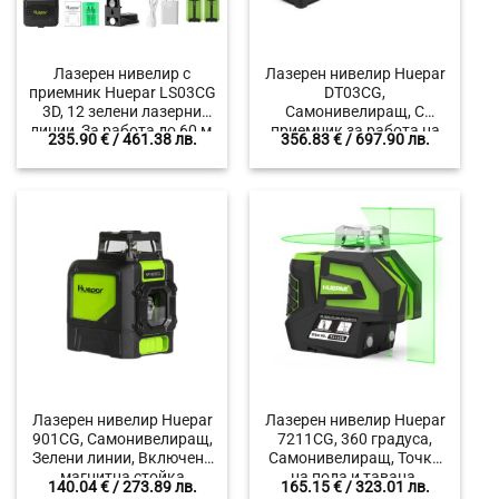
Лазерен нивелир с
Лазерен нивелир Huepar
приемник Huepar LS03CG
DT03CG,
3D, 12 зелени лазерни
Самонивелиращ, С
линии, За работа до 60 м,
приемник за работа на
235.90
€
/ 461.38 лв.
356.83
€
/ 697.90 лв.
2 батерии 5200 mAh
открито, 3 x 360 градуса
Лазерен нивелир Huepar
Лазерен нивелир Huepar
901CG, Самонивелиращ,
7211CG, 360 градуса,
Зелени линии, Включена
Самонивелиращ, Точки
магнитна стойка
на пода и тавана,
140.04
€
/ 273.89 лв.
165.15
€
/ 323.01 лв.
Литиево-йонна батерия,