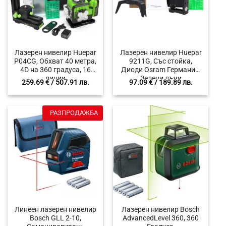
Лазерен нивелир Huepar
Лазерен нивелир Huepar
P04CG, Обхват 40 метра,
9211G, Със стойка,
4D на 360 градуса, 16
Диоди Osram Германия,
линии
Зелени лъчи
259.69
€
/ 507.91 лв.
97.09
€
/ 189.89 лв.
РАЗПРОДАЖБА
Линеен лазерен нивелир
Лазерен нивелир Bosch
Bosch GLL 2-10,
AdvancedLevel 360, 360