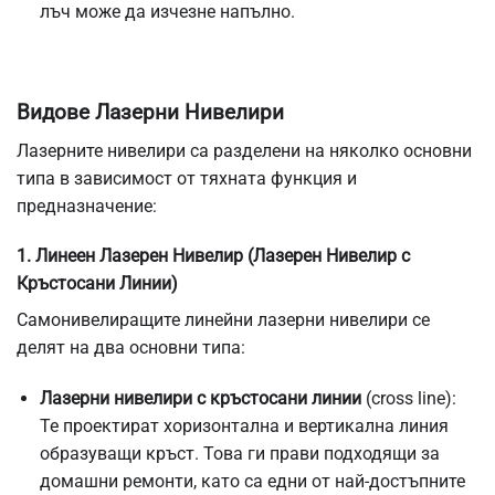
лъч може да изчезне напълно.
Видове Лазерни Нивелири
Лазерните нивелири са разделени на няколко основни
типа в зависимост от тяхната функция и
предназначение:
1. Линеен Лазерен Нивелир (Лазерен Нивелир с
Кръстосани Линии)
Самонивелиращите линейни лазерни нивелири се
делят на два основни типа:
Лазерни нивелири с кръстосани линии
(cross line):
Те проектират хоризонтална и вертикална линия
образуващи кръст. Това ги прави подходящи за
домашни ремонти, като са едни от най-достъпните