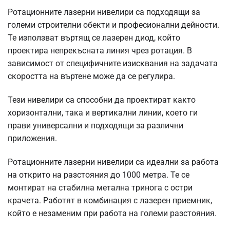
Ротационните лазерни нивелири са подходящи за
големи строителни обекти и професионални дейности.
Те използват въртящ се лазерен диод, който
проектира непрекъсната линия чрез ротация. В
зависимост от специфичните изисквания на задачата
скоростта на въртене може да се регулира.
Тези нивелири са способни да проектират както
хоризонтални, така и вертикални линии, което ги
прави универсални и подходящи за различни
приложения.
Ротационните лазерни нивелири са идеални за работа
на открито на разстояния до 1000 метра. Те се
монтират на стабилна метална тринога с остри
крачета. Работят в комбинация с лазерен приемник,
който е незаменим при работа на големи разстояния.