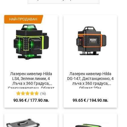
НАЙ-ПРОДАВАН
Лазерен нивелир Hilda
Лазерен нивелир Hilda
LS4, Зелени линии, 4
DG-147, Дистанционно, 4
Лъча х 360 Градуса,
лъча x 360 градуса,
Самонивелиращ, Обхват
Обхват 25м,
25м, Магнитна стойка
Самонивелиращ
(16)
Оценено с
90.96
€
/ 177.90 лв.
99.65
€
/ 194.90 лв.
4.88
от 5