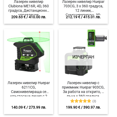
Лазерен нивелир
Лазерен нивелир Huepar
Clubiona ME16R, 4D, 360
703CG, 3 х 360 градуса,
градуса, Дистанционно
12 линии,
управление,
Самонивелиращ, 3D,
209.63
€
/ 410.00 лв.
212.19
€
/ 415.01 лв.
Презареждаща батерия
Куфар
5200 mAh
ИЗЧЕРПАН
Лазерен нивелир Huepar
Лазерен нивелир с
6211CG,
приемник Huepar 903CG,
Самонивелираща се
За работа на открито, 3
кръстосана линия с 2
лъча x 360 градуса,
отвесни точки, 360°
Обхват 60м,
(2)
покритие
Самонивелиращ
Оценено с
140.09
€
/ 273.99 лв.
199.90
€
/ 390.97 лв.
5
от 5