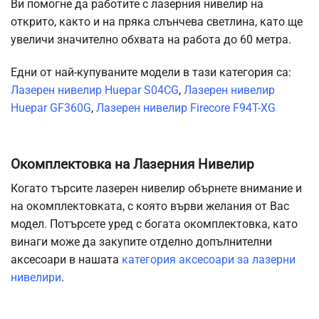
Ви помогне да работите с лазерния нивелир на
открито, както и на пряка слънчева светлина, като ще
увеличи значително обхвата на работа до 60 метра.
Едни от най-купуваните модели в тази категория са:
Лазерен нивелир Huepar S04CG
,
Лазерен нивелир
Huepar GF360G
,
Лазерен нивелир Firecore F94T-XG
Окомплектовка на Лазерния Нивелир
Когато търсите лазерен нивелир обърнете внимание и
на окомплектовката, с която върви желания от Вас
модел. Потърсете уред с богата окомплектовка, като
винаги може да закупите отделно допълнителни
аксесоари в нашата
категория аксесоари за лазерни
нивелири
.