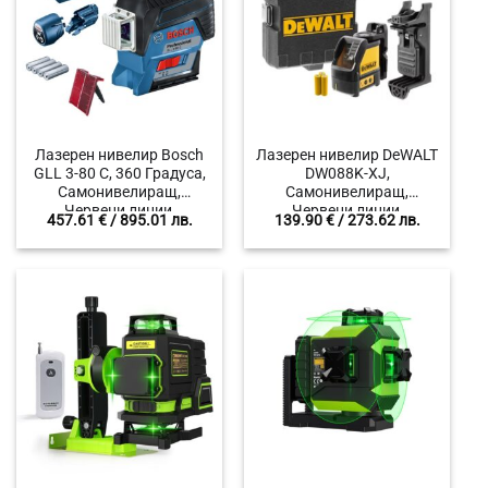
Лазерен нивелир Bosch
Лазерен нивелир DeWALT
GLL 3-80 C, 360 Градуса,
DW088K-XJ,
Самонивелиращ,
Самонивелиращ,
Червени линии,
Червени линии,
457.61
€
/ 895.01 лв.
139.90
€
/ 273.62 лв.
Включени аксесоари
Магнитна стойка