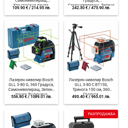
Самонивелиращ,
Градуса,
Кръстосани линии,
Самонивелиращ, Зелени
109.90
€
/ 214.95 лв.
242.30
€
/ 473.90 лв.
Червен лъч, Обхват 10 м
линии, Включени
аксесоари
Лазерен нивелир Bosch
Лазерен нивелир Bosch
GLL 3-80 G, 360 Градуса,
GLL 3-80 C BT150,
Самонивелиращ, Зелени
Тринога 150 см, 360
линии, Включени
Градуса,
556.80
€
/ 1089.01 лв.
493.40
€
/ 965.01 лв.
аксесоари
Самонивелиращ,
Червени линии,
Включени аксесоари
РАЗПРОДАЖБА