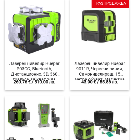
РАЗПРОДАЖБА
Лазерен нивелир Huepar
Лазерен нивелир Huepar
P03CG, Bluetooth,
9011R, Червени линии,
Дистанционно, 3D, 360
Самонивелиращ, 15
градуса, Обхват 20м,
метра обхват, Магнитна
260.76
€
/ 510.00 лв.
43.90
€
/ 85.86 лв.
Самонивелиращ,
стойка