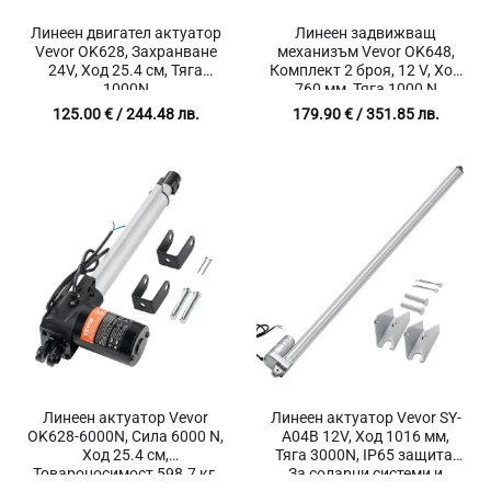
Линеен двигател актуатор
Линеен задвижващ
Vevor OK628, Захранване
механизъм Vevor OK648,
24V, Ход 25.4 см, Тяга
Комплект 2 броя, 12 V, Ход
1000N
760 мм, Тяга 1000 N
125.00
€
/ 244.48 лв.
179.90
€
/ 351.85 лв.
Линеен актуатор Vevor
Линеен актуатор Vevor SY-
OK628-6000N, Сила 6000 N,
A04B 12V, Ход 1016 мм,
Ход 25.4 см,
Тяга 3000N, IP65 защита,
Товароносимост 598.7 кг,
За соларни системи и