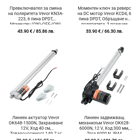
Превключвател за смяна
Моментен ключ за реверс
на поляритета Vevor KN3A-
на DC мотор Vevor KCD4, 6
223, 6 пина DPDT,
пина DPDT, Обръщане на
Моментен (ON)-OFF-(ON),
поляритета, 3 позиции
30A 12V DC, За
(ON)-OFF-(ON)
43.90
€
/ 85.86 лв.
33.90
€
/ 66.30 лв.
електромотори и линейни
актуатори
Линеен актуатор Vevor
Линеен задвижващ
OK648-1500N, Захранване
механизъм Vevor OK628-
12V, Ход 40 см,
6000N, 12 V, Ход 300 мм,
Товароносимост 149.7 кг
Тяга 6000 N, IP44