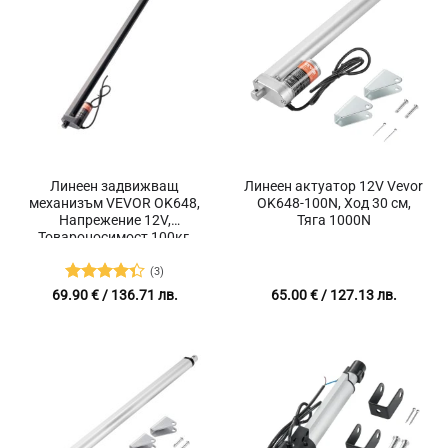
Линеен задвижващ
Линеен актуатор 12V Vevor
механизъм VEVOR OK648,
OK648-100N, Ход 30 см,
Напрежение 12V,
Тяга 1000N
Товароносимост 100кг,
Скорост на движение 14
мм/сек
(3)
Оценено
69.90
€
/ 136.71 лв.
65.00
€
/ 127.13 лв.
с
4.33
от
5