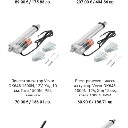
IP44
тракери
89.90
€
/ 175.83 лв.
207.00
€
/ 404.86 лв.
Линеен актуатор Vevor
Електрически линеен
OK648-1500N, 12V, Ход 10
актуатор Vevor OK648-
см, Тяга 1500N, IP54
1000N, 12V, Ход 15 см,
защита
Сила 1000N, IP54
70.00
€
/ 136.91 лв.
69.90
€
/ 136.71 лв.