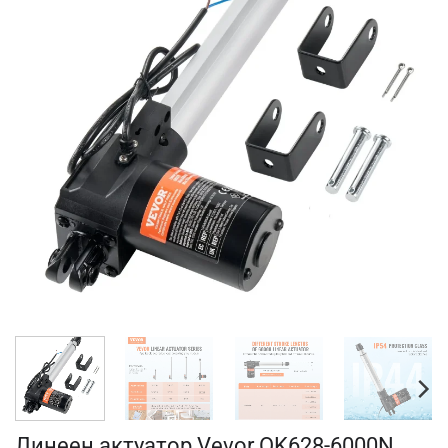
Линеен актуатор Vevor OK628-6000N,