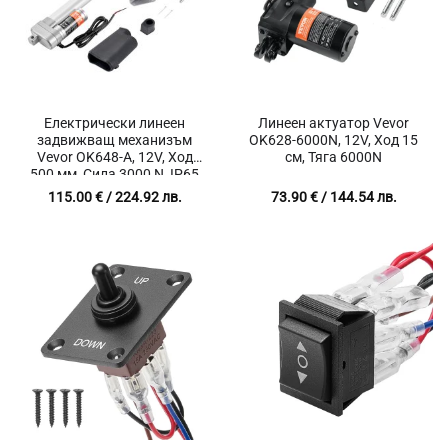
Електрически линеен
Линеен актуатор Vevor
задвижващ механизъм
OK628-6000N, 12V, Ход 15
Vevor OK648-A, 12V, Ход
см, Тяга 6000N
500 мм, Сила 3000 N, IP65
защита
115.00
€
/ 224.92 лв.
73.90
€
/ 144.54 лв.