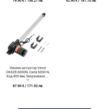
79.90
€
/ 156.27 лв.
92.90
€
/ 181.70 лв.
Линеен актуатор Vevor
OK628-6000N, Сила 6000 N,
Ход 400 мм, Захранване 12
V
87.90
€
/ 171.92 лв.