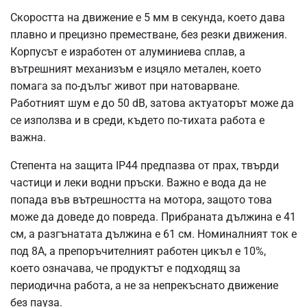
Скоростта на движение е 5 мм в секунда, което дава
плавно и прецизно преместване, без резки движения.
Корпусът е изработен от алуминиева сплав, а
вътрешният механизъм е изцяло метален, което
помага за по-дълъг живот при натоварване.
Работният шум е до 50 dB, затова актуаторът може да
се използва и в среди, където по-тихата работа е
важна.
Степента на защита IP44 предпазва от прах, твърди
частици и леки водни пръски. Важно е вода да не
попада във вътрешността на мотора, защото това
може да доведе до повреда. Прибраната дължина е 41
см, а разгънатата дължина е 61 см. Номиналният ток е
под 8A, а препоръчителният работен цикъл е 10%,
което означава, че продуктът е подходящ за
периодична работа, а не за непрекъснато движение
без пауза.