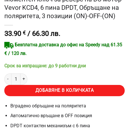
Vevor KCD4, 6 пина DPDT, Обръщане на
поляритета, 3 позиции (ON)-OFF-(ON)
33.90
€
/ 66.30 лв.
Безплатна доставка до офис на Speedy над 61.35
€ / 120 лв.
Срок за изпращане: до 9 работни дни
количество за Моментен ключ за реверс на DC мотор Vevor KCD4,
ДОБАВЯНЕ В КОЛИЧКАТА
Вградено обръщане на поляритета
Автоматично връщане в OFF позиция
DPDT контактен механизъм с 6 пина