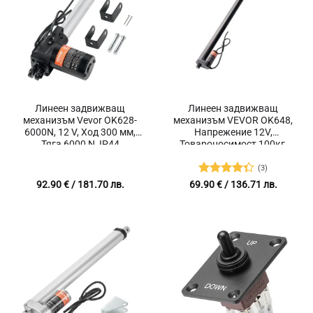
Линеен задвижващ
Линеен задвижващ
механизъм Vevor OK628-
механизъм VEVOR OK648,
6000N, 12 V, Ход 300 мм,
Напрежение 12V,
Тяга 6000 N, IP44
Товароносимост 100кг,
Скорост на движение 14
мм/сек
(3)
Оценено
92.90
€
/ 181.70 лв.
69.90
€
/ 136.71 лв.
с
4.33
от
5