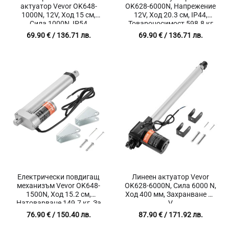
актуатор Vevor OK648-
OK628-6000N, Напрежение
1000N, 12V, Ход 15 см,
12V, Ход 20.3 см, IP44,
Сила 1000N, IP54
Товароносимост 598.8 кг
69.90
€
/ 136.71 лв.
69.90
€
/ 136.71 лв.
Електрически повдигащ
Линеен актуатор Vevor
механизъм Vevor OK648-
OK628-6000N, Сила 6000 N,
1500N, Ход 15.2 см,
Ход 400 мм, Захранване 12
Натоварване 149.7 кг, За
V
автоматизация и мебели
76.90
€
/ 150.40 лв.
87.90
€
/ 171.92 лв.