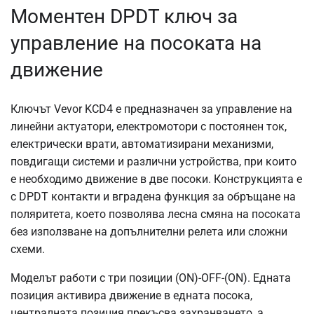
Моментен DPDT ключ за
управление на посоката на
движение
Ключът Vevor KCD4 е предназначен за управление на
линейни актуатори, електромотори с постоянен ток,
електрически врати, автоматизирани механизми,
повдигащи системи и различни устройства, при които
е необходимо движение в две посоки. Конструкцията е
с DPDT контакти и вградена функция за обръщане на
поляритета, което позволява лесна смяна на посоката
без използване на допълнителни релета или сложни
схеми.
Моделът работи с три позиции (ON)-OFF-(ON). Едната
позиция активира движение в едната посока,
централната позиция прекъсва захранването, а