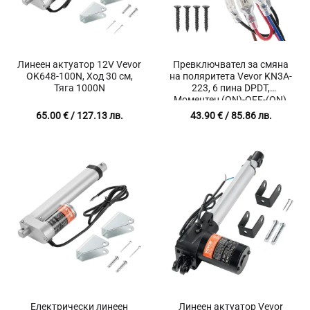
Линеен актуатор 12V Vevor
Превключвател за смяна
OK648-100N, Ход 30 см,
на поляритета Vevor KN3A-
Тяга 1000N
223, 6 пина DPDT,
Моментен (ON)-OFF-(ON),
30A 12V DC, За
65.00
€
/ 127.13 лв.
43.90
€
/ 85.86 лв.
електромотори и линейни
актуатори
Електрически линеен
Линеен актуатор Vevor