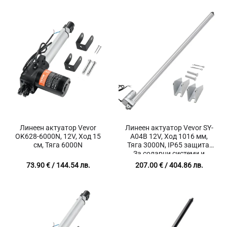
Линеен актуатор Vevor
Линеен актуатор Vevor SY-
OK628-6000N, 12V, Ход 15
A04B 12V, Ход 1016 мм,
см, Тяга 6000N
Тяга 3000N, IP65 защита,
За соларни системи и
тракери
73.90
€
/ 144.54 лв.
207.00
€
/ 404.86 лв.