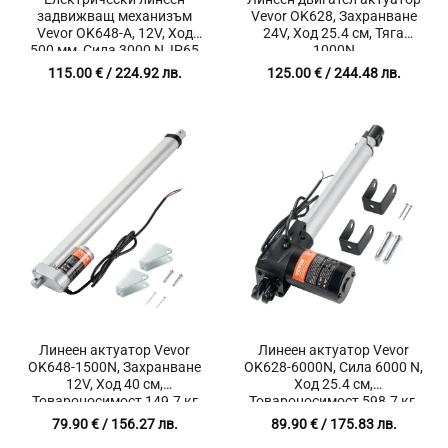
задвижващ механизъм
Vevor OK628, Захранване
Vevor OK648-A, 12V, Ход
24V, Ход 25.4 см, Тяга
500 мм, Сила 3000 N, IP65
1000N
защита
115.00
€
/ 224.92 лв.
125.00
€
/ 244.48 лв.
Линеен актуатор Vevor
Линеен актуатор Vevor
OK648-1500N, Захранване
OK628-6000N, Сила 6000 N,
12V, Ход 40 см,
Ход 25.4 см,
Товароносимост 149.7 кг
Товароносимост 598.7 кг,
IP44
79.90
€
/ 156.27 лв.
89.90
€
/ 175.83 лв.