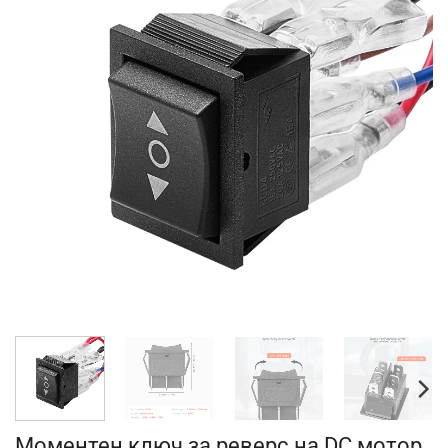
Моментен ключ за реверс на DC мотор