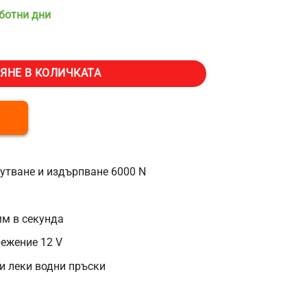
аботни дни
 механизъм Vevor OK628-6000N, 12 V, Ход 300 мм, Тяга 6000 N, IP4
ЯНЕ В КОЛИЧКАТА
утване и издърпване 6000 N
мм в секунда
режение 12 V
и леки водни пръски