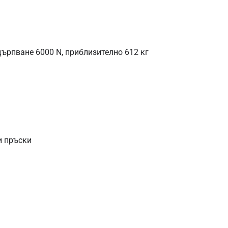
ърпване 6000 N, приблизително 612 кг
а
и пръски