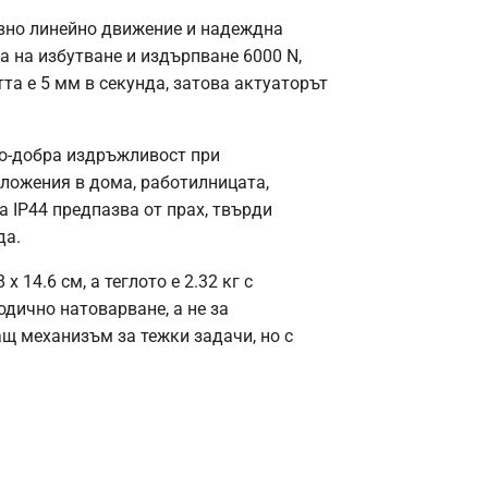
авно линейно движение и надеждна
а на избутване и издърпване 6000 N,
та е 5 мм в секунда, затова актуаторът
по-добра издръжливост при
иложения в дома, работилницата,
 IP44 предпазва от прах, твърди
да.
 14.6 см, а теглото е 2.32 кг с
одично натоварване, а не за
ащ механизъм за тежки задачи, но с