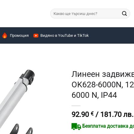
Търсене
за:
Промоция
Видяно в YouTube и TikTok
Линеен задвижв
OK628-6000N, 12 
6000 N, IP44
92.90
€
/ 181.70 лв.
Безплатна доставка до 