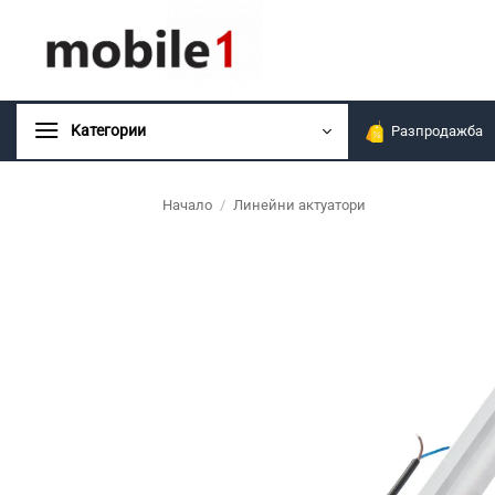
Skip
to
content
Kатегории
Разпродажба
Начало
/
Линейни актуатори