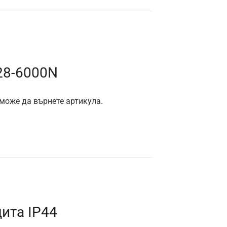
28-6000N
 може да върнете артикула.
ита IP44