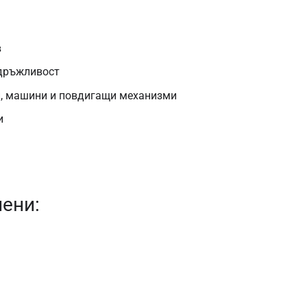
в
здръжливост
и, машини и повдигащи механизми
и
чени: