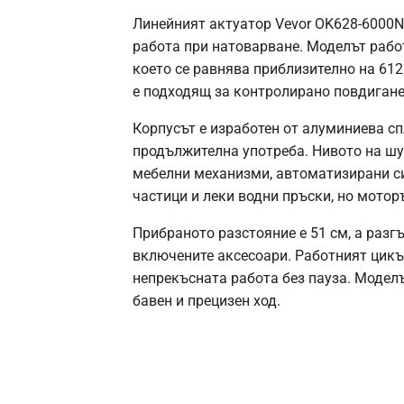
Линейният актуатор Vevor OK628-6000N
работа при натоварване. Моделът рабо
което се равнява приблизително на 612
е подходящ за контролирано повдигане
Корпусът е изработен от алуминиева с
продължителна употреба. Нивото на шум
мебелни механизми, автоматизирани си
частици и леки водни пръски, но моторъ
Прибраното разстояние е 51 см, а разгън
включените аксесоари. Работният цикъл
непрекъсната работа без пауза. Модел
бавен и прецизен ход.