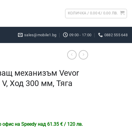
КОЛИЧКА /
0.00
€
/ 0.00 ЛВ.
sales@mobile1.bg
09:00 - 17:00
0882 555 648
ащ механизъм Vevor
V, Ход 300 мм, Тяга
офис на Speedy над 61.35 € / 120 лв.