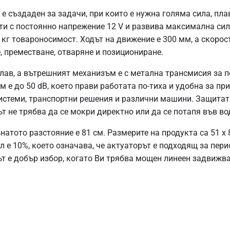
 е създаден за задачи, при които е нужна голяма сила, пл
ти с постоянно напрежение 12 V и развива максимална сил
 кг товароносимост. Ходът на движение е 300 мм, а скорост
, преместване, отваряне и позициониране.
плав, а вътрешният механизъм е с метална трансмисия за 
 е до 50 dB, което прави работата по-тиха и удобна за пр
стеми, транспортни решения и различни машини. Защитата
т не трябва да се мокри директно или да се потапя във во
атото разстояние е 81 см. Размерите на продукта са 51 x 8 x
 е 10%, което означава, че актуаторът е подходящ за пери
ът е добър избор, когато Ви трябва мощен линеен задвижв