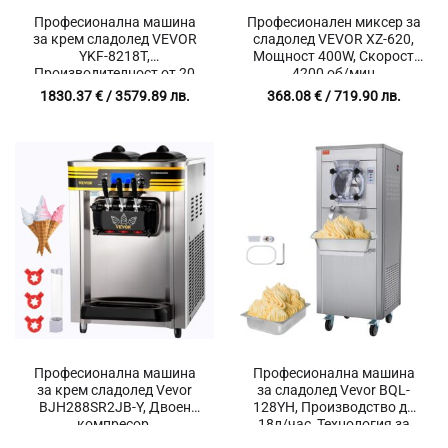
Професионална машина
Професионален миксер за
за крем сладолед VEVOR
сладолед VEVOR XZ-620,
YKF-8218T,
Мощност 400W, Скорост
Производителност от 20
4200 об/мин
до 28 л/час, Контейнери 2 x
1830.37
€
/ 3579.89 лв.
368.08
€
/ 719.90 лв.
6 литра
Професионална машина
Професионална машина
за крем сладолед Vevor
за сладолед Vevor BQL-
BJH288SR2JB-Y, Двоен
128YH, Производство до
компресор,
18л/час, Технология за
Производителност 22-30
аериране, Температурен