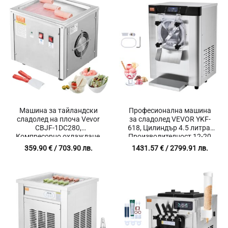
Машина за тайландски
Професионална машина
сладолед на плоча Vevor
за сладолед VEVOR YKF-
CBJF-1DC280,
618, Цилиндър 4.5 литра,
Компресорно охлаждане,
Производителност 12-20
Неръждаема стомана
литра/час , Неръждаема
359.90
€
/ 703.90 лв.
1431.57
€
/ 2799.91 лв.
стомана