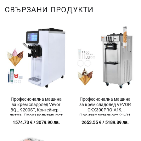
СВЪРЗАНИ ПРОДУКТИ
Професионална машина
Професионална машина
за крем сладолед Vevor
за крем сладолед VEVOR
BQL-9200ST, Контейнер 4
CKX300PRO-A19,
литра, Производителност
Производителност 21-31
до 10 литра на час,
литра на час, Контейнери 2
1574.73
€
/ 3079.90 лв.
2653.55
€
/ 5189.89 лв.
Замразяване за 15 минути
x 4.3 литра