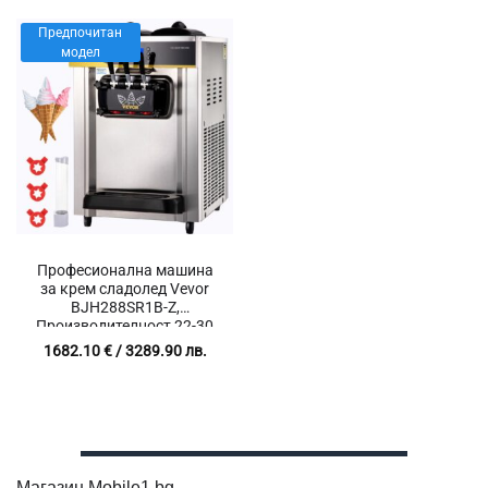
Предпочитан
модел
Професионална машина
за крем сладолед Vevor
BJH288SR1B-Z,
Производителност 22-30
л/ч, Мощност 2200W,
1682.10
€
/ 3289.90 лв.
Вместимост 2 x 6 литра
Магазин Mobile1.bg