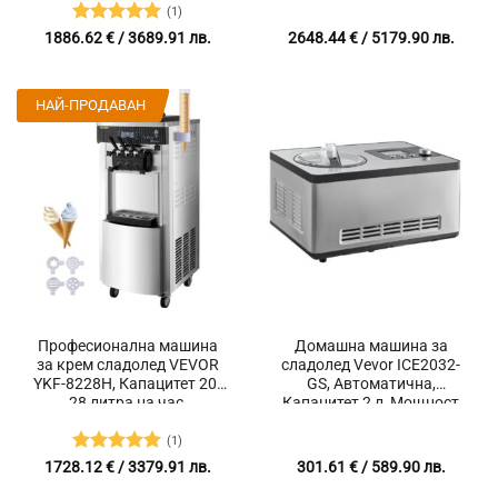
л/ч, Мощност 2350W,
диапазон от 5°C до 32°C
(1)
Контейнери 2×6 литра
Оценено с
1886.62
€
/ 3689.91 лв.
2648.44
€
/ 5179.90 лв.
5
от 5
НАЙ-ПРОДАВАН
Професионална машина
Домашна машина за
за крем сладолед VEVOR
сладолед Vevor ICE2032-
YKF-8228H, Капацитет 20-
GS, Автоматична,
28 литра на час,
Капацитет 2 л, Мощност
Вместимост 2 х 6 литра
180 W
(1)
Оценено с
1728.12
€
/ 3379.91 лв.
301.61
€
/ 589.90 лв.
5
от 5