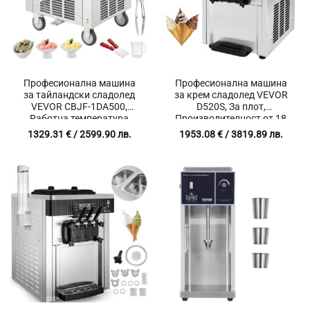
Професионална машина
Професионална машина
за тайландски сладолед
за крем сладолед VEVOR
VEVOR CBJF-1DA500,
D520S, За плот,
Работна температура
Производителност от 18
-40°C, Неръждаема
до 28л/час, Контейнери 2 x
1329.31
€
/ 2599.90 лв.
1953.08
€
/ 3819.89 лв.
стомана
5.5 литра