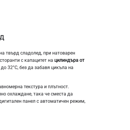
д
на твърд сладолед, при натоварен
сторанти с капацитет на
цилиндъра от
 до 32°C, без да забавя цикъла на
авномерна текстура и плътност.
но охлаждане, така че сместа да
 дигитален панел с автоматичен режим,