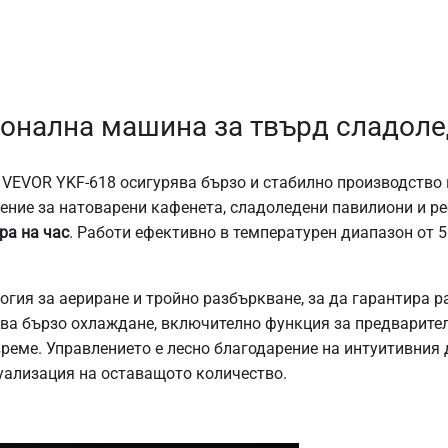
онална машина за твърд сладоле
EVOR YKF-618 осигурява бързо и стабилно производство 
шение за натоварени кафенета, сладоледени павилиони и ре
ра на час
. Работи ефективно в температурен диапазон от 5
гия за аериране и тройно разбъркване, за да гарантира р
а бързо охлаждане, включително функция за предварител
време. Управлението е лесно благодарение на интуитивния
уализация на оставащото количество.