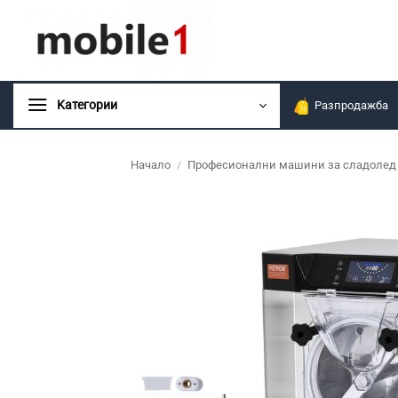
Skip
to
content
Kатегории
Разпродажба
Начало
/
Професионални машини за сладолед