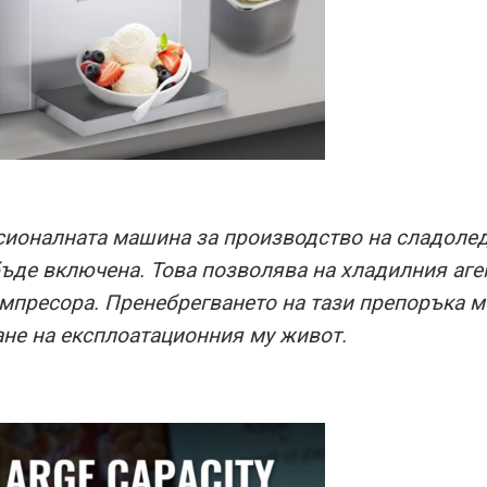
ионалната машина за производство на сладолед 
ъде включена. Това позволява на хладилния аген
мпресора. Пренебрегването на тази препоръка 
ане на експлоатационния му живот.