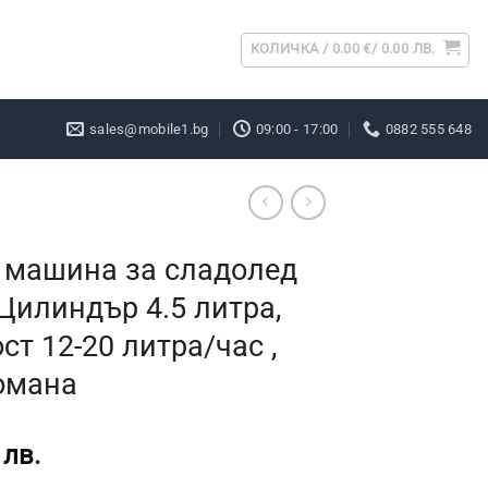
КОЛИЧКА /
0.00
€
/ 0.00 ЛВ.
sales@mobile1.bg
09:00 - 17:00
0882 555 648
 машина за сладолед
Цилиндър 4.5 литра,
т 12-20 литра/час ,
омана
 лв.