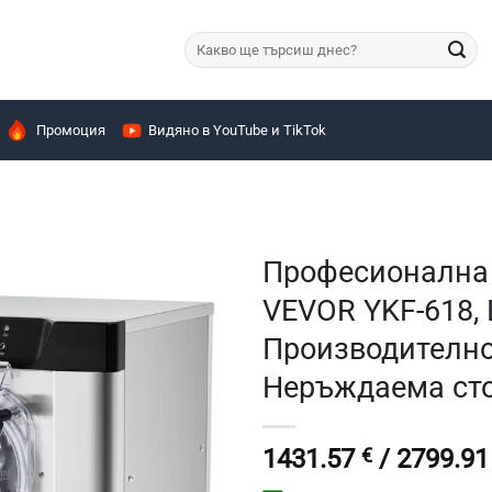
Търсене
за:
Промоция
Видяно в YouTube и TikTok
Професионална
VEVOR YKF-618, 
Производителнос
Неръждаема ст
1431.57
€
/ 2799.91