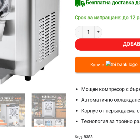
Безплатна доставка до 
Срок за изпращане: до 12 
количество за Професионална 
ДОБАВ
Купи с
Мощен компресор с бърз
Автоматично охлаждане
Корпус от неръждаема 
Технология за тройно р
Код:
8383