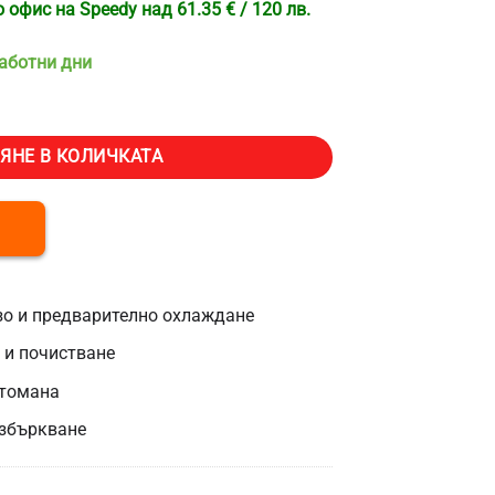
офис на Speedy над 61.35 € / 120 лв.
работни дни
машина за сладолед VEVOR YKF-618, Цилиндър 4.5 литра, Производ
ЯНЕ В КОЛИЧКАТА
о и предварително охлаждане
 и почистване
стомана
азбъркване