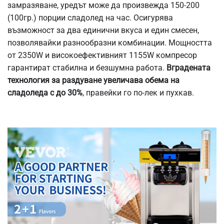
замразяване, уредът може да произвежда 150-200
(100гр.) порции сладолед на час. Осигурява
възможност за два единични вкуса и един смесен,
позволявайки разнообразни комбинации. Мощността
от 2350W и високоефективният 1155W компресор
гарантират стабилна и безшумна работа.
Вградената
технология за раздуване увеличава обема на
сладоледа с до 30%
, правейки го по-лек и пухкав.