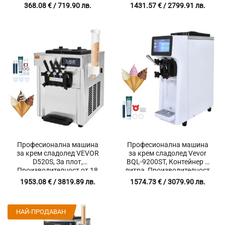
литра/час , Неръждаема
368.08
€
/ 719.90 лв.
1431.57
€
/ 2799.91 лв.
стомана
Професионална машина
Професионална машина
за крем сладолед VEVOR
за крем сладолед Vevor
D520S, За плот,
BQL-9200ST, Контейнер 4
Производителност от 18
литра, Производителност
до 28л/час, Контейнери 2 x
до 10 литра на час,
1953.08
€
/ 3819.89 лв.
1574.73
€
/ 3079.90 лв.
5.5 литра
Замразяване за 15 минути
НАЙ-ПРОДАВАН