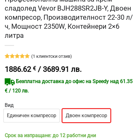
сладолед Vevor BJH288SR2JB-Y, Двоен
компресор, Производителност 22-30 л/
ч, Мощност 2350W, Контейнери 2×6
литра
(
1
клиентски отзив)
Оценен
1
5
1886.62
€
/ 3689.91 лв.
от 5,
базирано
на
Безплатна доставка до офис на Speedy над 61.35
потребителски
оценки
€ / 120 лв.
Вид
Единичен компресор
Двоен компресор
Срок за изпращане: до 12 работни дни