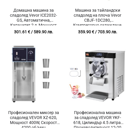
Домашна машина за
Машина за тайландски
сладолед Vevor ICE2032-
сладолед на плоча Vevor
GS, Автоматична,
CBJF-1DC280,
Капацитет 2 л, Мощност
Компресорно охлаждане,
180 W
Неръждаема стомана
301.61
€
/ 589.90 лв.
359.90
€
/ 703.90 лв.
Професионален миксер за
Професионална машина
сладолед VEVOR XZ-620,
за сладолед VEVOR YKF-
Мощност 400W, Скорост
618, Цилиндър 4.5 литра,
4200 об/мин
Производителност 12-20