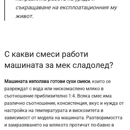
съкращаване на експлоатационния му
живот.
С какви смеси работи
машината за мек сладолед?
Машината използва готови сухи смеси
, които се
разреждат с вода или нискомаслено мляко в
съотношение приблизително 1:4. Всяка смес има
различно съотношение, консистенция, вкус и нужда от
настройка на температурата и вискозитета в
зависимост от модела на машината. Разтворимостта
и замразяването на млякото протичат по-бавно в