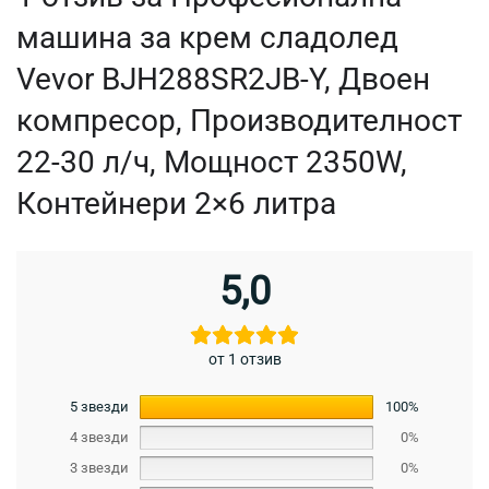
машина за крем сладолед
Vevor BJH288SR2JB-Y, Двоен
компресор, Производителност
22-30 л/ч, Мощност 2350W,
Контейнери 2×6 литра
5,0
от 1 отзив
5 звезди
100%
4 звезди
0%
3 звезди
0%