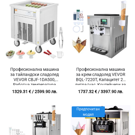
Професионална машина
Професионална машина
за тайландски сладолед
за крем сладолед VEVOR
VEVOR CBJF-1DA500,
BQL-7220T, Капацитет 20
Работна температура
литра/час, Контейнери за
-40°C, Неръждаема
смес 2 x 4 литра
1329.31
€
/ 2599.90 лв.
1737.32
€
/ 3397.90 лв.
стомана
Предпочитан
модел