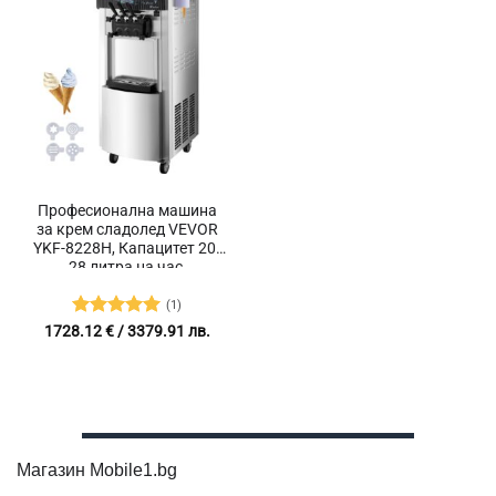
Професионална машина
за крем сладолед VEVOR
YKF-8228H, Капацитет 20-
28 литра на час,
Вместимост 2 х 6 литра
(1)
Оценено с
1728.12
€
/ 3379.91 лв.
5
от 5
Магазин Mobile1.bg