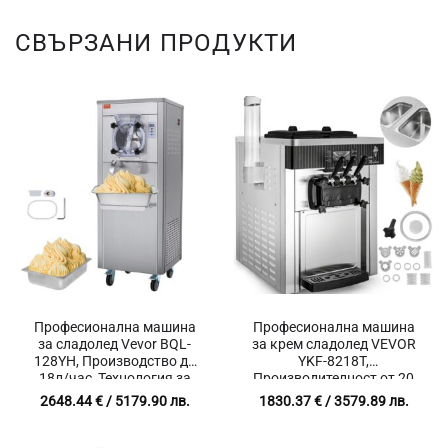
СВЪРЗАНИ ПРОДУКТИ
Професионална машина
Професионална машина
за сладолед Vevor BQL-
за крем сладолед VEVOR
128YH, Производство до
YKF-8218T,
18л/час, Технология за
Производителност от 20
аериране, Температурен
до 28 л/час, Контейнери 2 x
2648.44
€
/ 5179.90 лв.
1830.37
€
/ 3579.89 лв.
диапазон от 5°C до 32°C
6 литра