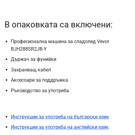
В опаковката са включени:
Професионална машина за сладолед Vevor
BJH288SR2JB-Y
Държач за фунийки
Захранващ кабел
Аксесоари
за поддръжка
Ръководство за употреба
Инструкции за употреба на български език
Инструкции за употреба на английски език