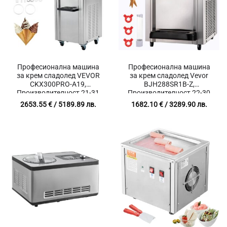
Професионална машина
Професионална машина
за крем сладолед VEVOR
за крем сладолед Vevor
CKX300PRO-A19,
BJH288SR1B-Z,
Производителност 21-31
Производителност 22-30
литра на час, Контейнери 2
л/ч, Мощност 2200W,
2653.55
€
/ 5189.89 лв.
1682.10
€
/ 3289.90 лв.
x 4.3 литра
Вместимост 2 x 6 литра