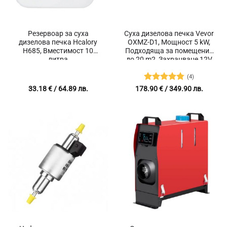
Резервоар за суха
Суха дизелова печка Vevor
дизелова печка Hcalory
OXMZ-D1, Мощност 5 kW,
H685, Вместимост 10
Подходяща за помещения
литра
до 20 m2, Захранване 12V
(4)
Оценено с
33.18
€
/ 64.89 лв.
178.90
€
/ 349.90 лв.
4.75
от 5