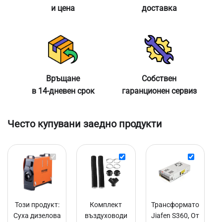
и цена
доставка
Връщане
Собствен
в 14-дневен срок
гаранционен сервиз
Често купувани заедно продукти
Суха
Комплект
Трансформ
дизелова
въздуховоди
Jiafen
печка
за
S360,
Vevor
сухи
От
OVXMZ-
дизелови
220V
Този продукт:
Комплект
Трансформатор
D1,
печки
на
Суха дизелова
въздуховоди
Jiafen S360, От
Мощност
VEVOR
12V,