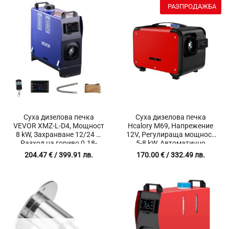
РАЗПРОДАЖБА
Суха дизелова печка
Суха дизелова печка
VEVOR XMZ-L-D4, Мощност
Hcalory M69, Напрежение
8 kW, Захранване 12/24 V,
12V, Регулираща мощност
Разход на гориво 0.18-
5-8 kW, Автоматично
0.35, За автомобили,
включване
204.47
€
/ 399.91 лв.
170.00
€
/ 332.49 лв.
кемпери, бусове, камиони,
гаражи или палатки