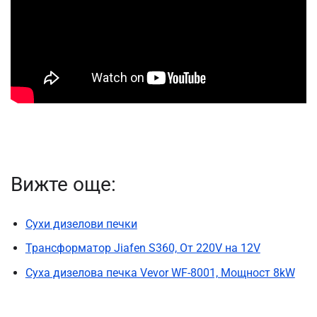
Вижте още:
Сухи дизелови печки
Трансформатор Jiafen S360, От 220V на 12V
Суха дизелова печка Vevor WF-8001, Мощност 8kW