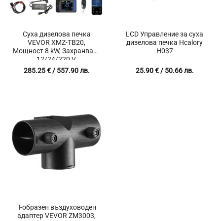
Суха дизелова печка
LCD Управление за суха
VEVOR XMZ-TB20,
дизелова печка Hcalory
Мощност 8 kW, Захранване
H037
12/24/220 V,
Дистанционно и Bluetooth
285.25
€
/ 557.90 лв.
25.90
€
/ 50.66 лв.
управление, Разход между
0.18 и 0.40 литра дизел на
час
T-образен въздуховоден
адаптер VEVOR ZM3003,