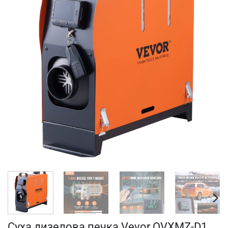
Суха дизелова печка Vevor OVXMZ-D1,