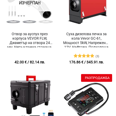
ИЗЧЕРПАН
Отвор за ауспух през
Суха дизелова печка за
корпуса VEVOR FLW,
кола Vevor GC-61,
Диаметър на отвора 24
Мощност 5kW, Напрежение
мм, Неръждаема стомана,
12V, Нафтова, Подходяща
Подходящ за дизелови
за Бусове, Палатки,
печки 2 kW, 5 kW и 8 kW
Камиони, Каравани
(3)
Оценено с
42.00
€
/ 82.14 лв.
176.86
€
/ 345.91 лв.
5
от 5
РАЗПРОДАЖБА