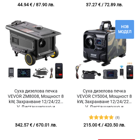
печки с мощност от 2 до 8
Универсален за модели от
44.94
€
/ 87.90 лв.
37.27
€
/ 72.89 лв.
kW
2 до 8kW
НОВ
МОДЕЛ
Суха дизелова печка
Суха дизелова печка
VEVOR ZM8008, Мощност 8
VEVOR CY5004, Мощност 8
kW, Захранване 12/24/220
kW, Захранване 12/24/220
V, Дистанционно и
V, Дистанционно и
Bluetooth управление,
Bluetooth управление,
Разход 0.19-0.34 литра на
Разход между 0.18 и 0.35
(8)
час
литра дизел на час
Оценено с
342.57
€
/ 670.01 лв.
215.00
€
/ 420.50 лв.
5
от 5