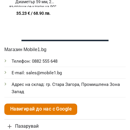
Диаметър 59 мм, 2
въртящи се клапи на 90°,
Устойчивост на високи
35.23
€
/ 68.90 лв.
температури
Магазин Mobile1.bg
Телефон: 0882 555 648
E-mail: sales@mobile1.bg
Адрес на склад: гр. Стара Загора, Промишлена Зона
Запад
Навигирай до нас с Google
Пазарувай