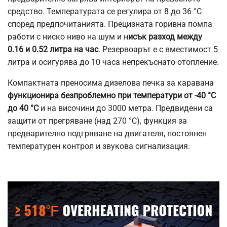
средство. Температурата се регулира от 8 до 36 °C
според предпочитанията. Прецизната горивна помпа
работи с ниско ниво на шум и н
исък разход между
0.16 и 0.52 литра на час
. Резервоарът е с вместимост 5
литра и осигурява до 10 часа непрекъснато отопление.
Компактната преносима дизелова печка за каравана
функционира безпроблемно при температури от -40 °C
до 40 °C
и на височини до 3000 метра. Предвидени са
защити от прегряване (над 270 °C), функция за
предварително подгряване на двигателя, постоянен
температурен контрол и звукова сигнализация.