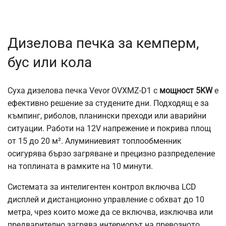
Дизелова печка за кемперм,
бус или кола
Суха дизелова печка Vevor OVXMZ-D1 с
мощност 5KW
е
ефективно решение за студените дни. Подходящ е за
къмпинг, риболов, планински преходи или аварийни
ситуации. Работи на 12V напрежение и покрива площ
от 15 до 20 м². Алуминиевият топлообменник
осигурява бързо загряване и прецизно разпределение
на топлината в рамките на 10 минути.
Системата за интелигентен контрол включва LCD
дисплей и дистанционно управление с обхват до 10
метра, чрез които може да се включва, изключва или
предварително загрява интериорът на превозното