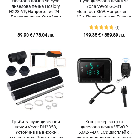
Нафтова помпа за суха
Суха дизелова печка за
дизелова печка Hcalory
кола Vevor GC-81,
H228-VP, Напрежение 24V,
Мощност 8kW, Напрежение
Подходящи за Китайски
12V, Подходяща за Бусове,
печки, Webasto и
Палатки, Камиони,
Eberspacher
Каравани
(2)
Оценено с
39.90
€
/ 78.04 лв.
199.35
€
/ 389.89 лв.
5
от 5
Тръби за сухи дизелови
Контролер за суха
печки Vevor DH2358,
дизелова печка VEVOR
Устойчив на високи
XMZ-F-D7, LCD дисплей с
температури, Подходящ за
дистанционно управление,