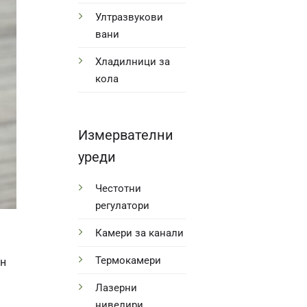
Ултразвукови
вани
Хладилници за
кола
Измервателни
уреди
Честотни
регулатори
Камери за канали
Термокамери
ин
Лазерни
нивелири