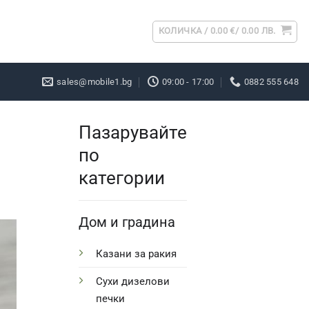
КОЛИЧКА /
0.00
€
/ 0.00 ЛВ.
sales@mobile1.bg
09:00 - 17:00
0882 555 648
Пазарувайте
по
категории
Дом и градина
Казани за ракия
Сухи дизелови
печки