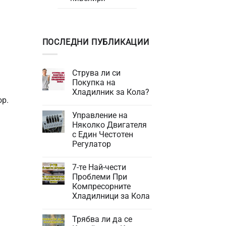
ПОСЛЕДНИ ПУБЛИКАЦИИ
Струва ли си
Покупка на
Хладилник за Кола?
ор.
Няма
коментари
Управление на
за
Струва
Няколко Двигателя
ли
с Един Честотен
си
Покупка
Регулатор
на
Хладилник
Няма
за
коментари
7-те Най-чести
за
Кола?
Управление
Проблеми При
на
Компресорните
Няколко
Двигателя
Хладилници за Кола
с
Един
Няма
Честотен
коментари
Трябва ли да се
за
Регулатор
7-