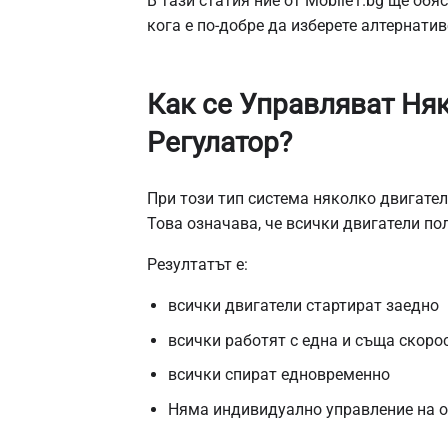
В тази статия ние от Mobile1.bg ще обя
кога е по-добре да изберете алтернатив
Как се Управляват Ня
Регулатор?
При този тип система няколко двигател
Това означава, че всички двигатели по
Резултатът е:
всички двигатели стартират заедно
всички работят с една и съща скоро
всички спират едновременно
Няма индивидуално управление на о