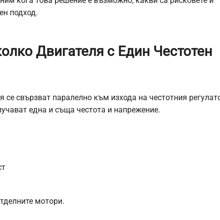
сним кога това решение е възможно, какви са рисковете и
ен подход.
колко Двигателя с Един Честотен
я се свързват паралелно към изхода на честотния регулат
лучават една и съща честота и напрежение.
ст
тделните мотори.