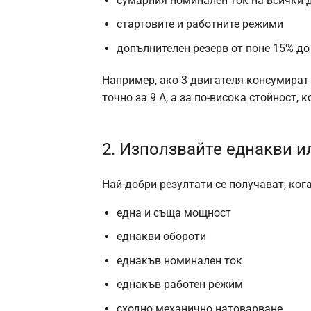
сумарния номинален ток на всички 
стартовите и работните режими
допълнителен резерв от поне 15% до
Например, ако 3 двигателя консумират 
точно за 9 A, а за по-висока стойност,
2. Използвайте еднакви и
Най-добри резултати се получават, ког
една и съща мощност
еднакви обороти
еднакъв номинален ток
еднакъв работен режим
сходно механично натоварване