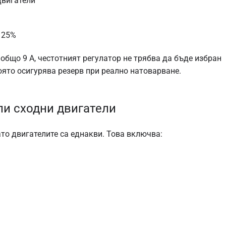
двигатели
 25%
общо 9 A, честотният регулатор не трябва да бъде избран
 която осигурява резерв при реално натоварване.
ли сходни двигатели
ато двигателите са еднакви. Това включва: