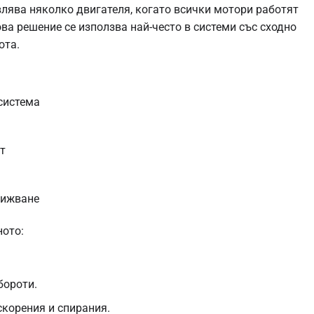
влява няколко двигателя, когато всички мотори работят
ва решение се използва най-често в системи със сходно
ота.
система
т
вижване
ното:
бороти.
скорения и спирания.