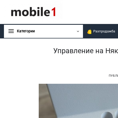
Skip
to
content
Kатегории
Разпродажба
Управление на Няк
ПУБЛ