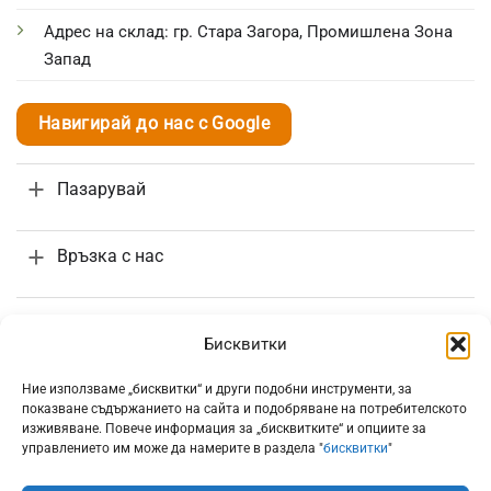
Адрес на склад: гр. Стара Загора, Промишлена Зона
Запад
Навигирай до нас с Google
Пазарувай
Връзка с нас
Поръчки и доставка
Бисквитки
Информация
Ние използваме „бисквитки“ и други подобни инструменти, за
показване съдържанието на сайта и подобряване на потребителското
изживяване. Повече информация за „бисквитките“ и опциите за
управлението им може да намерите в раздела "
бисквитки
"