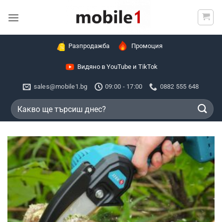
Skip
to
content
Разпродажба
Промоция
Видяно в YouTube и TikTok
sales@mobile1.bg
09:00 - 17:00
0882 555 648
Търсене
за: