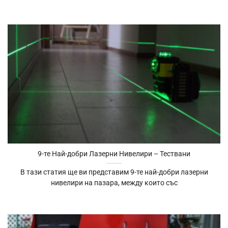
9-те Най-добри Лазерни Нивелири – Тествани
В тази статия ще ви представим 9-те най-добри лазерни
нивелири на пазара, между които със