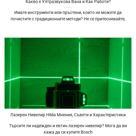
Какво е Ултразвукова Вана и Как Работи?
Имате инструменти или пръстени, които не можете да
почистите с традиционните методи? Не се притеснявайте,
Лазерен Нивелир Hilda Мнения, Съвети и Характеристики
Търсите ли надежден и евтин лазерен нивелир? Мога да ви
кажа да си купите Bosch