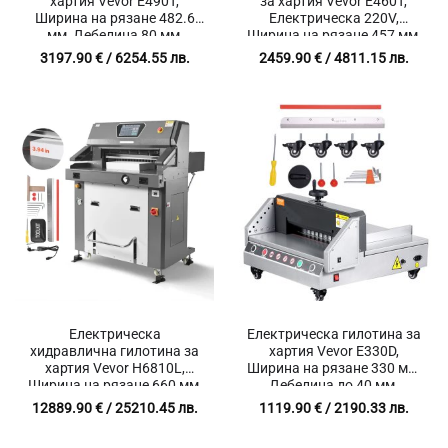
хартия Vevor E490T,
за хартия Vevor E460T,
Ширина на рязане 482.6
Електрическа 220V,
мм, Дебелина 80 мм,
Ширина на рязане 457 мм,
Тъчскрийн
Дебелина на рязане 58 мм,
3197.90
€
/ 6254.55 лв.
2459.90
€
/ 4811.15 лв.
Хидравлично рязане с
инфрачервена защита
Електрическа
Електрическа гилотина за
хидравлична гилотина за
хартия Vevor E330D,
хартия Vevor H6810L,
Ширина на рязане 330 мм,
Ширина на рязане 660 мм,
Дебелина до 40 мм,
Дебелина на рязане 100
Инфрачервена защита
12889.90
€
/ 25210.45 лв.
1119.90
€
/ 2190.33 лв.
мм, Инфрачервена защита