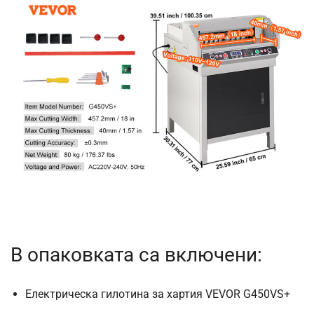
В опаковката са включени:
Електрическа гилотина за хартия VEVOR G450VS+