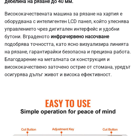
дебелина на рязане до 40 мм.
Висококачествената машина за рязане на хартия е
оборудвана с интелигентен LCD панел, който улеснява
управлението чрез дигитален интерфейс и удобни
бутони. Вграденото
инфрачервено насочване
подобрява точността, като ясно визуализира линията
на рязане, гарантирайки безопасна и прецизна работа.
Благодарение на металната си конструкция и
висококачествено заточено острие от стомана, уредът
осигурява дълъг живот и висока ефективност.