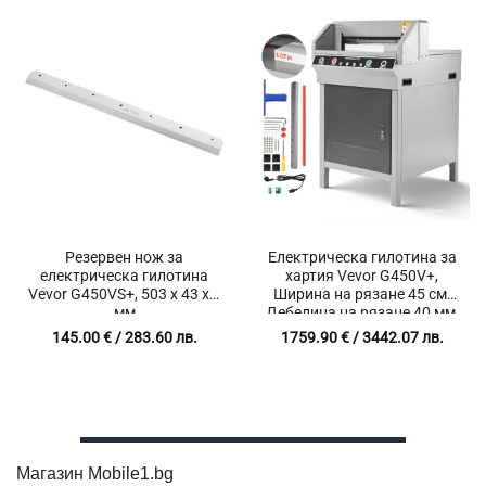
Резервен нож за
Електрическа гилотина за
електрическа гилотина
хартия Vevor G450V+,
Vevor G450VS+, 503 x 43 x 6
Ширина на рязане 45 см,
мм
Дебелина на рязане 40 мм,
Инфрачервена защита
145.00
€
/ 283.60 лв.
1759.90
€
/ 3442.07 лв.
Магазин Mobile1.bg