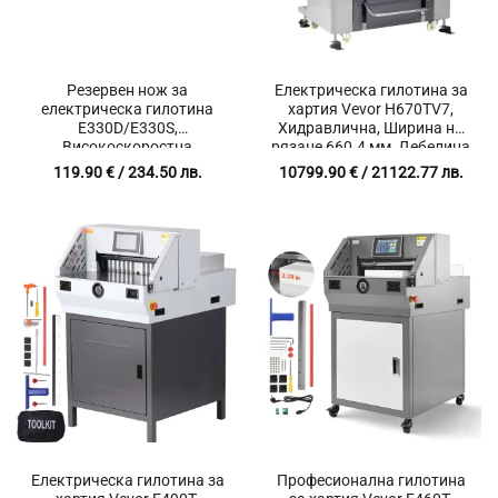
Резервен нож за
Електрическа гилотина за
електрическа гилотина
хартия Vevor H670TV7,
E330D/E330S,
Хидравлична, Ширина на
Високоскоростна
рязане 660.4 мм, Дебелина
инструментална стомана,
до 80 мм, Тъчскрийн
119.90
€
/ 234.50 лв.
10799.90
€
/ 21122.77 лв.
Размер 585 x 44 x 6 мм
Електрическа гилотина за
Професионална гилотина