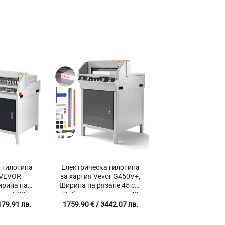
 гилотина
Електрическа гилотина
 VEVOR
за хартия Vevor G450V+,
ирина на
Ширина на рязане 45 см,
 мм, LCD
Дебелина на рязане 40
рачервено
мм, Инфрачервена
179.91 лв.
1759.90
€
/ 3442.07 лв.
ане
защита