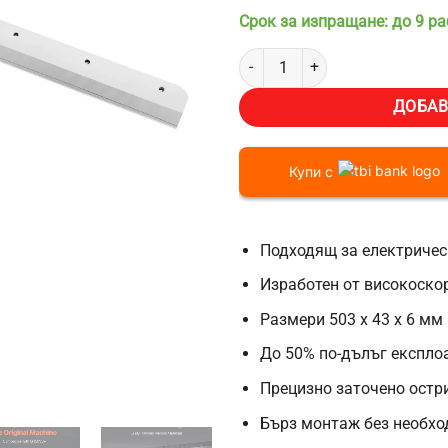
Срок за изпращане: до 9 р
количество за Резервен нож за 
ДОБАВ
Купи с
Подходящ за електричес
Изработен от високоско
Размери 503 x 43 x 6 мм
До 50% по-дълъг експло
Прецизно заточено остри
Бърз монтаж без необхо