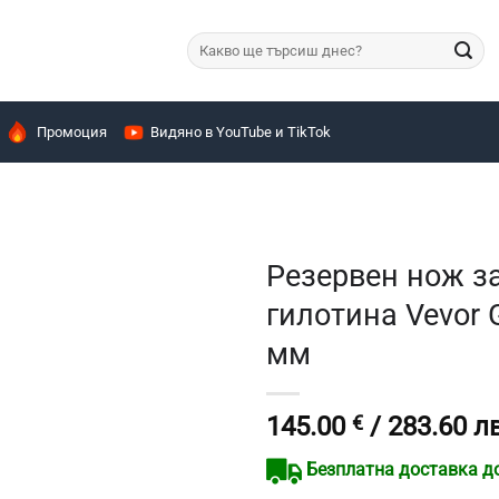
Търсене
за:
Промоция
Видяно в YouTube и TikTok
Резервен нож з
гилотина Vevor G
мм
145.00
€
/ 283.60 лв
Безплатна доставка до 