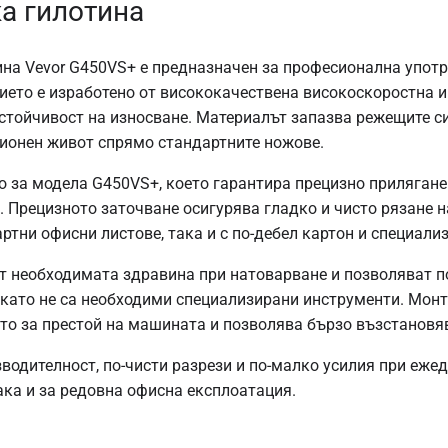
ка гилотина
ина Vevor G450VS+ е предназначен за професионална употр
рието е изработено от висококачествена високоскоростна 
стойчивост на износване. Материалът запазва режещите си
ионен живот спрямо стандартните ножове.
о за модела G450VS+, което гарантира прецизно приляган
 Прецизното заточване осигурява гладко и чисто рязане на
ртни офисни листове, така и с по-дебел картон и специали
ат необходимата здравина при натоварване и позволяват п
 като не са необходими специализирани инструменти. Мон
то за престой на машината и позволява бързо възстановяв
водителност, по-чисти разрези и по-малко усилия при еже
ака и за редовна офисна експлоатация.