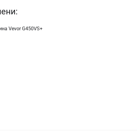
чени:
ина Vevor G450VS+