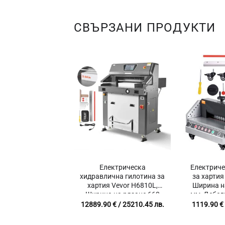
СВЪРЗАНИ ПРОДУКТИ
Електрическа
Електриче
хидравлична гилотина за
за хартия
хартия Vevor H6810L,
Ширина н
Ширина на рязане 660
мм, Дебел
мм, Дебелина на рязане
Инфрачер
12889.90
€
/ 25210.45 лв.
1119.90
€
100 мм, Инфрачервена
защита