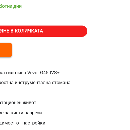
аботни дни
електрическа гилотина Vevor G450VS+, 503 x 43 x 6 мм
ЯНЕ В КОЛИЧКАТА
ка гилотина Vevor G450VS+
ростна инструментална стомана
атационен живот
е за чисти разрези
димост от настройки