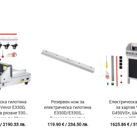
ска гилотина
Резервен нож за
Електрическа
 Vevor E330D,
електрическа гилотина
за хартия
а рязане 330
E330D/E330S,
G450VS+, Ш
ина до 40 мм,
Високоскоростна
рязане 457
вена защита
инструментална стомана,
дисплей, Инф
/ 2190.33 лв.
119.90
€
/ 234.50 лв.
1625.86
€
/ 3
Размер 585 x 44 x 6 мм
насочв