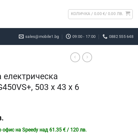
КОЛИЧКА /
0.00
€
/ 0.00 ЛВ.
sales@mobile1.bg
09:00 - 17:00
0882 555 648
а електрическа
450VS+, 503 x 43 x 6
.
офис на Speedy над 61.35 € / 120 лв.