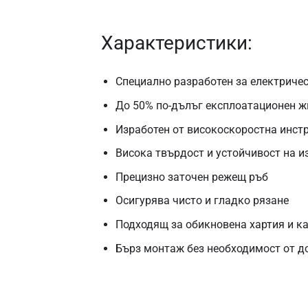
Характеристики:
Специално разработен за електриче
До 50% по-дълъг експлоатационен ж
Изработен от високоскоростна инст
Висока твърдост и устойчивост на и
Прецизно заточен режещ ръб
Осигурява чисто и гладко рязане
Подходящ за обикновена хартия и к
Бърз монтаж без необходимост от д