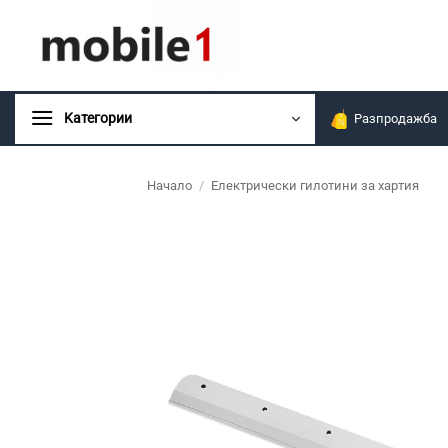
Skip
to
content
Kатегории
Разпродажба
Начало
/
Електрически гилотини за хартия