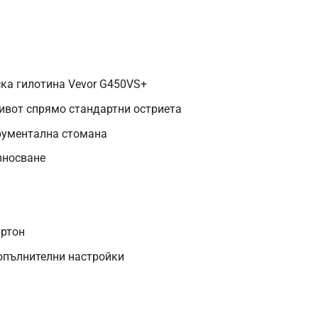
ска гилотина Vevor G450VS+
ивот спрямо стандартни остриета
рументална стомана
зносване
артон
опълнителни настройки