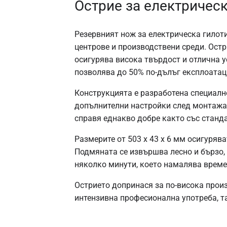
Острие за електричес
Резервният нож за електрическа гилот
центрове и производствени среди. Ост
осигурява висока твърдост и отлична у
позволява до 50% по-дълъг експлоатац
Конструкцията е разработена специалн
допълнителни настройки след монтажа.
справя еднакво добре както със станда
Размерите от 503 x 43 x 6 мм осигуряв
Подмяната се извършва лесно и бързо,
няколко минути, което намалява време
Острието допринася за по-висока произ
интензивна професионална употреба, т