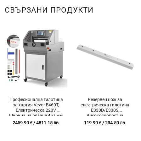
СВЪРЗАНИ ПРОДУКТИ
Професионална гилотина
Резервен нож за
за хартия Vevor E460T,
електрическа гилотина
Електрическа 220V,
E330D/E330S,
Ширина на рязане 457 мм,
Високоскоростна
Дебелина на рязане 58 мм,
инструментална стомана,
2459.90
€
/ 4811.15 лв.
119.90
€
/ 234.50 лв.
Хидравлично рязане с
Размер 585 x 44 x 6 мм
инфрачервена защита