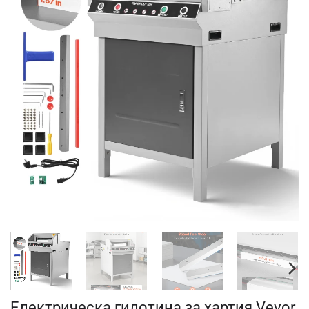
Електрическа гилотина за хартия Vevor