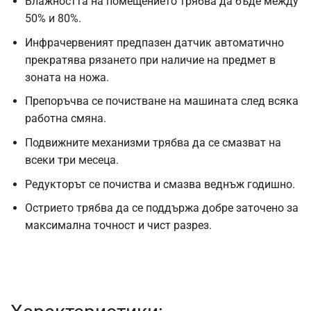
Влажността на помещението трябва да бъде между
50% и 80%.
Инфрачервеният предпазен датчик автоматично
прекратява рязането при наличие на предмет в
зоната на ножа.
Препоръчва се почистване на машината след всяка
работна смяна.
Подвижните механизми трябва да се смазват на
всеки три месеца.
Редукторът се почиства и смазва веднъж годишно.
Острието трябва да се поддържа добре заточено за
максимална точност и чист разрез.