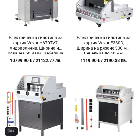
Електрическа гилотина за
Електрическа гилотина за
хартия Vevor H670TV7,
хартия Vevor E330D,
Хидравлична, Ширина на
Ширина на рязане 330 мм,
рязане 660.4 мм, Дебелина
Дебелина до 40 мм,
до 80 мм, Тъчскрийн
Инфрачервена защита
10799.90
€
/ 21122.77 лв.
1119.90
€
/ 2190.33 лв.