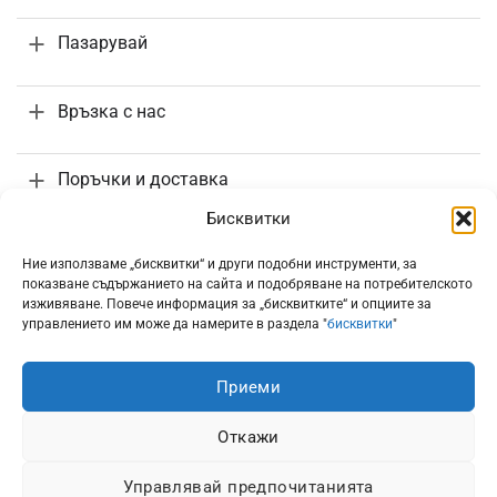
Пазарувай
Връзка с нас
Поръчки и доставка
Бисквитки
Информация
Ние използваме „бисквитки“ и други подобни инструменти, за
показване съдържанието на сайта и подобряване на потребителското
изживяване. Повече информация за „бисквитките“ и опциите за
управлението им може да намерите в раздела "
бисквитки
"
Приеми
Всички цени са с включено 20% ДДС
Откажи
Управлявай предпочитанията