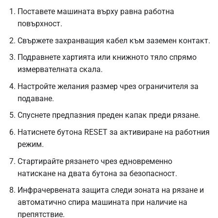
Поставете машината върху равна работна
повърхност.
Свържете захранващия кабел към заземен контакт.
Подравнете хартията или книжното тяло спрямо
измервателната скала.
Настройте желания размер чрез ограничителя за
подаване.
Спуснете предпазния преден капак преди рязане.
Натиснете бутона RESET за активиране на работния
режим.
Стартирайте рязането чрез едновременно
натискане на двата бутона за безопасност.
Инфрачервената защита следи зоната на рязане и
автоматично спира машината при наличие на
препятствие.