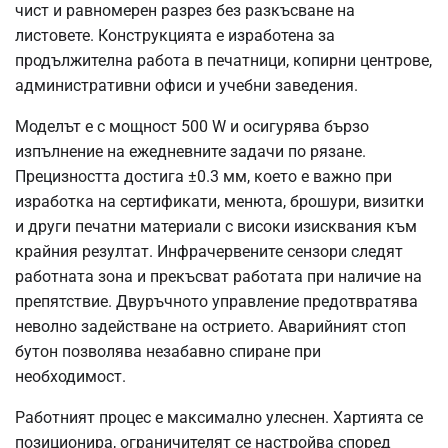
чист и равномерен разрез без разкъсване на
листовете. Конструкцията е изработена за
продължителна работа в печатници, копирни центрове,
административни офиси и учебни заведения.
Моделът е с мощност 500 W и осигурява бързо
изпълнение на ежедневните задачи по рязане.
Прецизността достига ±0.3 мм, което е важно при
изработка на сертификати, менюта, брошури, визитки
и други печатни материали с високи изисквания към
крайния резултат. Инфрачервените сензори следят
работната зона и прекъсват работата при наличие на
препятствие. Двуръчното управление предотвратява
неволно задействане на острието. Аварийният стоп
бутон позволява незабавно спиране при
необходимост.
Работният процес е максимално улеснен. Хартията се
позиционира, ограничителят се настройва според