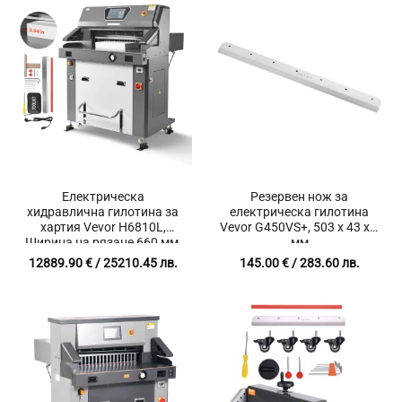
Електрическа
Резервен нож за
хидравлична гилотина за
електрическа гилотина
хартия Vevor H6810L,
Vevor G450VS+, 503 x 43 x 6
Ширина на рязане 660 мм,
мм
Дебелина на рязане 100
12889.90
€
/ 25210.45 лв.
145.00
€
/ 283.60 лв.
мм, Инфрачервена защита