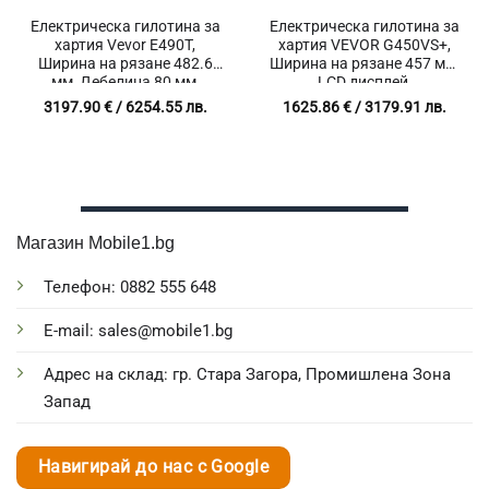
Електрическа гилотина за
Електрическа гилотина за
хартия Vevor E490T,
хартия VEVOR G450VS+,
Ширина на рязане 482.6
Ширина на рязане 457 мм,
мм, Дебелина 80 мм,
LCD дисплей,
Тъчскрийн
Инфрачервено насочване
3197.90
€
/ 6254.55 лв.
1625.86
€
/ 3179.91 лв.
Магазин Mobile1.bg
Телефон: 0882 555 648
E-mail: sales@mobile1.bg
Адрес на склад: гр. Стара Загора, Промишлена Зона
Запад
Навигирай до нас с Google