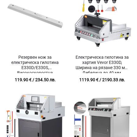
Резервен нож за
Електрическа гилотина за
електрическа гилотина
хартия Vevor E330D,
E330D/E330S,
Ширина на рязане 330 мм,
Високоскоростна
Дебелина до 40 мм,
инструментална стомана,
Инфрачервена защита
119.90
€
/ 234.50 лв.
1119.90
€
/ 2190.33 лв.
Размер 585 x 44 x 6 мм