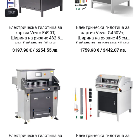
Електрическа гилотина за
Електрическа гилотина за
хартия Vevor E490T,
хартия Vevor G450V+,
Ширина на рязане 482.6
Ширина на рязане 45 см,
мм, Дебелина 80 мм,
Дебелина на рязане 40 мм,
Тъчскрийн
Инфрачервена защита
3197.90
€
/ 6254.55 лв.
1759.90
€
/ 3442.07 лв.
Електрическа гилотина за
Електрическа гилотина за