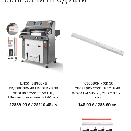
СВЪРЗАНИ ПРОДУКТИ
Електрическа
Резервен нож за
хидравлична гилотина за
електрическа гилотина
хартия Vevor H6810L,
Vevor G450VS+, 503 x 43 x 6
Ширина на рязане 660 мм,
мм
Дебелина на рязане 100
12889.90
€
/ 25210.45 лв.
145.00
€
/ 283.60 лв.
мм, Инфрачервена защита