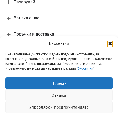
Пазарувай
Връзка с нас
Поръчки и доставка
Бисквитки
Информация
Ние използваме „бисквитки“ и други подобни инструменти, за
показване съдържанието на сайта и подобряване на потребителското
изживяване. Повече информация за „бисквитките“ и опциите за
управлението им може да намерите в раздела "
бисквитки
"
Приеми
Всички цени са с включено 20% ДДС
Откажи
Управлявай предпочитанията