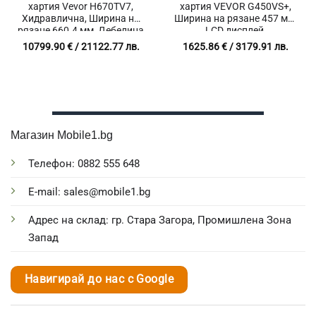
хартия Vevor H670TV7,
хартия VEVOR G450VS+,
Хидравлична, Ширина на
Ширина на рязане 457 мм,
рязане 660.4 мм, Дебелина
LCD дисплей,
до 80 мм, Тъчскрийн
Инфрачервено насочване
10799.90
€
/ 21122.77 лв.
1625.86
€
/ 3179.91 лв.
Магазин Mobile1.bg
Телефон: 0882 555 648
E-mail: sales@mobile1.bg
Адрес на склад: гр. Стара Загора, Промишлена Зона
Запад
Навигирай до нас с Google