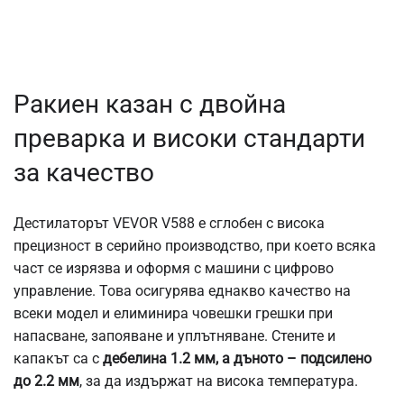
Ракиен казан с двойна
преварка и високи стандарти
за качество
Дестилаторът VEVOR V588 е сглобен с висока
прецизност в серийно производство, при което всяка
част се изрязва и оформя с машини с цифрово
управление. Това осигурява еднакво качество на
всеки модел и елиминира човешки грешки при
напасване, запояване и уплътняване. Стените и
капакът са с
дебелина 1.2 мм, а дъното – подсилено
до 2.2 мм
, за да издържат на висока температура.