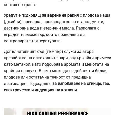
контакт с храна.
Уредът е подходящ
за варене на ракия
с плодова каша
(джибри), преварка, производство на етанол, уиски,
дестилирана вода и етерични масла. Разполага с
вграден термометър, който позволява да
контролирате температурата.
Допълнителният съд (тъмпър) служи за втора
преработка на алкохолните пари, задържайки примеси
като метанол, като подобрява аромата и мекотата на
крайния продукт. В него може да се добавят и билки,
плодове или остатъчна течност от предишна
дестилация. Подходящ е
за използване на огнище, газ,
електрически и индукционни котлони.