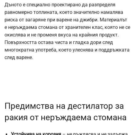
Дъното е специално проектирано да разпределя
равномерно топлината, което значително намалява
риска от загаряне при варене на джибри. Материалът
е неръждаема стомана от хранителен клас, която не се
окислява и не променя вкуса на крайния продукт.
Повърхността остава чиста и гладка дори след
многократна употреба, което улеснява и поддръжката
след варене.
Предимства на дестилатор за
ракия от неръждаема стомана
Устойчива на корозия
– не ръждясва и не задържа