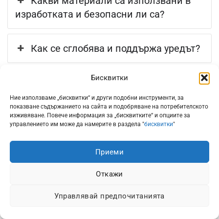
Какви материали са използвани в
изработката и безопасни ли са?
Как се сглобява и поддържа уредът?
Бисквитки
Какви са мерките за безопасност
при работа с казана?
Ние използваме „бисквитки“ и други подобни инструменти, за
показване съдържанието на сайта и подобряване на потребителското
изживяване. Повече информация за „бисквитките“ и опциите за
управлението им може да намерите в раздела "
бисквитки
"
Приеми
Вижте още:
Откажи
Казан за ракия Vevor V558-30, Вместимост 30 литра
Управлявай предпочитанията