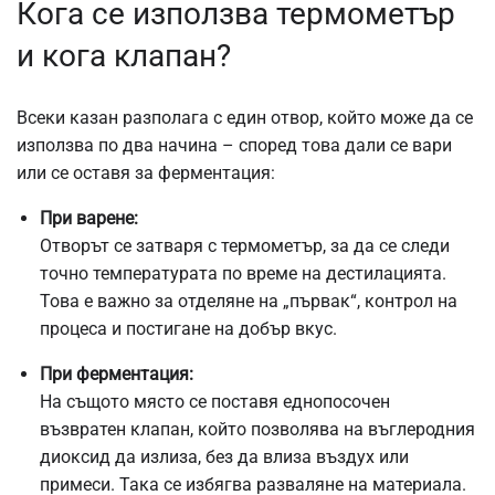
Кога се използва термометър
и кога клапан?
Всеки казан разполага с един отвор, който може да се
използва по два начина – според това дали се вари
или се оставя за ферментация:
При варене:
Отворът се затваря с термометър, за да се следи
точно температурата по време на дестилацията.
Това е важно за отделяне на „първак“, контрол на
процеса и постигане на добър вкус.
При ферментация:
На същото място се поставя еднопосочен
възвратен клапан, който позволява на въглеродния
диоксид да излиза, без да влиза въздух или
примеси. Така се избягва разваляне на материала.