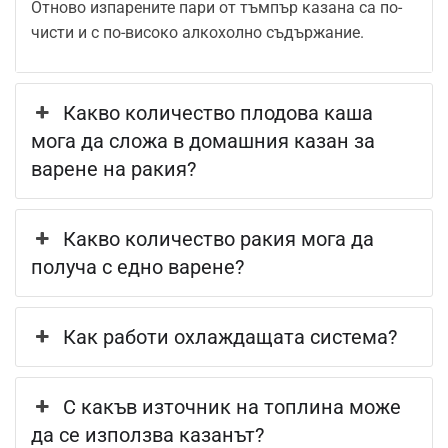
Отново изпарените пари от тъмпър казана са по-
чисти и с по-високо алкохолно съдържание.
Какво количество плодова каша
мога да сложа в домашния казан за
варене на ракия?
Какво количество ракия мога да
получа с едно варене?
Как работи охлаждащата система?
С какъв източник на топлина може
да се използва казанът?