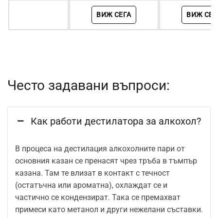
ВИЖ СЕГА
ВИЖ СЕГ
Често задавани въпроси:
Как работи дестилатора за алкохол?
В процеса на дестилация алкохолните пари от
основния казан се пренасят чрез тръба в тъмпър
казана. Там те влизат в контакт с течност
(остатъчна или ароматна), охлаждат се и
частично се кондензират. Така се премахват
примеси като метанол и други нежелани съставки.