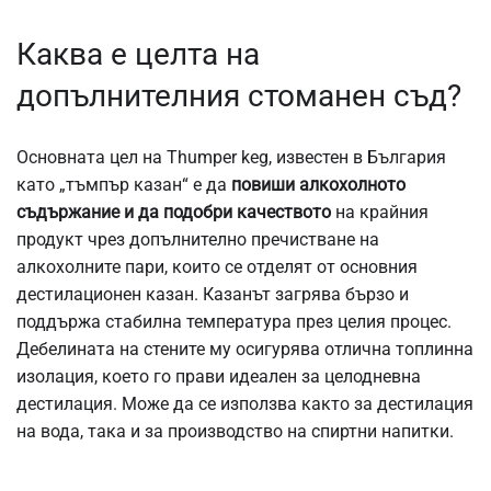
Каква е целта на
допълнителния стоманен съд?
Основната цел на Thumper keg, известен в България
като „тъмпър казан“ е да
повиши
алкохолното
съдържание и да подобри качеството
на крайния
продукт чрез допълнително пречистване на
алкохолните пари, които се отделят от основния
дестилационен казан. Казанът загрява бързо и
поддържа стабилна температура през целия процес.
Дебелината на стените му осигурява отлична топлинна
изолация, което го прави идеален за целодневна
дестилация. Може да се използва както за дестилация
на вода, така и за производство на спиртни напитки.