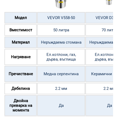
Модел
VEVOR V558-50
VEVOR D346
Вместимост
50 литра
70 литр
Материал
Неръждаема стомана
Неръждаема с
Ел.котлони, газ,
Ел.котлони, 
Нагряване
дърва, въглища
дърва, въг
Пречистване
Медна серпентина
Керамични то
Дебелина
2.2 мм
2.2 мм
Двойна
преварка на
Да
Да
момента