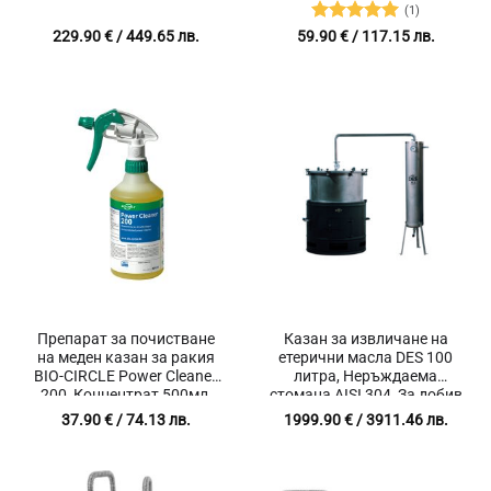
помпа
(1)
Оценено с
229.90
€
/ 449.65 лв.
59.90
€
/ 117.15 лв.
5
от 5
Препарат за почистване
Казан за извличане на
на меден казан за ракия
етерични масла DES 100
BIO-CIRCLE Power Cleaner
литра, Неръждаема
200, Концентрат 500мл,
стомана AISI 304, За добив
Разреждане до 1:40,
на масла и вода от
37.90
€
/ 74.13 лв.
1999.90
€
/ 3911.46 лв.
Подходящ за мед,
лавандула, роза, мента,
неръждаема стомана,
лайка и други билки
месинг и алуминий