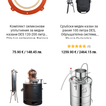
Комплект силиконови
Сръбски меден казан за
уплътнения за медни
ракия 100 литра DES,
казани DES 120-200 литра,
Обръщателна система,
Плътно затваряне, Висока
Ръчна бъркалка,
термо издръжливост
Охладител от ново
поколение PH-30 Premium
(5)
със 7 метра охлаждащ път
Оценено с
75.90
€
/ 148.45 лв.
1259.90
€
/ 2464.15 лв.
5
от 5