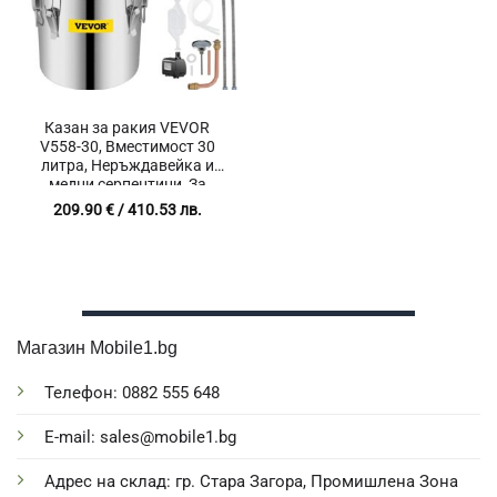
Казан за ракия VEVOR
V558-30, Вместимост 30
литра, Неръждавейка и
медни серпентини, За
дестилация на алкохол,
209.90
€
/ 410.53 лв.
Циркулационна помпа
Магазин Mobile1.bg
Телефон: 0882 555 648
E-mail: sales@mobile1.bg
Адрес на склад: гр. Стара Загора, Промишлена Зона