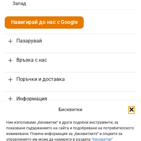
Запад
Навигирай до нас с Google
Пазарувай
Връзка с нас
Поръчки и доставка
Информация
Бисквитки
Ние използваме „бисквитки“ и други подобни инструменти, за
показване съдържанието на сайта и подобряване на потребителското
изживяване. Повече информация за „бисквитките“ и опциите за
Всички цени са с включено 20% ДДС
управлението им може да намерите в раздела "
бисквитки
"