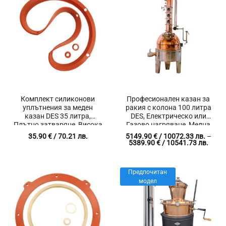
Комплект силиконови
Професионален казан за
уплътнения за меден
ракия с колона 100 литра
казан DES 35 литра,
DES, Eлектрическо или
Плътно затваряне, Висока
Газово нагряване, Медна
термо издръжливост
ректификационна колона,
35.90
€
/ 70.21 лв.
5149.90
€
/ 10072.33 лв.
–
Мобилно смарт
Price
5389.90
€
/ 10541.73 лв.
range
управление на
5149.
дестилацията
/
10072
Предпочитан
throu
5389.
модел
/
10541