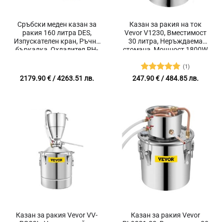
Сръбски меден казан за
Казан за ракия на ток
ракия 160 литра DES,
Vevor V1230, Вместимост
Изпускателен кран, Ръчна
30 литра, Неръждаема
бъркалка, Охладител PH-
стомана, Мощност 1800W
30 Premium
(1)
Оценено с
2179.90
€
/ 4263.51 лв.
247.90
€
/ 484.85 лв.
5
от 5
Казан за ракия Vevor VV-
Казан за ракия Vevor