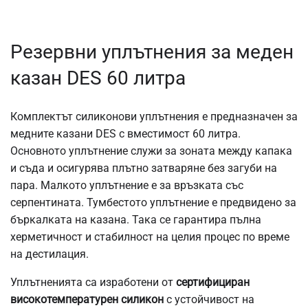
Резервни уплътнения за меден
казан DES 60 литра
Комплектът силиконови уплътнения е предназначен за
медните казани DES с вместимост 60 литра.
Основното уплътнение служи за зоната между капака
и съда и осигурява плътно затваряне без загуби на
пара. Малкото уплътнение е за връзката със
серпентината. Тумбестото уплътнение е предвидено за
бъркалката на казана. Така се гарантира пълна
херметичност и стабилност на целия процес по време
на дестилация.
Уплътненията са изработени от
сертифициран
високотемпературен силикон
с устойчивост на