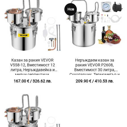
Нов
Казан за ракия VEVOR
Неръждаем казан за
V558-12, Вместимост 12
ракия VEVOR P2608,
литра, Неръждавейка и
Вместимост 30 литра,
медни серпентини,
Сухопарник, Термометър и
Циркулационна помпа
водна помпа
167.00
€
/ 326.62 лв.
209.90
€
/ 410.53 лв.