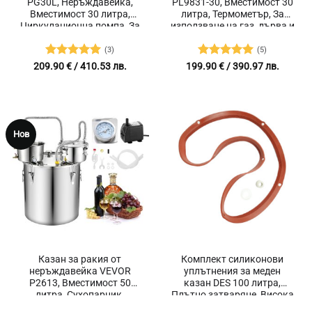
PG30L, Неръждавейка,
PL9831-30, Вместимост 30
Вместимост 30 литра,
литра, Термометър, За
Циркулационна помпа, За
използване на газ, дърва и
дестилация на алкохол,
електрически котлони
Термометър
(3)
(5)
Оценено с
Оценено с
209.90
€
/ 410.53 лв.
199.90
€
/ 390.97 лв.
5
от 5
5
от 5
Нов
Казан за ракия от
Комплект силиконови
неръждавейка VEVOR
уплътнения за меден
P2613, Вместимост 50
казан DES 100 литра,
литра, Сухопарник,
Плътно затваряне, Висока
Термометър и водна
термо издръжливост