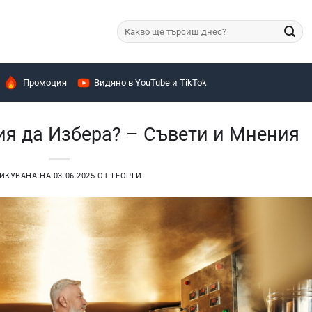
Търсене
за:
Промоция
Видяно в YouTube и TikTok
ия да Избера? – Съвети и Мнения
ИКУВАНА НА
03.06.2025
ОТ
ГЕОРГИ