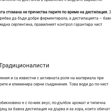
та стомана не пречиства парите по време на дестилация.
З
трябва да бъде добре ферментирала, а дестилацията – бав
медна серпентина, правилният контрол гарантира чист
 Традиционалисти
ения и са известни с активната роля на материала при
ите и елиминира серни съединения. Това води до по-чист
обикновено е с по-мек вкус, по-дълбок аромат и типична
ящ за бавна дестилация на дърва и за хора, които обичат