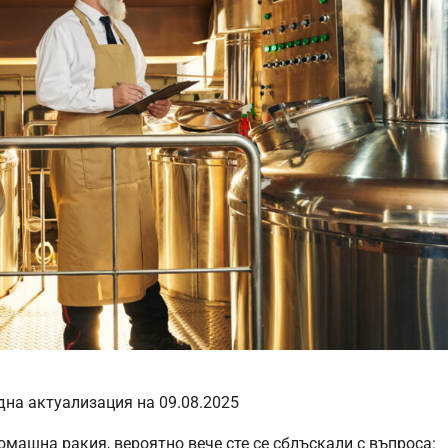
дна актуализация на 09.08.2025
омашна ракия, вероятно вече сте се сблъскали с въпроса: