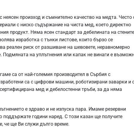
с неясен произход и съмнително качество на медта. Често 
ериали с ниско съдържание на чиста мед, което директно
йния продукт. Няма ясен стандарт за дебелината на стените
олява изработка с тънки листове, които бързо се
ва реален риск от разшиване на шевовете, неравномерно
. Подмяната на уплътнения или капак не винаги е възможн
гаме са от най-големия производител в Сърбия с
зработени са с цифрови машини, роботизирани заварки и с
а сертифицирана мед и дебелостенни тръби, за да няма
лътнението е здраво и не изпуска пара. Имаме резервни
го поддържате години наред. С този казан ще получите
е, че ще Ви служи дълго време.