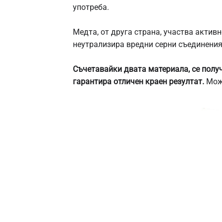
употреба.
Медта, от друга страна, участва актив
неутрализира вредни серни съединения
Съчетавайки двата материала, се получ
гарантира отличен краен резултат.
Може