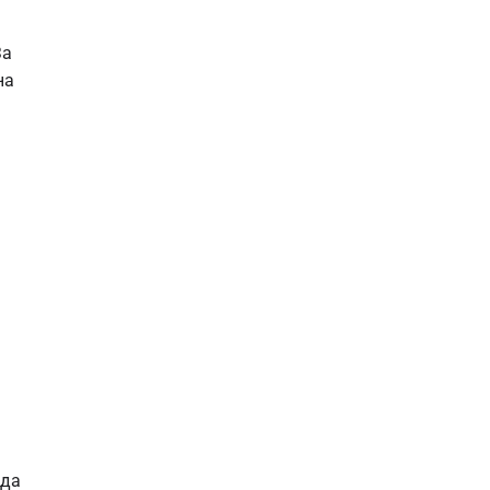
а
на
 да