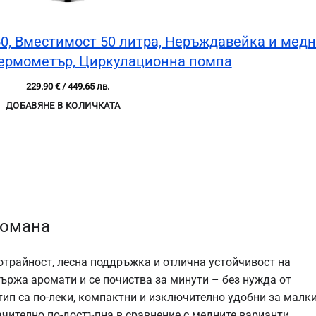
50, Вместимост 50 литра, Неръждавейка и мед
Термометър, Циркулационна помпа
229.90
€
/ 449.65 лв.
ДОБАВЯНЕ В КОЛИЧКАТА
томана
трайност, лесна поддръжка и отлична устойчивост на
адържа аромати и се почиства за минути – без нужда от
тип са по-леки, компактни и изключително удобни за малк
ачително по-достъпна в сравнение с медните варианти.