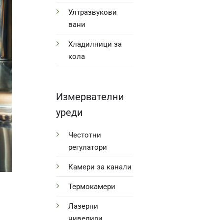
Ултразвукови
вани
Хладилници за
кола
Измервателни
уреди
Честотни
регулатори
Камери за канали
Термокамери
Лазерни
нивелири