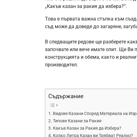
„Какъв казан за ракия да избера?“.
Това е първата важна стъпка към съз
съд може да доведе до загаряне, загуб
В следващите редове ще разберете какв
започвате или вече имате опит. Ще Ви 
конструкцията и обема, както и реални
производител.
Съдържание
Видове Казани Според Материала на Из
Типове Казани за Ракия
Какъв Казан за Ракия да Избера?
Колко Литра Казан ви Трябват Реално?