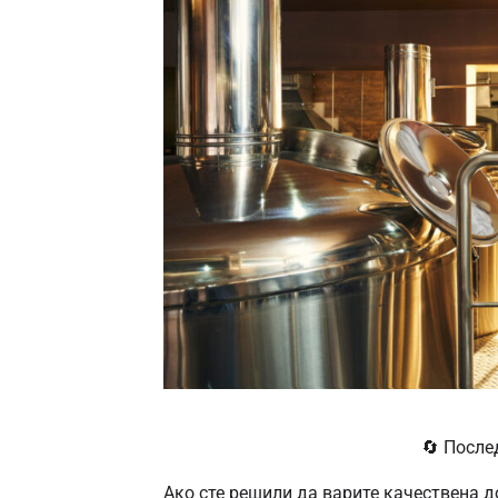
🔄 После
Ако сте решили да варите качествена д