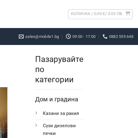
КОЛИЧКА /
0.00
€
/ 0.00 ЛВ.
sales@mobile1.bg
09:00 - 17:00
0882 555 648
Пазарувайте
по
категории
Дом и градина
Казани за ракия
Сухи дизелови
печки