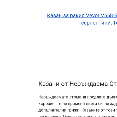
Казан за ракия Vevor V558-
серпентини, 
Казани от Неръждаема С
Неръждаемата стомана предлага дълго
корозия. Тя не променя цвета си, не з
допълнителни грижи. Казаните от този 
помещения. Освен това, цената им е зн