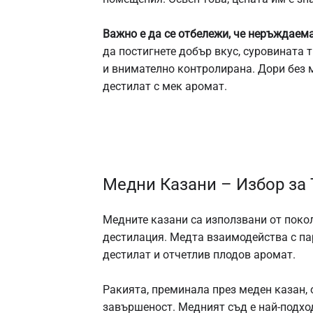
Важно е да се отбележи, че неръждаема
да постигнете добър вкус, суровината 
и внимателно контролирана. Дори без 
дестилат с мек аромат.
Медни Казани – Избор за
Медните казани са използвани от покол
дестилация. Медта взаимодейства с пар
дестилат и отчетлив плодов аромат.
Ракията, преминала през меден казан, 
завършеност. Медният съд е най-подход