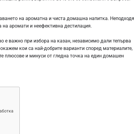
даването на ароматна и чиста домашна напитка. Неподход
а на аромати и неефективна дестилация.
о е важно при избора на казан, независимо дали тепърва
покажем кои са най-добрите варианти според материалите,
те плюсове и минуси от гледна точка на един домашен
работка