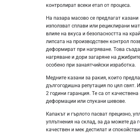
контролират всеки етап от процеса.
На пазара масово се предлагат казани 
използват сплави или рециклирани мат
влияе на вкуса и безопасността на кра
липсата на производствен контрол позв
деформират при нагряване. Това създа
нагряване и дори загаряне на джибрите
особено при занаятчийски изработка.
Медните казани за ракия, които предла
дългогодишна репутация по цял свят. И
2 години гаранция. Те са от качествен
деформации или спукани шевове.
Капакът и гърлото пасват прецизно, уп
уплътнения на склад, за да можете да 
качествен и мек дестилат и спокойстви