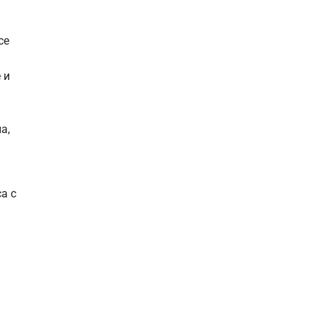
се
 и
а,
а с