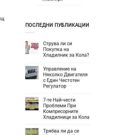
ящ
ПОСЛЕДНИ ПУБЛИКАЦИИ
Струва ли си
Покупка на
Хладилник за Кола?
Няма
коментари
Управление на
за
Струва
Няколко Двигателя
ли
с Един Честотен
си
Покупка
Регулатор
на
Хладилник
Няма
за
коментари
7-те Най-чести
за
Кола?
Управление
Проблеми При
на
Компресорните
Няколко
Двигателя
Хладилници за Кола
с
Един
Няма
Честотен
коментари
Трябва ли да се
за
Регулатор
7-