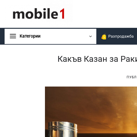
Skip
to
content
Kатегории
Разпродажба
Какъв Казан за Рак
ПУБЛ