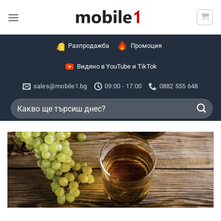
Skip
to
content
Разпродажба
Промоция
Видяно в YouTube и TikTok
sales@mobile1.bg
09:00 - 17:00
0882 555 648
Търсене
за: