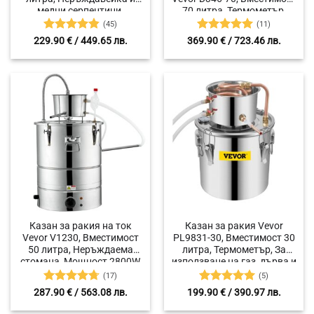
медни серпентини,
70 литра, Термометър,
Термометър,
Керамични топчета за
(45)
(11)
Циркулационна помпа
пречистване,
Оценено с
Оценено с
229.90
€
/ 449.65 лв.
369.90
€
/ 723.46 лв.
Циркулационна водна
4.84
от 5
4.91
от 5
помпа
Казан за ракия на ток
Казан за ракия Vevor
Vevor V1230, Вместимост
PL9831-30, Вместимост 30
50 литра, Неръждаема
литра, Термометър, За
стомана, Мощност 2800W
използване на газ, дърва и
електрически котлони
(17)
(5)
Оценено с
Оценено с
287.90
€
/ 563.08 лв.
199.90
€
/ 390.97 лв.
4.71
от 5
5
от 5