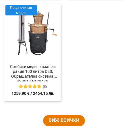
Предпочитан
модел
Сръбски меден казан за
ракия 100 литра DES,
Обръщателна система,
Ръчна бъркалка,
Охладител от ново
(5)
поколение PH-30 Premium
Оценено с
1259.90
€
/ 2464.15 лв.
със 7 метра охлаждащ път
5
от 5
ВИЖ ВСИЧКИ