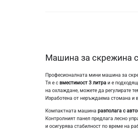
Машина за скрежина с
Професионалната мини машина за скреж
Тя е с
вместимост 3 литра
и е подходящ
на охлаждане, можете да регулирате те
Изработена от неръждаема стомана и 
Компактната машина
разполага с авт
Контролният панел предлага лесно упр
и осигурява стабилност по време на р