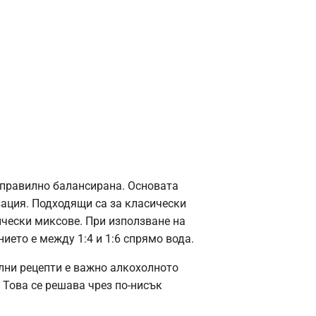
 правилно балансирана. Основата
зация. Подходящи са за класически
ически миксове. При използване на
ието е между 1:4 и 1:6 спрямо вода.
лни рецепти е важно алкохолното
 Това се решава чрез по-нисък