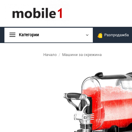
Skip
to
content
Kатегории
Разпродажба
Начало
/
Машини за скрежина