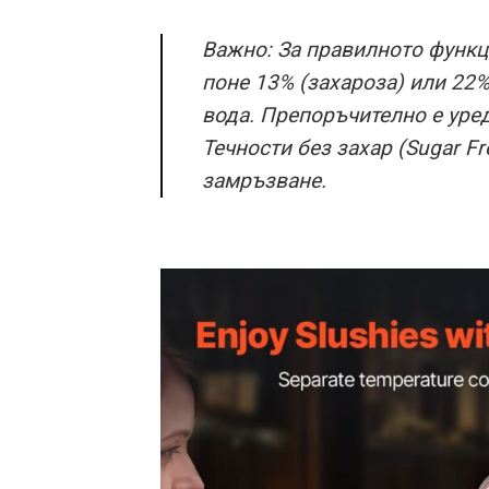
Важно: За правилното функц
поне 13% (захароза) или 22
вода. Препоръчително е уред
Течности без захар (Sugar F
замръзване.