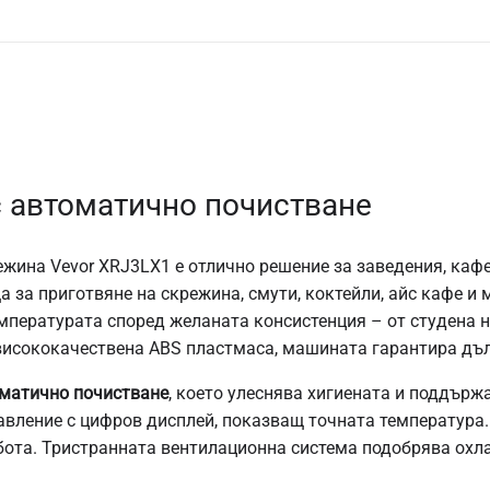
 автоматично почистване
ина Vevor XRJ3LX1 е отлично решение за заведения, кафе
а за приготвяне на скрежина, смути, коктейли, айс кафе и 
мпературата според желаната консистенция – от студена н
висококачествена ABS пластмаса, машината гарантира дъл
оматично почистване
, което улеснява хигиената и поддърж
авление с цифров дисплей, показващ точната температура
абота. Тристранната вентилационна система подобрява охл