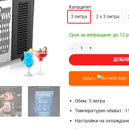
Капацитет
3 литра
2 х 3 литра
Срок за изпращане: до 12 
количество за Мини машина за 
ДОБАВ
Купи с
Обем: 3 литра
Температурен обхват: -
Настройки на охлаждане