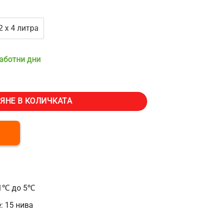
2 х 4 литра
работни дни
скрежина VEVOR XRJ3LX1, Капацитет 3 литра, Температурен обхват
ЯНЕ В КОЛИЧКАТА
11℃ до 5℃
: 15 нива