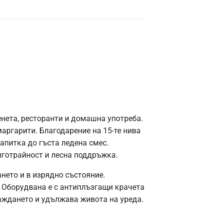
нета, ресторанти и домашна употреба.
маргарити. Благодарение на 15-те нива
апитка до гъста ледена смес.
готрайност и лесна поддръжка.
ането и в изрядно състояние.
. Оборудвана е с антиплъзгащи крачета
аждането и удължава живота на уреда.