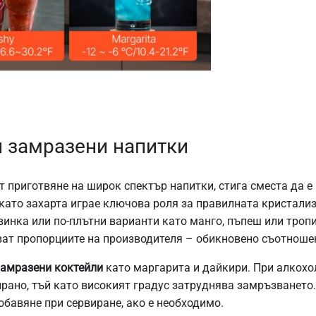
и замразени напитки
 приготвяне на широк спектър напитки, стига сместа да е
, като захарта играе ключова роля за правилната кристали
овинка или по-плътни варианти като манго, пъпеш или троп
ват пропорциите на производителя – обикновено съотношен
замразени коктейли
като
маргарита и дайкири. При алкохо
рано, тъй като високият градус затруднява замръзването.
обавяне при сервиране, ако е необходимо.