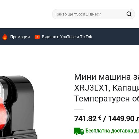
Търсене
за:
Промоция
Видяно в YouTube и TikTok
Мини машина з
XRJ3LX1, Капаци
Температурен о
741.32
€
/ 1449.90 
Безплатна доставка до 