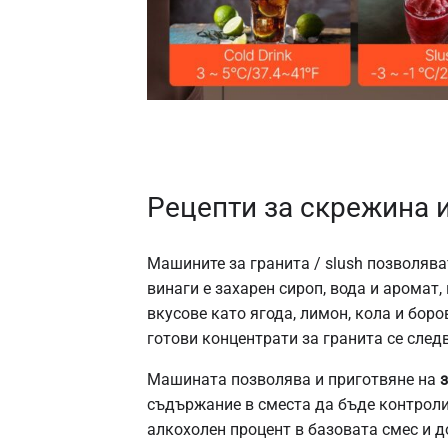
Рецепти за скрежина 
Машините за
гранита
/
slush
позволяват
винаги е захарен сироп, вода и аромат
вкусове като ягода, лимон, кола и бор
готови концентрати за гранита се след
Машината позволява и приготвяне на
съдържание в сместа да бъде контроли
алкохолен процент в базовата смес и д