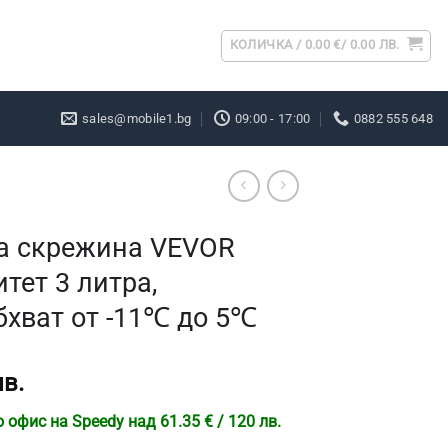
КОЛИЧКА /
0.00
€
/ 0.00 ЛВ.
sales@mobile1.bg
09:00 - 17:00
0882 555 648
а скрежина VEVOR
тет 3 литра,
бхват от -11℃ до 5℃
лв.
офис на Speedy над 61.35 € / 120 лв.