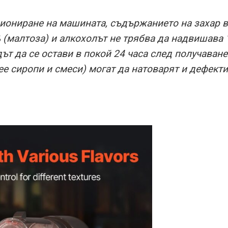
иониране на машината, съдържанието на захар в
% (малтоза) и алкохолът не трябва да надвишава
ът да се остави в покой 24 часа след получаване
ree сиропи и смеси) могат да натоварят и дефек