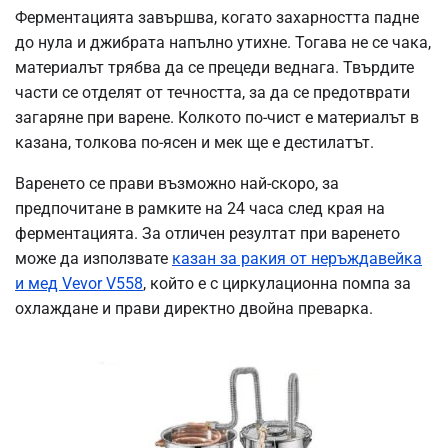
Ферментацията завършва, когато захарността падне
до нула и джибрата напълно утихне. Тогава не се чака,
материалът трябва да се прецеди веднага. Твърдите
части се отделят от течността, за да се предотврати
загаряне при варене. Колкото по-чист е материалът в
казана, толкова по-ясен и мек ще е дестилатът.
Варенето се прави възможно най-скоро, за
предпочитане в рамките на 24 часа след края на
ферментацията. За отличен резултат при варенето
може да използвате
казан за ракия от неръждавейка
и мед Vevor V558
, който е с циркулационна помпа за
охлаждане и прави директно двойна преварка.