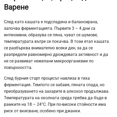
Варене
След като кашата е подсладена и балансирана,
започва ферментацията. Първите 3 – 4 дни са
интензивни, образува се пяна, чуват се шумове,
температурата вътре се покачва. В този етап кашата
се разбърква внимателно всеки ден, за да се
разпредели равномерно дрождевата активност и да
не се развиват нежелани микроорганизми по
повърхността.
След бурния старт процесът навлиза в тиха
ферментация. Темпото се забавя, пяната спада, но
преобразуването на захарите в алкохол продължава.
Температурата на околната среда трябва да бъде в
рамките на 18 – 24°C. При по-високи стойности има
риск от вкисване, особено при джанки.