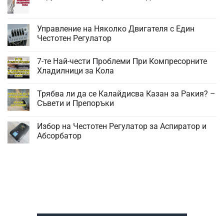
Няма
коментари
за
Струва
Управление на Няколко Двигателя с Един
ли
Честотен Регулатор
си
Покупка
Няма
на
коментари
Хладилник
7-те Най-чести Проблеми При Компресорните
за
за
Управление
Хладилници за Кола
Кола?
на
Няколко
Няма
Двигателя
коментари
Трябва ли да се Калайдисва Казан за Ракия? –
с
за
Един
7-
Съвети и Препоръки
Честотен
те
Регулатор
Най-
Няма
чести
коментари
Избор на Честотен Регулатор за Аспиратор и
Проблеми
за
При
Трябва
Абсорбатор
Компресорните
ли
Хладилници
да
Няма
за
се
коментари
Кола
Калайдисва
за
Казан
Избор
за
на
Ракия?
Честотен
–
Регулатор
Съвети
за
и
Аспиратор
Препоръки
и
Абсорбатор