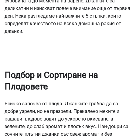
суровината до момента на варене. Джанките са
деликатни и изискват повече внимание още от първия
ден. Нека разгледаме най-важните 5 стъпки, които
определят качеството на всяка домашна ракия от
джанки.
Подбор и Сортиране на
Плодовете
Всичко започва от плода. Джанките трябва да са
добре узрели, но не презрели. Прекалено меките и
кашави плодове водят до ускорено вкисване, а
зелените, до слаб аромат и плосък вкус. Най-добри са
сочните, плътни джанки със свеж аромат и без