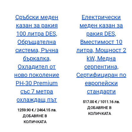
Сръбски меден
Електрически
казан за ракия
меден казан за
100 литра DES,
ракия DES,
Обръщателна
Вместимост 10
система, Ръчна
литра, Мощност 2
бъркалка,
kW, Медна
Охладител от
серпентина,
ново поколение
Сертифициран по
PH-30 Premium
европейски
със 7 метра
стандарти
охлаждащ път
517.00
€
/ 1011.16 лв.
ДОБАВЯНЕ В
1259.90
€
/ 2464.15 лв.
КОЛИЧКАТА
ДОБАВЯНЕ В
КОЛИЧКАТА