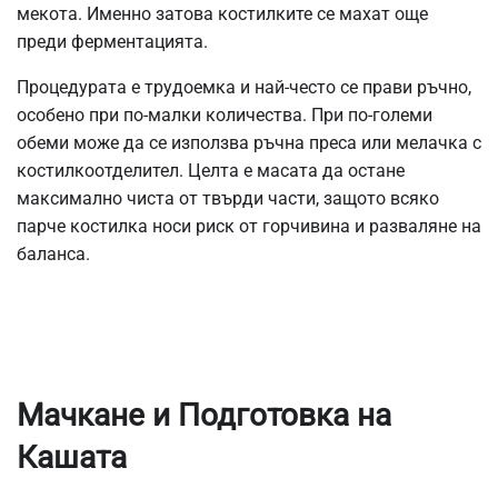
мекота. Именно затова костилките се махат още
преди ферментацията.
Процедурата е трудоемка и най-често се прави ръчно,
особено при по-малки количества. При по-големи
обеми може да се използва ръчна преса или мелачка с
костилкоотделител. Целта е масата да остане
максимално чиста от твърди части, защото всяко
парче костилка носи риск от горчивина и разваляне на
баланса.
Мачкане и Подготовка на
Кашата