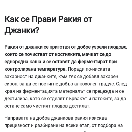
Как се Прави Ракия от
Джанки?
Ракия от джанки се приготвя от добре узрели плодове,
които се почистват от костилките, мачкат се до
еднородна каша и се оставят да ферментират при
контролирана температура.
Поради по-ниската
захарност на джанките, към тях се добавя захарен
сироп, за да се постигне добър алкохолен градус. След
края на ферментацията материалът се прецежда и се
дестилира, като се отделят първакът и патоките, за да
остане само чистият плодов дестилат.
Направата на добра джанкова ракия изисква
прецизност и разбиране на всеки етап, от подбора на