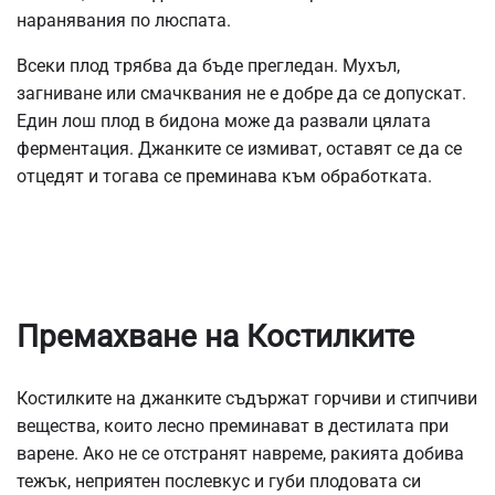
наранявания по люспата.
Всеки плод трябва да бъде прегледан. Мухъл,
загниване или смачквания не е добре да се допускат.
Един лош плод в бидона може да развали цялата
ферментация. Джанките се измиват, оставят се да се
отцедят и тогава се преминава към обработката.
Премахване на Костилките
Костилките на джанките съдържат горчиви и стипчиви
вещества, които лесно преминават в дестилата при
варене. Ако не се отстранят навреме, ракията добива
тежък, неприятен послевкус и губи плодовата си