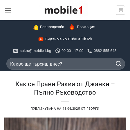
Skip
to
content
Разпродажба
Промоция
Видяно в YouTube и TikTok
sales@mobile1.bg
09:00 - 17:00
0882 555 648
Търсене
за:
Как се Прави Ракия от Джанки –
Пълно Ръководство
ПУБЛИКУВАНА НА
13.06.2025
ОТ
ГЕОРГИ