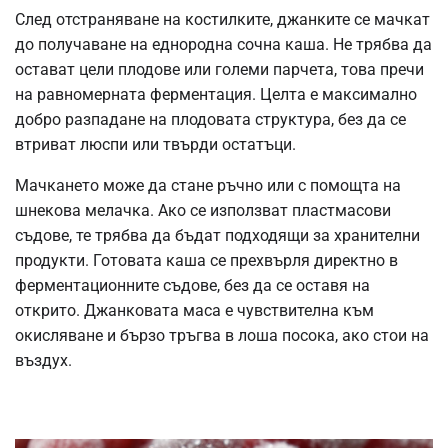
След отстраняване на костилките, джанките се мачкат
до получаване на еднородна сочна каша. Не трябва да
остават цели плодове или големи парчета, това пречи
на равномерната ферментация. Целта е максимално
добро разпадане на плодовата структура, без да се
втриват люспи или твърди остатъци.
Мачкането може да стане ръчно или с помощта на
шнекова мелачка. Ако се използват пластмасови
съдове, те трябва да бъдат подходящи за хранителни
продукти. Готовата каша се прехвърля директно в
ферментационните съдове, без да се оставя на
открито. Джанковата маса е чувствителна към
окисляване и бързо тръгва в лоша посока, ако стои на
въздух.