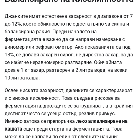
Джанките имат естествена захарност в диапазона от 7
до 12%, което обикновено не е достатъчно за силна и
балансирана ракия. Преди началото на
ферментацията е важно да се направи измерване с
виномер или рефрактометър. Ако показанията са под
18%, се добавя захарен сироп, не директна захар, за да
се избегне неравномерно разтваряне. Обичайната
доза е 1 кг захар, разтворен в 2 литра вода, на всеки
10 литра каша.
Освен ниската захарност, джанките се характеризират
и с висока киселинност. Това създава рискове за
ферментацията, дрождите се затрудняват, а в крайния
дестилат често се усеща остър, резлив привкус.
Именно затова се препоръчва
леко алкализиране на
кашата
още преди старта на ферментацията. Това
може да се направи по един от следните начини: