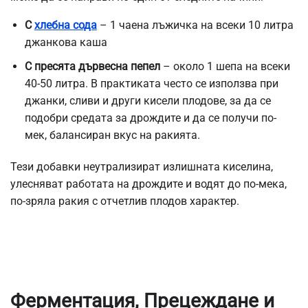
С
хлебна сода
– 1 чаена лъжичка на всеки 10 литра
джанкова каша
С пресята дървесна пепел
– около 1 шепа на всеки
40-50 литра. В практиката често се използва при
джанки, сливи и други кисели плодове, за да се
подобри средата за дрождите и да се получи по-
мек, балансиран вкус на ракията.
Тези добавки неутрализират излишната киселина,
улесняват работата на дрождите и водят до по-мека,
по-зряла ракия с отчетлив плодов характер.
Ферментация, Прецеждане и