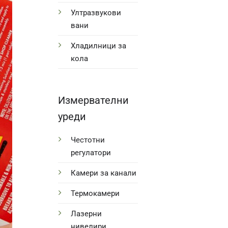
Ултразвукови
вани
Хладилници за
кола
Измервателни
уреди
Честотни
регулатори
Камери за канали
Термокамери
Лазерни
нивелири