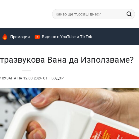
Търсене
за:
Промоция
Видяно в YouTube и TikTok
лтразвукова Вана да Използваме?
ИКУВАНА НА
12.03.2024
ОТ
ТЕОДОР