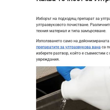
Изборът на подходящ препарат за ултр
ултразвуковото почистване. Различнит
техния материал и типа замърсяване.
Използването само на дейонизираната 
препаратите за ултразвукова вана
са п
изберете разтвор, който е съвместим с
увреждания.