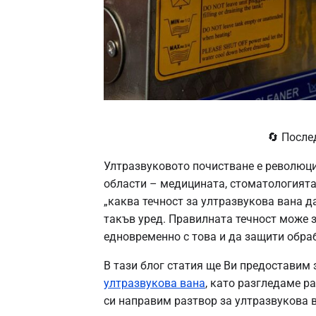
🔄 После
Ултразвуковото почистване е революци
области – медицината, стоматологията
„каква течност за ултразвукова вана да
такъв уред. Правилната течност може 
едновременно с това и да защити обра
В тази блог статия ще Ви предоставим
ултразвукова вана
, като разгледаме р
си направим разтвор за ултразвукова 