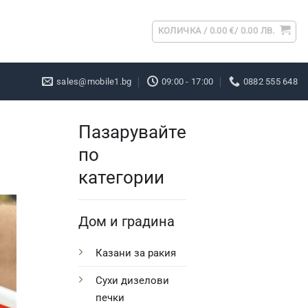
КОЛИЧКА /
0.00
€
/ 0.00 ЛВ.
sales@mobile1.bg
09:00 - 17:00
0882 555 648
Пазарувайте
по
категории
Дом и градина
Казани за ракия
Сухи дизелови
печки