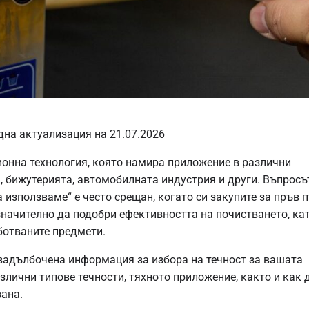
дна актуализация на 21.07.2026
онна технология, която намира приложение в различни
, бижутерията, автомобилната индустрия и други. Въпросъ
 използваме“ е често срещан, когато си закупите за пръв 
значително да подобри ефективността на почистването, ка
ботваните предмети.
 задълбочена информация за избора на течност за вашата
азлични типове течности, тяхното приложение, както и как 
вана.