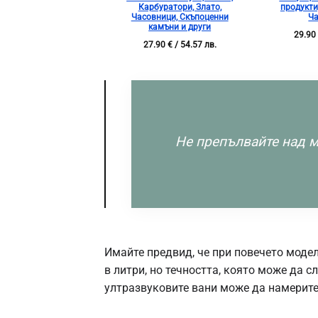
Карбуратори, Злато,
продукти
Часовници, Скъпоценни
Ч
камъни и други
29.9
27.90
€
/ 54.57 лв.
Не препълвайте над м
Имайте предвид, че при повечето модел
в литри, но течността, която може да 
ултразвуковите вани може да намерите