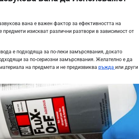
азвукова вана е важен фактор за ефективността на
е предмети изискват различни разтвори в зависимост от
вода е подходяща за по-леки замърсявания, докато
одходящи за по-сериозни замърсявания. Желателно е да
 материала на предмета и не предизвиква
ръжда
или други