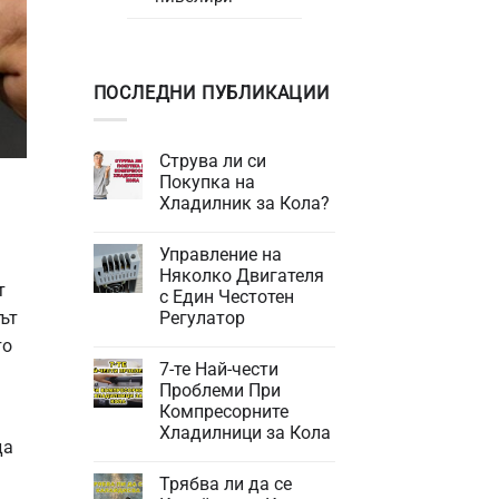
ПОСЛЕДНИ ПУБЛИКАЦИИ
Струва ли си
Покупка на
Хладилник за Кола?
Няма
коментари
Управление на
за
Струва
Няколко Двигателя
ли
т
с Един Честотен
си
Покупка
път
Регулатор
на
Хладилник
Няма
то
за
коментари
7-те Най-чести
за
Кола?
Управление
Проблеми При
на
Компресорните
Няколко
Двигателя
Хладилници за Кола
с
да
Един
Няма
Честотен
коментари
Трябва ли да се
за
Регулатор
7-