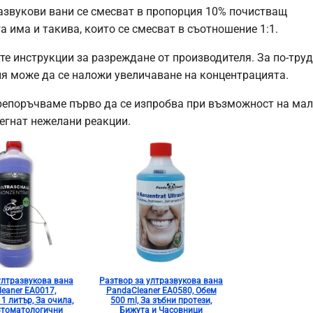
азвукови вани се смесват в пропорция 10% почистващ
а има и такива, които се смесват в съотношение 1:1.
те инструкции за разреждане от производителя. За по-тру
я може да се наложи увеличаване на концентрацията.
репоръчваме първо да се изпробва при възможност на ма
бегнат нежелани реакции.
ултразвукова вана
Разтвор за ултразвукова вана
eaner EA0017,
PandaCleaner EA0580, Обем
1 литър, За очила,
500 ml, За зъбни протези,
Стоматологични
Бижута и Часовници