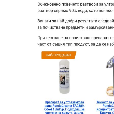
Обикновено повечето разтвори за ултр
разтвор спрямо 90% вода, като поняког
Винаги за най-добри резултати следвай
за почистване предмети и замърсявани
При тестване на почистващ препарат п
част от същия тип продукт, за да се из
НАЙ-ПРОДАВАН
Препарат за ултразвукова
Течност за 
вана PandaCleaner EA0389,
PandaCl
Обем 1 литър, Подходящ за
Концентрат 
чистене на бижута, Очила,
Бижута, 