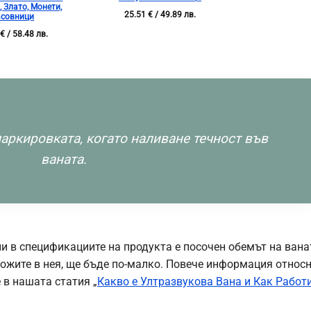
, Злато, Монети,
25.51
€
/ 49.89 лв.
асовници
0
€
/ 58.48 лв.
аркировката, когато
наливане течност
във
ваната.
и в спецификациите на продукта е посочен обемът на вана
сложите в нея, ще бъде по-малко. Повече информация относ
 в нашата статия „
Какво е Ултразвукова Вана и Как Работ