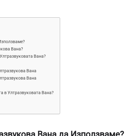
 Използваме?
укова Вана?
 Ултразвуковата Вана?
Ултразвукова Вана
Ултразвукова Вана
та в Ултразвуковата Вана?
развукова Вана да Използваме?