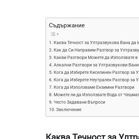
Съдържание
Каква Течност за Ултразвукова Вана да
Как да Си Направим Разтвор за Ултразв
Какви Разтвори Можете да Използвате в
Алкални Разтвори за Ултразвукови Вани
Кога да Изберете Киселинен Разтвор за 
Кога да Изберете Неутрален Разтвор за 
Кога да Използваме Ензимни Разтвори
Можете ли да Използвате Вода от Чешма
Често Задавани Въпроси
Заключение
Каква Течност за Улт