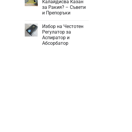
Калайдисва Казан
те
за Ракия? – Съвети
Най-
чести
и Препоръки
Проблеми
При
Няма
Компресорните
коментари
Избор на Честотен
за
Хладилници
Трябва
за
Регулатор за
ли
Кола
Аспиратор и
да
се
Абсорбатор
Калайдисва
Казан
Няма
за
коментари
за
Ракия?
Избор
–
на
Съвети
Честотен
и
Регулатор
Препоръки
за
Аспиратор
и
Абсорбатор