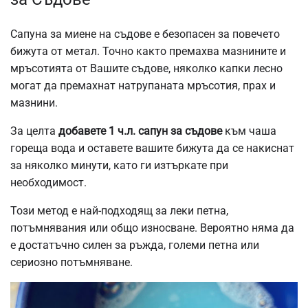
Сапуна за миене на съдове е безопасен за повечето
бижута от метал. Точно както премахва мазнините и
мръсотията от Вашите съдове, няколко капки лесно
могат да премахнат натрупаната мръсотия, прах и
мазнини.
За целта
добавете 1 ч.л. сапун за съдове
към чаша
гореща вода и оставете вашите бижута да се накиснат
за няколко минути, като ги изтъркате при
необходимост.
Този метод е най-подходящ за леки петна,
потъмнявания или общо износване. Вероятно няма да
е достатъчно силен за ръжда, големи петна или
сериозно потъмняване.