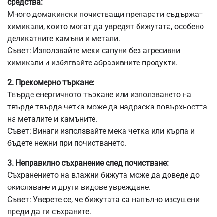
средства:
Много домакински почистващи препарати съдържат
химикали, които могат да увредят бижутата, особено
деликатните камъни и метали.
Съвет: Използвайте меки сапуни без агресивни
химикали и избягвайте абразивните продукти.
2. Прекомерно търкане:
Твърде енергичното търкане или използването на
твърде твърда четка може да надраска повърхността
на металите и камъните.
Съвет: Винаги използвайте мека четка или кърпа и
бъдете нежни при почистването.
3. Неправилно съхранение след почистване:
Съхранението на влажни бижута може да доведе до
окисляване и други видове увреждане.
Съвет: Уверете се, че бижутата са напълно изсушени
преди да ги съхраните.