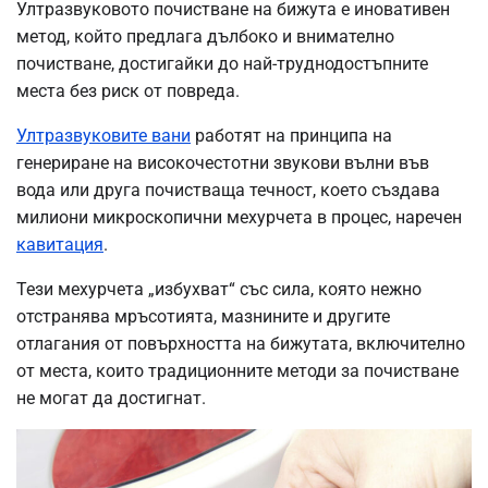
Ултразвуковото почистване на бижута е иновативен
метод, който предлага дълбоко и внимателно
почистване, достигайки до най-труднодостъпните
места без риск от повреда.
Ултразвуковите вани
работят на принципа на
генериране на високочестотни звукови вълни във
вода или друга почистваща течност, което създава
милиони микроскопични мехурчета в процес, наречен
кавитация
.
Тези мехурчета „избухват“ със сила, която нежно
отстранява мръсотията, мазнините и другите
отлагания от повърхността на бижутата, включително
от места, които традиционните методи за почистване
не могат да достигнат.