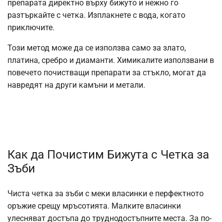
препарата директно върху бижуто и нежно го
разтъркайте с четка. Изплакнете с вода, когато
приключите.
Този метод може да се използва само за злато,
платина, сребро и диаманти. Химикалите използвани в
повечето почистващи препарати за стъкло, могат да
навредят на други камъни и метали.
Как да Почистим Бижута с Четка за
Зъби
Чиста четка за зъби с меки власинки е перфектното
оръжие срещу мръсотията. Малките власинки
улесняват достъпа до труднодостъпните места. За по-