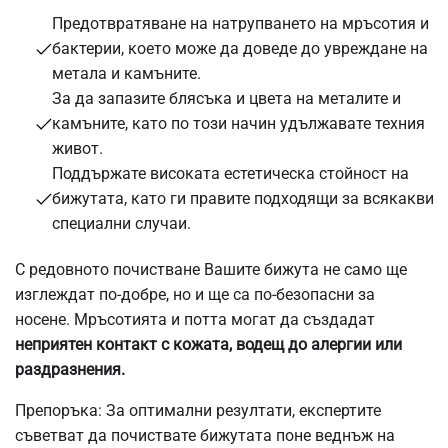
Предотвратяване на натрупването на мръсотия и
бактерии, което може да доведе до увреждане на
метала и камъните.
За да запазите блясъка и цвета на металите и
камъните, като по този начин удължавате техния
живот.
Поддържате високата естетическа стойност на
бижутата, като ги правите подходящи за всякакви
специални случаи.
С редовното почистване Вашите бижута не само ще
изглеждат по-добре, но и ще са по-безопасни за
носене. Мръсотията и потта могат да създадат
неприятен контакт с кожата, водещ до алергии или
раздразнения.
Препоръка: За оптимални резултати, експертите
съветват да почиствате бижутата поне веднъж на