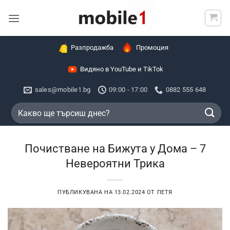
Skip
to
content
Разпродажба
Промоция
Видяно в YouTube и TikTok
sales@mobile1.bg
09:00 - 17:00
0882 555 648
Търсене
за:
Почистване на Бижута у Дома – 7
Невероятни Трика
ПУБЛИКУВАНА НА
13.02.2024
ОТ
ПЕТЯ