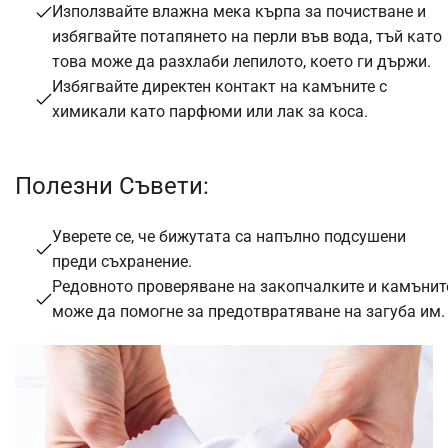
Използвайте влажна мека кърпа за почистване и
избягвайте потапянето на перли във вода, тъй като
това може да разхлаби лепилото, което ги държи.
Избягвайте директен контакт на камъните с
химикали като парфюми или лак за коса.
Полезни Съвети:
Уверете се, че бижутата са напълно подсушени
преди съхранение.
Редовното проверяване на закопчалките и камънит
може да помогне за предотвратяване на загуба им.