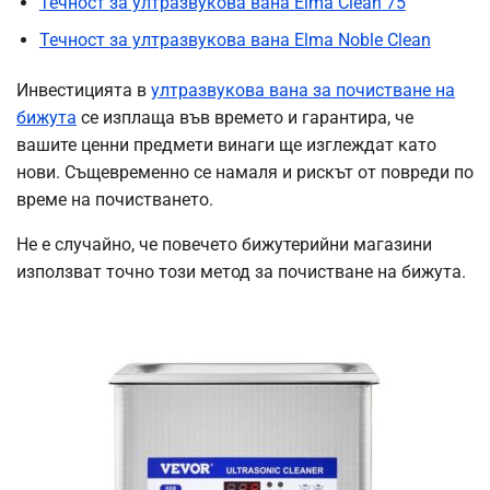
Течност за ултразвукова вана Elma Clean 75
Течност за ултразвукова вана Elma Noble Clean
Инвестицията в
ултразвукова вана за почистване на
бижута
се изплаща във времето и гарантира, че
вашите ценни предмети винаги ще изглеждат като
нови. Същевременно се намаля и рискът от повреди по
време на почистването.
Не е случайно, че повечето бижутерийни магазини
използват точно този метод за почистване на бижута.