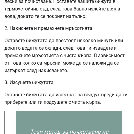
лесни за почистване. Поставете вашите бижута в
термоустойчив съд, след това бавно излейте вряла
вода, докато те се покрият напълно.
2. Накиснете и премахнете мръсотията
Оставете бижутата да престоят няколко минути или
докато водата се охлади, след това ги извадете и
премахнете мръсотията с чиста кърпа. В зависимост
от това колко са мръсни, може да се наложи да се
изтъркат след накисването.
3. Изсушете бижутата
Оставете бижутата да изсъхнат на въздух преди да ги
приберете или ги подсушете с чиста кърпа.
Този метод за почистване на