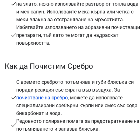
на злато, нежно използвайте разтвор от топла вода
и мек сапун. Използвайте мека кърпа или четка с
меки влакна за отстраняване на мръсотията.
Избягвайте използването на абразивни почистващи
препарати, тъй като те могат да надраскат
повърхността.
Как да Почистим Сребро
С времето среброто потъмнява и губи блясъка си
поради реакция със сярата във въздуха. За
почистване на сребро
, можете да използвате
специализирани сребърни кърпи или смес със сода
бикарбонат и вода.
Редовното полиране помага за предотвратяване на
потъмняването и запазва блясъка.