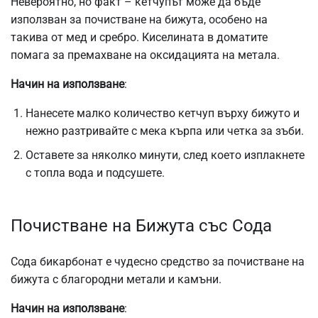
Невероятно, но факт – кетчупът може да бъде
използван за почистване на бижута, особено на
такива от мед и сребро. Киселината в доматите
помага за премахване на оксидацията на метала.
Начин на използване
:
Нанесете малко количество кетчуп върху бижуто и
нежно разтривайте с мека кърпа или четка за зъби.
Оставете за няколко минути, след което изплакнете
с топла вода и подсушете.
Почистване на Бижута със Сода
Сода бикарбонат е чудесно средство за почистване на
бижута с благородни метали и камъни.
Начин на използване
: