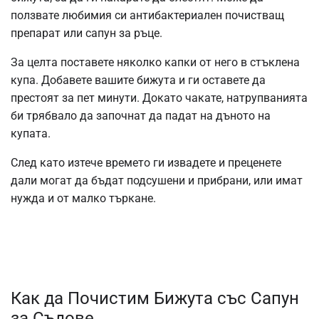
ползвате любимия си антибактериален почистващ
препарат или сапун за ръце.
За целта поставете няколко капки от него в стъклена
купа. Добавете вашите бижута и ги оставете да
престоят за пет минути. Докато чакате, натрупванията
би трябвало да започнат да падат на дъното на
купата.
След като изтече времето ги извадете и преценете
дали могат да бъдат подсушени и прибрани, или имат
нужда и от малко търкане.
Как да Почистим Бижута със Сапун
за Съдове