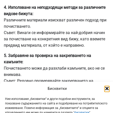
4. Използване на неподходящи методи за различните
видове бижута:
Различните материали изискват различен подход при
почистването.
Съвет: Винаги се информирайте за най-добрия начин
за почистване на конкретния вид бижу, като вземете
предвид материала, от който е направено.
5. Забравяне за проверка на закрепването на
камъните:
Почистването може да разхлаби камъните, ако не се
внимава.
Съвет: Редовно проверявайте закрепването на
камъните и бъдете изключително нежни при
Бисквитки
почистването на зоните около тях.
Ние използваме „бисквитки“ и други подобни инструменти, за
Избягвайки тези грешки, Вие значително увеличавате
показване съдържанието на сайта и подобряване на потребителското
изживяване. Повече информация за „бисквитките“ и опциите за
шансовете бижутата Ви да останат красиви и здрави
управлението им може да намерите в раздела "
бисквитки
"