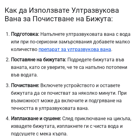
Как да Използвате Ултразвукова
Вана за Почистване на Бижута:
Подготовка:
Напълнете ултразвуковата вана с вода
или при по-сериозни замърсявания добавете малко
количество
препарат за ултразвукова вана
.
Поставяне на бижутата:
Подредете бижутата във
ваната, като се уверите, че те са напълно потопени
във водата.
Почистване:
Включете устройството и оставете
бижутата да се почистват за няколко минути. При
възможност може да включите и подгряване на
течността в ултразвуковата вана.
Изплакване и сушене:
След приключване на цикъла,
извадете бижутата, изплакнете ги с чиста вода и
подсушете с мека кърпа.