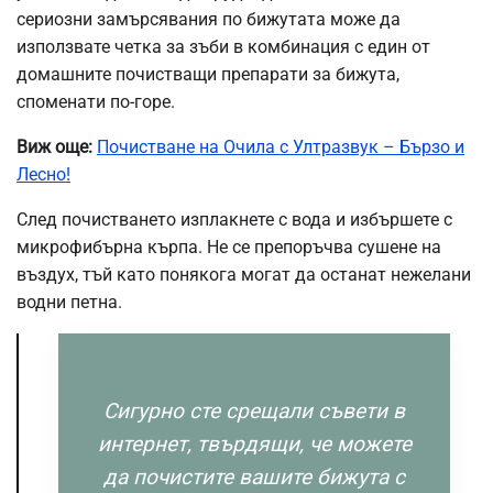
сериозни замърсявания по бижутата може да
използвате четка за зъби в комбинация с един от
домашните почистващи препарати за бижута,
споменати по-горе.
Виж още:
Почистване на Очила с Ултразвук – Бързо и
Лесно!
След почистването изплакнете с вода и избършете с
микрофибърна кърпа. Не се препоръчва сушене на
въздух, тъй като понякога могат да останат нежелани
водни петна.
Сигурно сте срещали съвети в
интернет, твърдящи, че можете
да почистите вашите бижута с